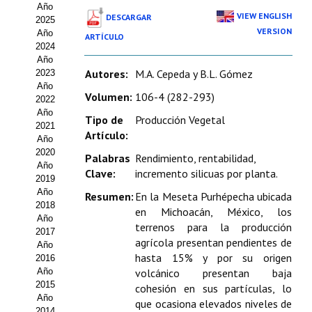
Año
Estatutos
VIEW ENGLISH
DESCARGAR
2025
VERSION
Año
ARTÍCULO
Hacerse socio
2024
Año
Noticias
Autores:
M.A. Cepeda y B.L. Gómez
2023
Año
Galería de Fotos
Volumen:
106-4 (282-293)
2022
Año
Tipo de
Producción Vegetal
Web AIDA 2.0
2021
Artículo:
Año
2020
REVISTA ITEA
Palabras
Rendimiento, rentabilidad,
Año
Clave:
incremento silicuas por planta.
2019
Presentación ITEA
Año
Resumen:
En la Meseta Purhépecha ubicada
2018
en Michoacán, México, los
Equipo Editorial
Año
terrenos para la producción
2017
agrícola presentan pendientes de
Leer revista ITEA
Año
hasta 15% y por su origen
2016
Año
volcánico presentan baja
Directrices para autores/as
2015
cohesión en sus partículas, lo
Año
Políticas Editoriales
que ocasiona elevados niveles de
2014