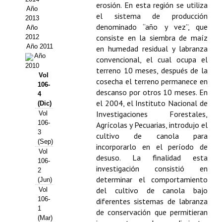
erosión. En esta región se utiliza
Año
Propuesta Volumen Especial
el sistema de producción
2013
denominado “año y vez”, que
Año
Sello Calidad FECYT
consiste en la siembra de maíz
2012
Año 2011
en humedad residual y labranza
Premio Prensa Agraria
Año
convencional, el cual ocupa el
2010
terreno 10 meses, después de la
Buscador de Artículos
Vol
cosecha el terreno permanece en
106-
descanso por otros 10 meses. En
4
JORNADAS AIDA
el 2004, el Instituto Nacional de
(Dic)
Investigaciones Forestales,
Vol
Presentación Jornadas
106-
Agrícolas y Pecuarias, introdujo el
3
cultivo de canola para
Comunicaciones
(Sep)
incorporarlo en el período de
Vol
desuso. La finalidad esta
Jornadas PAM 2026
106-
investigación consistió en
2
determinar el comportamiento
(Jun)
Premio Jóvenes Investigadores
del cultivo de canola bajo
Vol
106-
diferentes sistemas de labranza
Buscador de Comunicaciones
1
de conservación que permitieran
(Mar)