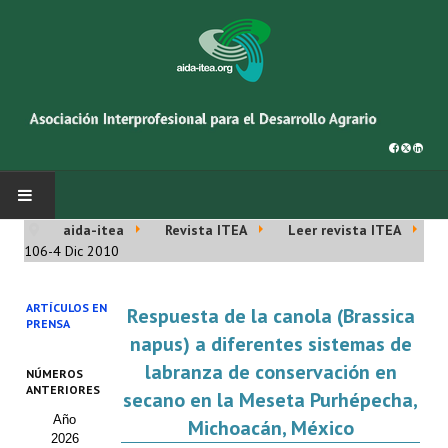
aida-itea
Revista ITEA
Leer revista ITEA
INICIO
106-4 Dic 2010
SOBRE NOSOTROS
ARTÍCULOS EN
Respuesta de la canola (Brassica
PRENSA
Asociación AIDA
napus) a diferentes sistemas de
labranza de conservación en
NÚMEROS
Cincuentenario AIDA
ANTERIORES
secano en la Meseta Purhépecha,
Año
Organigrama
Michoacán, México
2026