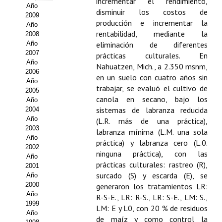
Buscador de Comunicaciones
incrementar el rendimiento,
Año
disminuir los costos de
2009
CONTACTO
producción e incrementar la
Año
rentabilidad, mediante la
2008
Año
eliminación de diferentes
BUSCADOR
2007
prácticas culturales. En
Año
Nahuatzen, Mich., a 2.350 msnm,
2006
en un suelo con cuatro años sin
Año
trabajar, se evaluó el cultivo de
2005
canola en secano, bajo los
Año
sistemas de labranza reducida
2004
Año
(L.R. más de una práctica),
2003
labranza mínima (L.M. una sola
Año
práctica) y labranza cero (L.0.
2002
ninguna práctica), con las
Año
prácticas culturales: rastreo (R),
2001
surcado (S) y escarda (E), se
Año
2000
generaron los tratamientos LR:
Año
R-S-E., LR: R-S., LR: S-E., LM: S.,
1999
LM: E y L0, con 20 % de residuos
Año
de maíz y como control la