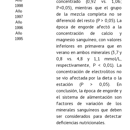
Año
concentrado (0,92 vs. 1,06;
1998
P<0,05), mientras que el grupo
Año
de la mezcla completa no se
1997
diferenció del resto (P > 0,05). La
Año
época de engorde afectó a la
1996
concentración de calcio y
Año
1995
magnesio sanguíneo, con valores
inferiores en primavera que en
verano en ambos minerales (3,7 y
0,8 vs. 4,8 y 1,1 mmol/L,
respectivamente, P < 0,01). La
concentración de electrolitos no
se vio afectada por la dieta o la
estación (P > 0,05). En
conclusión, la época de engorde y
el sistema de alimentación son
factores de variación de los
minerales sanguíneos que deben
ser considerados para detectar
deficiencias nutricionales.