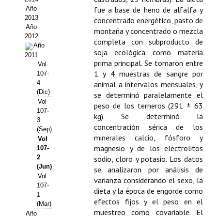
Año
fue a base de heno de alfalfa y
Propuesta Volumen Especial
2013
concentrado energético, pasto de
Año
montaña y concentrado o mezcla
Sello Calidad FECYT
2012
completa con subproducto de
Año
soja ecológica como materia
Premio Prensa Agraria
2011
prima principal. Se tomaron entre
Vol
Buscador de Artículos
1 y 4 muestras de sangre por
107-
4
animal a intervalos mensuales, y
(Dic)
JORNADAS AIDA
se determinó paralelamente el
Vol
peso de los terneros (291 ± 63
107-
kg). Se determinó la
Presentación Jornadas
3
concentración sérica de los
(Sep)
minerales calcio, fósforo y
Comunicaciones
Vol
magnesio y de los electrolitos
107-
Jornadas PAM 2026
2
sodio, cloro y potasio. Los datos
(Jun)
se analizaron por análisis de
Vol
Premio Jóvenes Investigadores
varianza considerando el sexo, la
107-
dieta y la época de engorde como
1
Buscador de Comunicaciones
efectos fijos y el peso en el
(Mar)
muestreo como covariable. El
Año