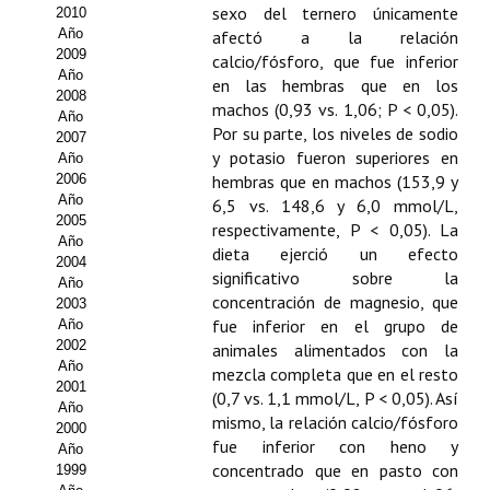
Buscador de Comunicaciones
sexo del ternero únicamente
2010
Año
afectó a la relación
CONTACTO
2009
calcio/fósforo, que fue inferior
Año
en las hembras que en los
2008
BUSCADOR
machos (0,93 vs. 1,06; P < 0,05).
Año
Por su parte, los niveles de sodio
2007
y potasio fueron superiores en
Año
2006
hembras que en machos (153,9 y
Año
6,5 vs. 148,6 y 6,0 mmol/L,
2005
respectivamente, P < 0,05). La
Año
dieta ejerció un efecto
2004
significativo sobre la
Año
concentración de magnesio, que
2003
fue inferior en el grupo de
Año
2002
animales alimentados con la
Año
mezcla completa que en el resto
2001
(0,7 vs. 1,1 mmol/L, P < 0,05). Así
Año
mismo, la relación calcio/fósforo
2000
fue inferior con heno y
Año
concentrado que en pasto con
1999