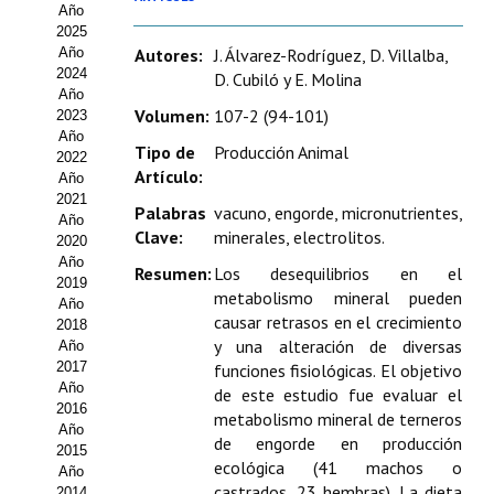
Año
Estatutos
2025
Año
Autores:
J. Álvarez-Rodríguez, D. Villalba,
Hacerse socio
2024
D. Cubiló y E. Molina
Año
Noticias
Volumen:
107-2 (94-101)
2023
Año
Tipo de
Producción Animal
Galería de Fotos
2022
Artículo:
Año
Web AIDA 2.0
2021
Palabras
vacuno, engorde, micronutrientes,
Año
Clave:
minerales, electrolitos.
2020
REVISTA ITEA
Año
Resumen:
Los desequilibrios en el
2019
metabolismo mineral pueden
Presentación ITEA
Año
causar retrasos en el crecimiento
2018
Equipo Editorial
y una alteración de diversas
Año
2017
funciones fisiológicas. El objetivo
Leer revista ITEA
Año
de este estudio fue evaluar el
2016
metabolismo mineral de terneros
Año
Directrices para autores/as
de engorde en producción
2015
ecológica (41 machos o
Año
Políticas Editoriales
castrados, 23 hembras). La dieta
2014