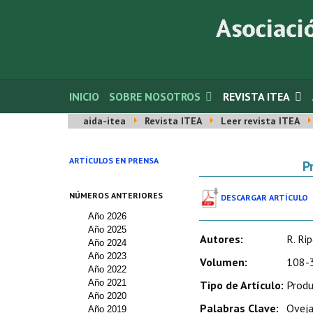
INICIO
SOBRE NOSOTROS
REVISTA ITEA
aida-itea
Revista ITEA
Leer revista ITEA
ARTÍCULOS EN PRENSA
P
NÚMEROS ANTERIORES
DESCARGAR ARTÍCULO
Año 2026
Año 2025
Autores:
R. Rip
Año 2024
Año 2023
Volumen:
108-3
Año 2022
Año 2021
Tipo de Artículo:
Produ
Año 2020
Palabras Clave:
Oveja
Año 2019