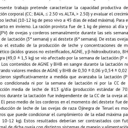
esente trabajo pretende caracterizar la capacidad productiva d
ción corporal (CC; BAJA, ≤ 2.50 vs. ALTA, > 2.50) y evaluar el creci
ipo lechal (10-12 kg de peso vivo a 45 días de edad máxima). Para e
arto en invierno. La ración provista fue de 1 kg de pienso al día y
(PV) de ovejas y corderos semanalmente durante las seis semanas 
 de lactación (3ª semana) y al destete (6ª semana). De estas ovejas
o el estudio de la producción de leche y concentraciones de m
ético (ácidos grasos no esterificados, AGNE, y β-hidroxibutirato, 
gra (49,0 ± 1,5 kg) se vio afectado por la semana de lactación (P < 
. Los contenidos de AGNE y BHB en sangre durante la lactación no 
ando valores medios de AGNE y BHB de 0,30 ± 0,06 y 0,54 ± 0,02 
cieron significativamente a medida que avanzaba la lactación (P
o condicionada ni por la semana de lactación ni por la CC de 
cción media de leche de 813 g/día (producción estándar de 702
ros durante la lactación fue independiente de la CC de la oveja al
. El peso medio de los corderos en el momento del destete fue de 
oducción de leche de las ovejas de raza Ojinegra de Teruel es mo
ros que puede condicionar el cumplimiento de la edad máxima par
 10-12 kg). Estos resultados deberían ser contrastados con fut
nal de dicha oveja con distintos sistemas de manejo y alimentació