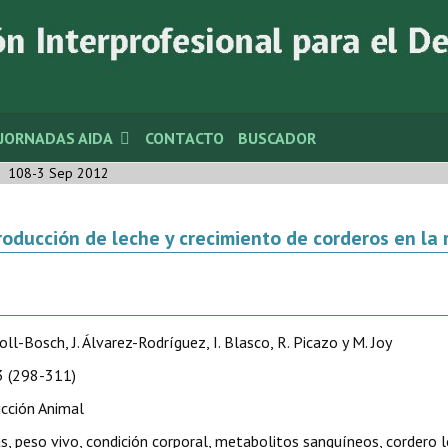
JORNADAS AIDA
CONTACTO
BUSCADOR
108-3 Sep 2012
roducción de leche y crecimiento de corderos en la 
oll-Bosch, J. Álvarez-Rodríguez, I. Blasco, R. Picazo y M. Joy
 (298-311)
cción Animal
s, peso vivo, condición corporal, metabolitos sanguíneos, cordero l