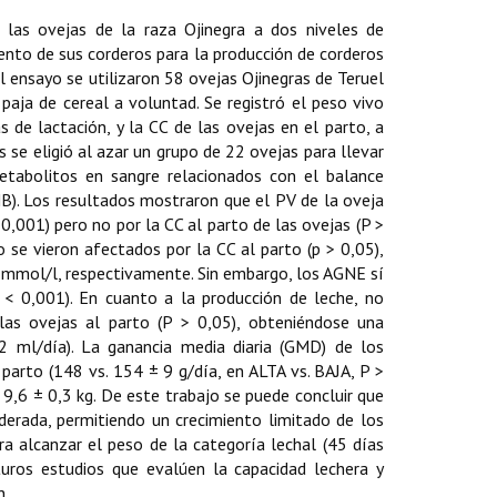
e las ovejas de la raza Ojinegra a dos niveles de
miento de sus corderos para la producción de corderos
l ensayo se utilizaron 58 ovejas Ojinegras de Teruel
 paja de cereal a voluntad. Se registró el peso vivo
de lactación, y la CC de las ovejas en el parto, a
 se eligió al azar un grupo de 22 ovejas para llevar
etabolitos en sangre relacionados con el balance
BHB). Los resultados mostraron que el PV de la oveja
0,001) pero no por la CC al parto de las ovejas (P >
se vieron afectados por la CC al parto (p > 0,05),
mmol/l, respectivamente. Sin embargo, los AGNE sí
 < 0,001). En cuanto a la producción de leche, no
las ovejas al parto (P > 0,05), obteniéndose una
 ml/día). La ganancia media diaria (GMD) de los
 parto (148 vs. 154 ± 9 g/día, en ALTA vs. BAJA, P >
9,6 ± 0,3 kg. De este trabajo se puede concluir que
derada, permitiendo un crecimiento limitado de los
a alcanzar el peso de la categoría lechal (45 días
uros estudios que evalúen la capacidad lechera y
n.