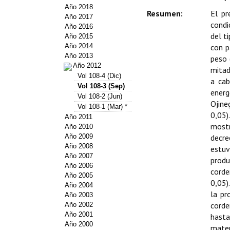
Año 2018
Resumen:
El pr
Año 2017
condi
Año 2016
del t
Año 2015
Año 2014
con p
Año 2013
peso 
Año 2012
mitad
Vol 108-4 (Dic)
a cab
Vol 108-3 (Sep)
energ
Vol 108-2 (Jun)
Ojine
Vol 108-1 (Mar) *
0,05)
Año 2011
mostr
Año 2010
Año 2009
decre
Año 2008
estuv
Año 2007
produ
Año 2006
corde
Año 2005
0,05)
Año 2004
la pr
Año 2003
corde
Año 2002
Año 2001
hasta
Año 2000
mater