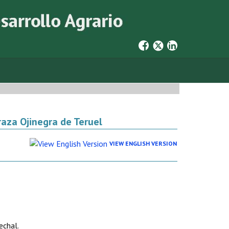
raza Ojinegra de Teruel
VIEW ENGLISH VERSION
echal.