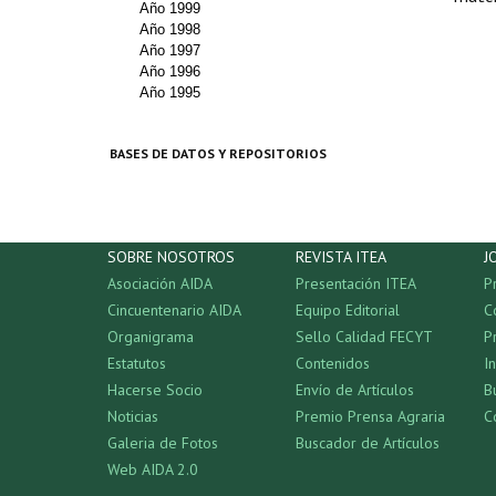
Año 1999
Año 1998
Año 1997
Año 1996
Año 1995
BASES DE DATOS Y REPOSITORIOS
SOBRE NOSOTROS
REVISTA ITEA
J
Asociación AIDA
Presentación ITEA
P
Cincuentenario AIDA
Equipo Editorial
C
Organigrama
Sello Calidad FECYT
P
Estatutos
Contenidos
I
Hacerse Socio
Envío de Artículos
B
Noticias
Premio Prensa Agraria
C
Galeria de Fotos
Buscador de Artículos
Web AIDA 2.0