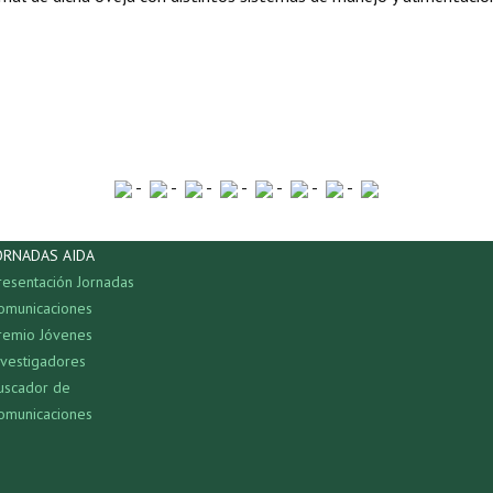
-
-
-
-
-
-
-
ORNADAS AIDA
resentación Jornadas
omunicaciones
remio Jóvenes
nvestigadores
uscador de
omunicaciones