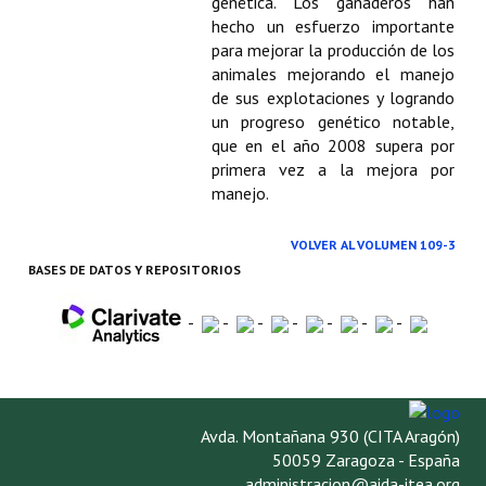
genética. Los ganaderos han
hecho un esfuerzo importante
para mejorar la producción de los
animales mejorando el manejo
de sus explotaciones y logrando
un progreso genético notable,
que en el año 2008 supera por
primera vez a la mejora por
manejo.
VOLVER AL VOLUMEN 109-3
BASES DE DATOS Y REPOSITORIOS
-
-
-
-
-
-
-
Avda. Montañana 930 (CITA Aragón)
50059 Zaragoza - España
administracion@aida-itea.org