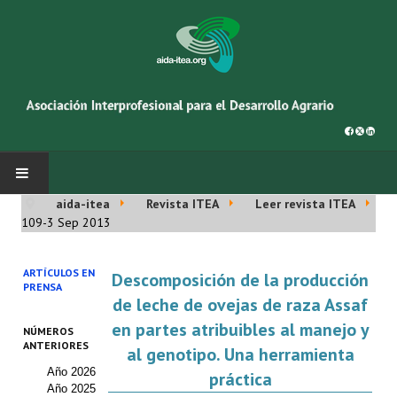
aida-itea
Revista ITEA
Leer revista ITEA
INICIO
109-3 Sep 2013
SOBRE NOSOTROS
ARTÍCULOS EN
Descomposición de la producción
PRENSA
Asociación AIDA
de leche de ovejas de raza Assaf
en partes atribuibles al manejo y
NÚMEROS
Cincuentenario AIDA
ANTERIORES
al genotipo. Una herramienta
Año 2026
Organigrama
práctica
Año 2025