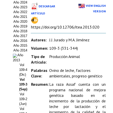
Año 2024
Estatutos
VIEW ENGLISH
DESCARGAR
Año 2023
VERSION
Año 2022
ARTÍCULO
Hacerse socio
Año 2021
Año 2020
Noticias
Año 2019
https://doi.org/10.12706/itea.2013.020
Año 2018
Galería de Fotos
Año 2017
Autores:
J.J. Jurado y M.A. Jiménez
Año 2016
Web AIDA 2.0
Año 2015
Volumen:
109-3 (331-344)
Año 2014
Año
REVISTA ITEA
Tipo de
Producción Animal
2013
Artículo:
Vol
Presentación ITEA
109-4
Palabras
Ovino de leche, factores
(Dic)
Clave:
ambientales, progreso genético
Equipo Editorial
Vol
Resumen:
La raza Assaf cuenta con un
109-3
Leer revista ITEA
(Sep)
programa nacional de mejora
Vol
genética basado en el
109-2
Directrices para autores/as
incremento de la producción de
(Jun)
leche por lactación y el
Vol
Políticas Editoriales
incremento de la calidad de la