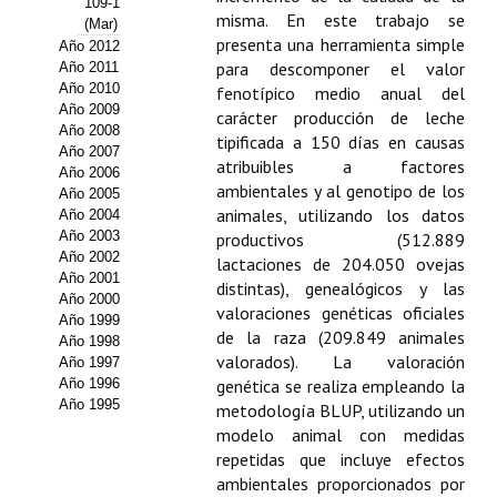
109-1
misma. En este trabajo se
(Mar)
Propuesta Volumen Especial
presenta una herramienta simple
Año 2012
para descomponer el valor
Año 2011
Sello Calidad FECYT
Año 2010
fenotípico medio anual del
Año 2009
carácter producción de leche
Premio Prensa Agraria
Año 2008
tipificada a 150 días en causas
Año 2007
atribuibles a factores
Buscador de Artículos
Año 2006
ambientales y al genotipo de los
Año 2005
animales, utilizando los datos
Año 2004
JORNADAS AIDA
Año 2003
productivos (512.889
Año 2002
lactaciones de 204.050 ovejas
Presentación Jornadas
Año 2001
distintas), genealógicos y las
Año 2000
valoraciones genéticas oficiales
Comunicaciones
Año 1999
de la raza (209.849 animales
Año 1998
Jornadas PAM 2026
valorados). La valoración
Año 1997
Año 1996
genética se realiza empleando la
Año 1995
Premio Jóvenes Investigadores
metodología BLUP, utilizando un
modelo animal con medidas
Buscador de Comunicaciones
repetidas que incluye efectos
ambientales proporcionados por