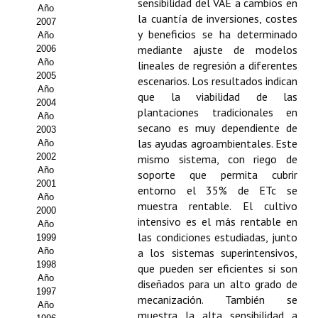
Buscador de Comunicaciones
sensibilidad del VAE a cambios en
Año
la cuantía de inversiones, costes
2007
CONTACTO
y beneficios se ha determinado
Año
mediante ajuste de modelos
2006
Año
lineales de regresión a diferentes
BUSCADOR
2005
escenarios. Los resultados indican
Año
que la viabilidad de las
2004
plantaciones tradicionales en
Año
secano es muy dependiente de
2003
las ayudas agroambientales. Este
Año
2002
mismo sistema, con riego de
Año
soporte que permita cubrir
2001
entorno el 35% de ETc se
Año
muestra rentable. El cultivo
2000
intensivo es el más rentable en
Año
las condiciones estudiadas, junto
1999
Año
a los sistemas superintensivos,
1998
que pueden ser eficientes si son
Año
diseñados para un alto grado de
1997
mecanización. También se
Año
muestra la alta sensibilidad a