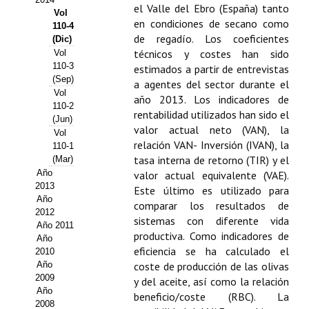
el Valle del Ebro (España) tanto
Vol
Propuesta Volumen Especial
en condiciones de secano como
110-4
de regadío. Los coeficientes
(Dic)
Sello Calidad FECYT
técnicos y costes han sido
Vol
110-3
estimados a partir de entrevistas
Premio Prensa Agraria
(Sep)
a agentes del sector durante el
Vol
año 2013. Los indicadores de
Buscador de Artículos
110-2
rentabilidad utilizados han sido el
(Jun)
valor actual neto (VAN), la
Vol
JORNADAS AIDA
relación VAN- Inversión (IVAN), la
110-1
tasa interna de retorno (TIR) y el
(Mar)
Presentación Jornadas
Año
valor actual equivalente (VAE).
2013
Este último es utilizado para
Comunicaciones
Año
comparar los resultados de
2012
sistemas con diferente vida
Jornadas PAM 2026
Año 2011
productiva. Como indicadores de
Año
eficiencia se ha calculado el
2010
Premio Jóvenes Investigadores
Año
coste de producción de las olivas
2009
Buscador de Comunicaciones
y del aceite, así como la relación
Año
beneficio/coste (RBC). La
2008