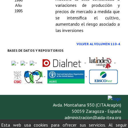
1996
variaciones de producción y
Año
precios de mercado a medida que
1995
se intensifica el cultivo,
aumentando el riesgo asociado a
las inversiones
VOLVER AL VOLUMEN 110-4
BASES DE DATOS Y REPOSITORIOS
-
-
-
-
-
-
-
Avda. Montañana 930 (CITA Aragón)
50059 Zaragoza - España
administracion@aida-itea.org
976 716 305
Esta web usa cookies para ofrecer sus servicios. Al seguir