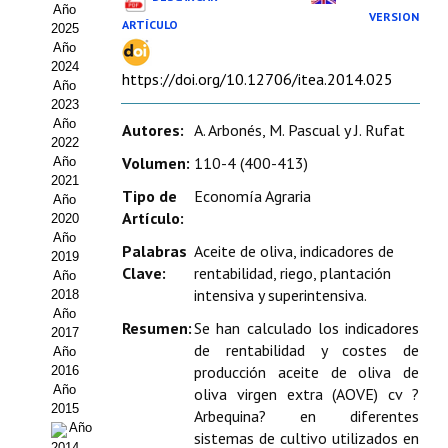
Año
Estatutos
VERSION
ARTÍCULO
2025
Año
Hacerse socio
2024
https://doi.org/10.12706/itea.2014.025
Año
Noticias
2023
Año
Autores:
A. Arbonés, M. Pascual y J. Rufat
Galería de Fotos
2022
Volumen:
110-4 (400-413)
Año
Web AIDA 2.0
2021
Tipo de
Economía Agraria
Año
Artículo:
2020
REVISTA ITEA
Año
Palabras
Aceite de oliva, indicadores de
2019
Presentación ITEA
Clave:
rentabilidad, riego, plantación
Año
intensiva y superintensiva.
2018
Equipo Editorial
Año
Resumen:
Se han calculado los indicadores
2017
de rentabilidad y costes de
Leer revista ITEA
Año
producción aceite de oliva de
2016
Año
oliva virgen extra (AOVE) cv ?
Directrices para autores/as
2015
Arbequina? en diferentes
Año
Políticas Editoriales
sistemas de cultivo utilizados en
2014