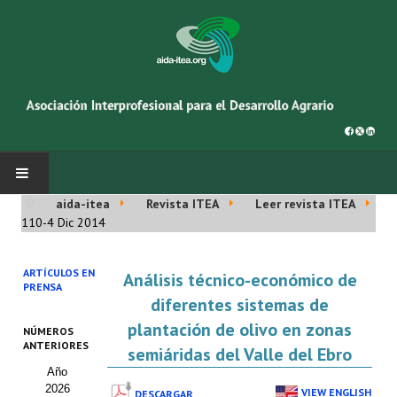
aida-itea
Revista ITEA
Leer revista ITEA
INICIO
110-4 Dic 2014
SOBRE NOSOTROS
ARTÍCULOS EN
Análisis técnico-económico de
PRENSA
Asociación AIDA
diferentes sistemas de
plantación de olivo en zonas
NÚMEROS
Cincuentenario AIDA
ANTERIORES
semiáridas del Valle del Ebro
Año
Organigrama
2026
VIEW ENGLISH
DESCARGAR