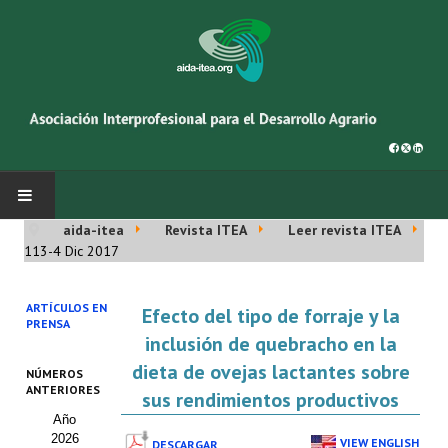
aida-itea
Revista ITEA
Leer revista ITEA
INICIO
113-4 Dic 2017
SOBRE NOSOTROS
ARTÍCULOS EN
Efecto del tipo de forraje y la
PRENSA
Asociación AIDA
inclusión de quebracho en la
dieta de ovejas lactantes sobre
NÚMEROS
Cincuentenario AIDA
ANTERIORES
sus rendimientos productivos
Año
Organigrama
2026
VIEW ENGLISH
DESCARGAR