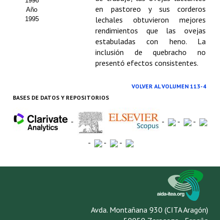
1996
en pastoreo y sus corderos
Año
lechales obtuvieron mejores
1995
rendimientos que las ovejas
estabuladas con heno. La
inclusión de quebracho no
presentó efectos consistentes.
VOLVER AL VOLUMEN 113-4
BASES DE DATOS Y REPOSITORIOS
-
-
-
-
-
-
-
Avda. Montañana 930 (CITA Aragón)