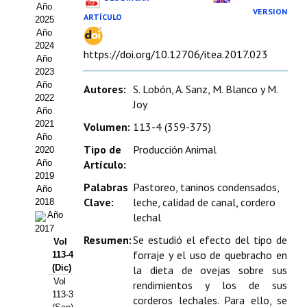
Año
Estatutos
VERSION
ARTÍCULO
2025
Año
Hacerse socio
2024
https://doi.org/10.12706/itea.2017.023
Año
Noticias
2023
Año
Autores:
S. Lobón, A. Sanz, M. Blanco y M.
Galería de Fotos
2022
Joy
Año
Web AIDA 2.0
2021
Volumen:
113-4 (359-375)
Año
Tipo de
Producción Animal
2020
REVISTA ITEA
Año
Artículo:
2019
Presentación ITEA
Palabras
Pastoreo, taninos condensados,
Año
Clave:
leche, calidad de canal, cordero
2018
Equipo Editorial
Año
lechal
2017
Resumen:
Se estudió el efecto del tipo de
Leer revista ITEA
Vol
forraje y el uso de quebracho en
113-4
(Dic)
la dieta de ovejas sobre sus
Directrices para autores/as
Vol
rendimientos y los de sus
113-3
Políticas Editoriales
corderos lechales. Para ello, se