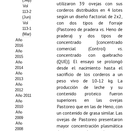
(Sep)
utilizaron 39 ovejas con sus
Vol
Propuesta Volumen Especial
corderos distribuidos en 4 lotes
113-2
según un diseño factorial de 2x2,
(Jun)
Sello Calidad FECYT
con dos tipos de forraje
Vol
113-1
(Pastoreo de pradera
vs.
Heno de
Premio Prensa Agraria
(Mar)
pradera) y dos tipos de
Año
concentrado [concentrado
Buscador de Artículos
2016
comercial (Control)
vs.
Año
concentrado con quebracho
2015
JORNADAS AIDA
(QUE)]. El ensayo se prolongó
Año
desde el nacimiento hasta el
2014
Presentación Jornadas
Año
sacrificio de los corderos a un
2013
peso vivo de 10‑12 kg. La
Comunicaciones
Año
producción de leche y su
2012
contenido proteico fueron
Jornadas PAM 2026
Año 2011
superiores en las ovejas
Año
Pastoreo que en las de Heno, con
2010
Premio Jóvenes Investigadores
Año
un contenido de grasa similar. Las
2009
Buscador de Comunicaciones
ovejas de Pastoreo presentaron
Año
mayor concentración plasmática
2008