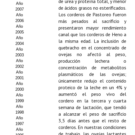
Buscador de Comunicaciones
de urea y proteína total, y menor
Año
de ácidos grasos no esterificados.
2007
CONTACTO
Los corderos de Pastoreo fueron
Año
más pesados al sacrificio y
2006
Año
presentaron mayor rendimiento
BUSCADOR
2005
canal que los corderos de Heno a
Año
la misma edad. La inclusión de
2004
quebracho en el concentrado de
Año
ovejas no afectó al peso,
2003
producción lechera o
Año
2002
concentración de metabolitos
Año
plasmáticos de las ovejas;
2001
únicamente redujo el contenido
Año
proteico de la leche en un 4% y
2000
aumentó el peso vivo del
Año
cordero en la tercera y cuarta
1999
Año
semana de lactación, que tendió
1998
a alcanzar el peso de sacrificio
Año
3,5 días antes que el resto de
1997
corderos. En nuestras condiciones
Año
de trabajo, las ovejas lactantes