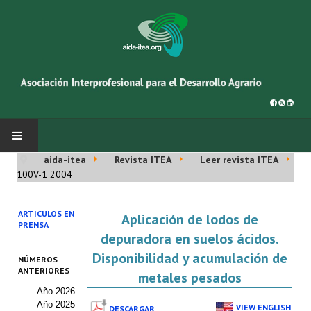
aida-itea
Revista ITEA
Leer revista ITEA
INICIO
100V-1 2004
SOBRE NOSOTROS
ARTÍCULOS EN
Aplicación de lodos de
PRENSA
Asociación AIDA
depuradora en suelos ácidos.
Disponibilidad y acumulación de
NÚMEROS
Cincuentenario AIDA
ANTERIORES
metales pesados
Año 2026
Organigrama
Año 2025
VIEW ENGLISH
DESCARGAR