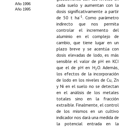
Buscador de Comunicaciones
Año 1996
cada suelo y aumentan con la
Año 1995
dosis significativamente a partir
CONTACTO
-1
de 50 t ha
. Como parámetro
indirecto que nos permita
BUSCADOR
controlar el incremento del
aluminio en el complejo de
cambio, que tiene lugar en un
plazo breve y se acentúa con
dosis elevadas de lodo, es más
sensible el valor de pH en KCI
que el de pH en H
O. Además,
2
los efectos de la incorporación
de lodo en los niveles de Cu, Zn
y Ni en el suelo no se detectan
en el análisis de los metales
totales sino en la fracción
extraíble. Finalmente, el control
de los mismos en un cultivo
indicador nos dará una medida de
la potencial entrada en la