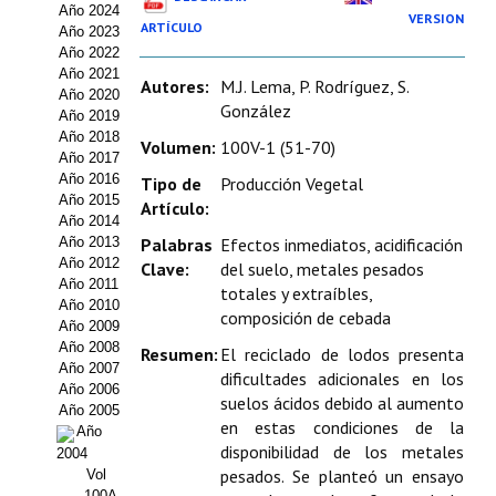
Año 2024
Estatutos
VERSION
ARTÍCULO
Año 2023
Año 2022
Hacerse socio
Año 2021
Autores:
M.J. Lema, P. Rodríguez, S.
Año 2020
Noticias
González
Año 2019
Año 2018
Volumen:
100V-1 (51-70)
Galería de Fotos
Año 2017
Año 2016
Tipo de
Producción Vegetal
Web AIDA 2.0
Año 2015
Artículo:
Año 2014
Año 2013
Palabras
Efectos inmediatos, acidificación
REVISTA ITEA
Año 2012
Clave:
del suelo, metales pesados
Año 2011
totales y extraíbles,
Presentación ITEA
Año 2010
composición de cebada
Año 2009
Equipo Editorial
Año 2008
Resumen:
El reciclado de lodos presenta
Año 2007
dificultades adicionales en los
Leer revista ITEA
Año 2006
suelos ácidos debido al aumento
Año 2005
en estas condiciones de la
Año
Directrices para autores/as
disponibilidad de los metales
2004
pesados. Se planteó un ensayo
Vol
Políticas Editoriales
100A-