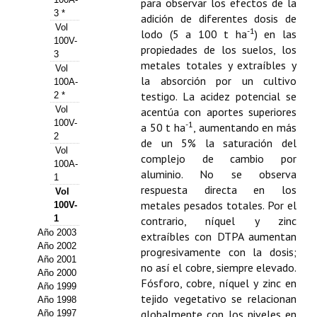
para observar los efectos de la
3 *
adición de diferentes dosis de
Propuesta Volumen Especial
Vol
-1
lodo (5 a 100 t ha
) en las
100V-
Sello Calidad FECYT
propiedades de los suelos, los
3
metales totales y extraíbles y
Vol
Premio Prensa Agraria
la absorción por un cultivo
100A-
testigo. La acidez potencial se
2 *
Buscador de Artículos
Vol
acentúa con aportes superiores
100V-
-1
a 50 t ha
, aumentando en más
2
JORNADAS AIDA
de un 5% la saturación del
Vol
complejo de cambio por
100A-
Presentación Jornadas
aluminio. No se observa
1
respuesta directa en los
Vol
Comunicaciones
metales pesados totales. Por el
100V-
1
contrario, níquel y zinc
Jornadas PAM 2026
Año 2003
extraíbles con DTPA aumentan
Año 2002
progresivamente con la dosis;
Premio Jóvenes Investigadores
Año 2001
no así el cobre, siempre elevado.
Año 2000
Fósforo, cobre, níquel y zinc en
Año 1999
Buscador de Comunicaciones
tejido vegetativo se relacionan
Año 1998
globalmente con los niveles en
Año 1997