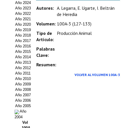
Año 2024
Estatutos
Autores:
A. Legarra, E. Ugarte, I. Beltrán
Año 2023
Año 2022
de Heredia
Hacerse socio
Año 2021
Volumen:
100A-3 (127-133)
Año 2020
Noticias
Año 2019
Tipo de
Producción Animal
Año 2018
Artículo:
Galería de Fotos
Año 2017
Año 2016
Palabras
Web AIDA 2.0
Año 2015
Clave:
Año 2014
Año 2013
REVISTA ITEA
Resumen:
Año 2012
Año 2011
VOLVER AL VOLUMEN 100A-3
Presentación ITEA
Año 2010
Año 2009
Equipo Editorial
Año 2008
Año 2007
Leer revista ITEA
Año 2006
Año 2005
Año
Directrices para autores/as
2004
Vol
Políticas Editoriales
100A-