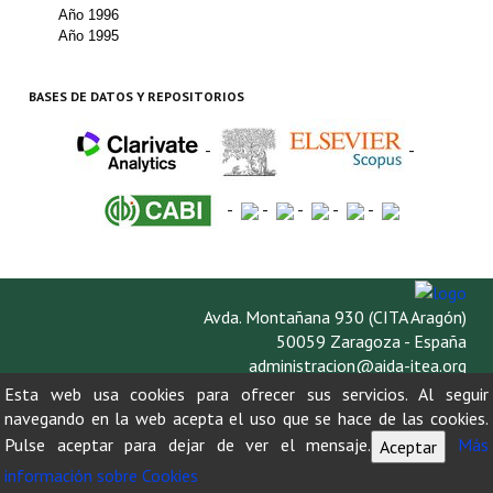
Buscador de Comunicaciones
Año 1996
Año 1995
CONTACTO
BASES DE DATOS Y REPOSITORIOS
BUSCADOR
-
-
-
-
-
-
-
Avda. Montañana 930 (CITA Aragón)
50059 Zaragoza - España
administracion@aida-itea.org
976 716 305
Esta web usa cookies para ofrecer sus servicios. Al seguir
navegando en la web acepta el uso que se hace de las cookies.
Pulse aceptar para dejar de ver el mensaje.
Más
Aceptar
información sobre Cookies
AVISO LEGAL
POLÍTICA DE PRIVACIDAD
POLÍTICA DE COOKIES