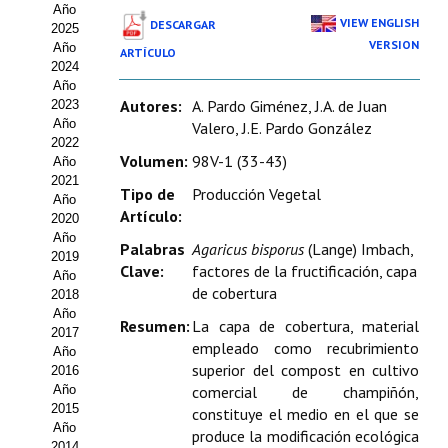
Año
Estatutos
VIEW ENGLISH
DESCARGAR
2025
VERSION
Año
ARTÍCULO
Hacerse socio
2024
Año
Noticias
Autores:
A. Pardo Giménez, J.A. de Juan
2023
Año
Valero, J.E. Pardo González
Galería de Fotos
2022
Volumen:
98V-1 (33-43)
Año
Web AIDA 2.0
2021
Tipo de
Producción Vegetal
Año
Artículo:
2020
REVISTA ITEA
Año
Palabras
Agaricus bisporus
(Lange) Imbach,
2019
Clave:
factores de la fructificación, capa
Presentación ITEA
Año
de cobertura
2018
Equipo Editorial
Año
Resumen:
La capa de cobertura, material
2017
empleado como recubrimiento
Leer revista ITEA
Año
superior del compost en cultivo
2016
Año
comercial de champiñón,
Directrices para autores/as
2015
constituye el medio en el que se
Año
Políticas Editoriales
produce la modificación ecológica
2014