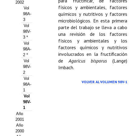
Buscador de Comunicaciones
para fructificar, de factores
2002
físicos y ambientales, factores
Vol
CONTACTO
químicos y nutritivos y factores
98A-
3
microbiológicos. En esta primera
Vol
parte del trabajo se lleva a cabo
BUSCADOR
98V-
una revisión de los factores
3 *
físicos y ambientales y los
Vol
factores químicos y nutritivos
98A-
involucrados en la fructificación
2 *
de
Agaricus bisporus
(Lange)
Vol
98V-
Imbach.
2
Vol
VOLVER AL VOLUMEN 98V-1
98A-
1
Vol
98V-
1
Año
2001
Año
2000