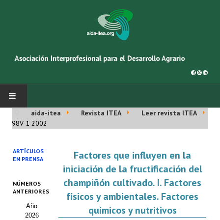
aida-itea
Revista ITEA
Leer revista ITEA
INICIO
98V-1 2002
SOBRE NOSOTROS
ARTÍCULOS
Factores que influyen en la
EN PRENSA
Asociación AIDA
iniciación de la fructificación del
champiñón cultivado. I. Factores
NÚMEROS
Cincuentenario AIDA
ANTERIORES
físicos y ambientales. Factores
Año
Organigrama
químicos y nutritivos
2026