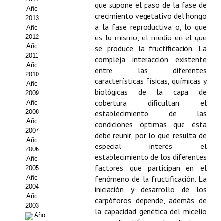
que supone el paso de la fase de
Año
Propuesta Volumen Especial
crecimiento vegetativo del hongo
2013
a la fase reproductiva o, lo que
Año
Sello Calidad FECYT
es lo mismo, el medio en el que
2012
Año
se produce la fructificación. La
Premio Prensa Agraria
2011
compleja interacción existente
Año
entre las diferentes
Buscador de Artículos
2010
características físicas, químicas y
Año
biológicas de la capa de
2009
JORNADAS AIDA
cobertura dificultan el
Año
2008
establecimiento de las
Presentación Jornadas
Año
condiciones óptimas que ésta
2007
debe reunir, por lo que resulta de
Comunicaciones
Año
especial interés el
2006
establecimiento de los diferentes
Año
Jornadas PAM 2026
factores que participan en el
2005
Año
fenómeno de la fructificación. La
Premio Jóvenes Investigadores
2004
iniciación y desarrollo de los
Año
carpóforos depende, además de
Buscador de Comunicaciones
2003
la capacidad genética del micelio
Año