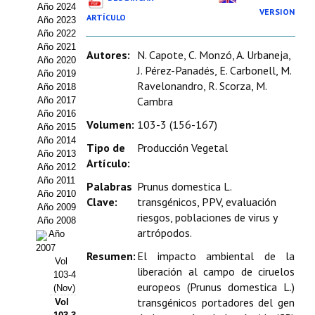
Año 2024
Estatutos
VERSION
ARTÍCULO
Año 2023
Año 2022
Hacerse socio
Año 2021
Autores:
N. Capote, C. Monzó, A. Urbaneja,
Año 2020
Noticias
J. Pérez-Panadés, E. Carbonell, M.
Año 2019
Ravelonandro, R. Scorza, M.
Año 2018
Galería de Fotos
Cambra
Año 2017
Año 2016
Volumen:
103-3 (156-167)
Web AIDA 2.0
Año 2015
Año 2014
Tipo de
Producción Vegetal
Año 2013
REVISTA ITEA
Artículo:
Año 2012
Año 2011
Palabras
Prunus domestica L.
Presentación ITEA
Año 2010
Clave:
transgénicos, PPV, evaluación
Año 2009
riesgos, poblaciones de virus y
Equipo Editorial
Año 2008
artrópodos.
Año
Leer revista ITEA
2007
Resumen:
El impacto ambiental de la
Vol
liberación al campo de ciruelos
103-4
Directrices para autores/as
europeos (Prunus domestica L.)
(Nov)
transgénicos portadores del gen
Vol
Políticas Editoriales