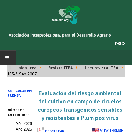
aida-itea
Revista ITEA
Leer revista ITEA
INICIO
103-3 Sep 2007
SOBRE NOSOTROS
ARTÍCULOS EN
Evaluación del riesgo ambiental
PRENSA
Asociación AIDA
del cultivo en campo de ciruelos
europeos transgénicos sensibles
NÚMEROS
Cincuentenario AIDA
ANTERIORES
y resistentes a Plum pox virus
Año 2026
Organigrama
Año 2025
VIEW ENGLISH
DESCARGAR