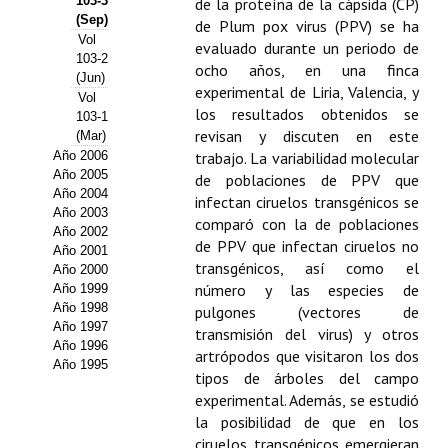
103-3
de la proteína de la cápsida (CP)
(Sep)
de Plum pox virus (PPV) se ha
Propuesta Volumen Especial
Vol
evaluado durante un periodo de
103-2
Sello Calidad FECYT
ocho años, en una finca
(Jun)
experimental de Liria, Valencia, y
Vol
Premio Prensa Agraria
los resultados obtenidos se
103-1
revisan y discuten en este
(Mar)
Buscador de Artículos
Año 2006
trabajo. La variabilidad molecular
Año 2005
de poblaciones de PPV que
Año 2004
JORNADAS AIDA
infectan ciruelos transgénicos se
Año 2003
comparó con la de poblaciones
Año 2002
Presentación Jornadas
de PPV que infectan ciruelos no
Año 2001
transgénicos, así como el
Año 2000
Comunicaciones
número y las especies de
Año 1999
Año 1998
pulgones (vectores de
Jornadas PAM 2026
Año 1997
transmisión del virus) y otros
Año 1996
artrópodos que visitaron los dos
Año 1995
Premio Jóvenes Investigadores
tipos de árboles del campo
experimental. Además, se estudió
Buscador de Comunicaciones
la posibilidad de que en los
ciruelos transgénicos emergieran