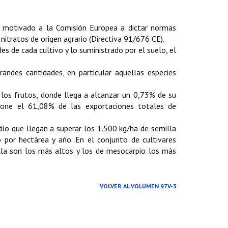
a motivado a la Comisión Europea a dictar normas
 nitratos de origen agrario (Directiva 91/676 CE).
s de cada cultivo y lo suministrado por el suelo, el
andes cantidades, en particular aquellas especies
los frutos, donde llega a alcanzar un 0,73% de su
upone el 61,08% de las exportaciones totales de
ío que llegan a superar los 1.500 kg/ha de semilla
 por hectárea y año. En el conjunto de cultivares
lla son los más altos y los de mesocarpio los más
VOLVER AL VOLUMEN 97V-3