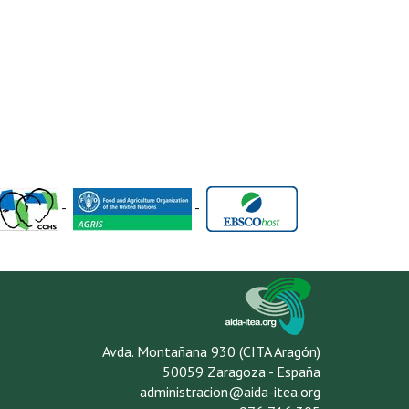
-
-
Avda. Montañana 930 (CITA Aragón)
50059 Zaragoza - España
administracion@aida-itea.org