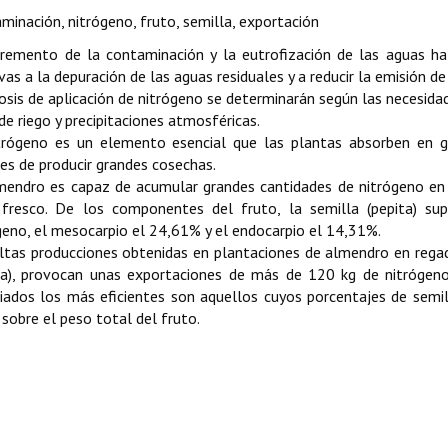
minación, nitrógeno, fruto, semilla, exportación
cremento de la contaminación y la eutrofización de las aguas h
ivas a la depuración de las aguas residuales y a reducir la emisión de
osis de aplicación de nitrógeno se determinarán según las necesidade
de riego y precipitaciones atmosféricas.
trógeno es un elemento esencial que las plantas absorben en gr
es de producir grandes cosechas.
mendro es capaz de acumular grandes cantidades de nitrógeno en 
fresco. De los componentes del fruto, la semilla (pepita) s
geno, el mesocarpio el 24,61% y el endocarpio el 14,31%.
ltas producciones obtenidas en plantaciones de almendro en regad
ta), provocan unas exportaciones de más de 120 kg de nitrógeno
iados los más eficientes son aquellos cuyos porcentajes de semi
 sobre el peso total del fruto.