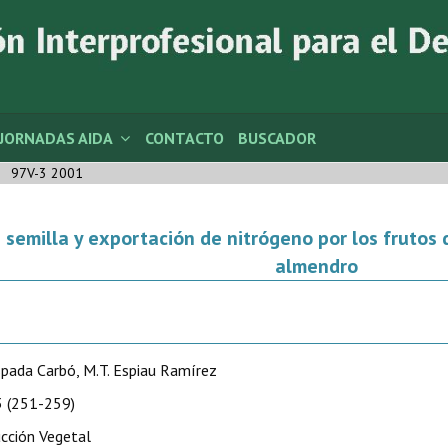
JORNADAS AIDA
CONTACTO
BUSCADOR
97V-3 2001
 semilla y exportación de nitrógeno por los frutos
almendro
Espada Carbó, M.T. Espiau Ramírez
 (251-259)
cción Vegetal