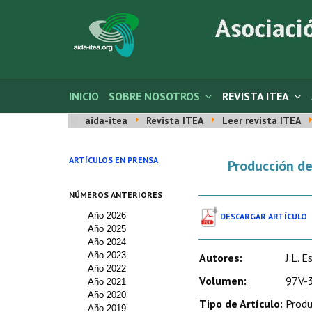
INICIO
SOBRE NOSOTROS
REVISTA ITEA
aida-itea
Revista ITEA
Leer revista ITEA
ARTÍCULOS EN PRENSA
Producción de
NÚMEROS ANTERIORES
Año 2026
DESCARGAR ARTÍCULO
Año 2025
Año 2024
Año 2023
Autores:
J.L. 
Año 2022
Volumen:
97V-3
Año 2021
Año 2020
Tipo de Artículo:
Produ
Año 2019