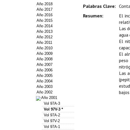
Año 2018
Palabras Clave:
Conta
Año 2017
Año 2016
Resumen:
El in
Año 2015
relat
Año 2014
Las d
Año 2013
agua 
Año 2012
El ni
Año 2011
capac
Año 2010
El al
Año 2009
Año 2008
peso 
Año 2007
nitró
Año 2006
Las a
Año 2005
(pepi
Año 2004
estud
Año 2003
bajos
Año 2002
Año 2001
Vol 97A-3
Vol 97V-3 *
Vol 97A-2
Vol 97V-2
Vol 97A-1