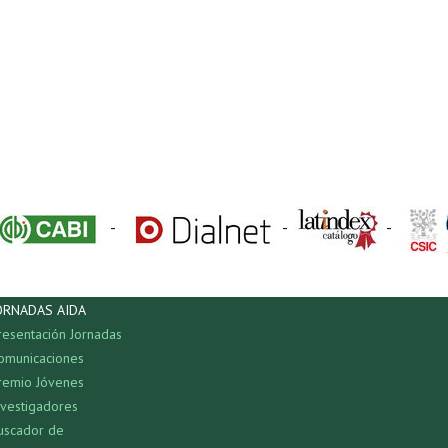
-
-
-
ORNADAS AIDA
resentación Jornadas
omunicaciones
remio Jóvenes
nvestigadores
uscador de