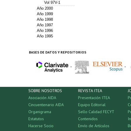
Vol 97V-1
Año 2000
Año 1999
Año 1998
Año 1997
Año 1996
Año 1995
BASES DE DATOS Y REPOSITORIOS
-
-
SOBRE NOSOTROS
REVISTA ITEA
J
Asociación AIDA
Presentación ITEA
P
Cincuentenario AIDA
Equipo Editorial
C
Organigrama
Sello Calidad FECYT
P
Estatutos
Contenidos
I
Hacerse Socio
Envío de Artículos
B