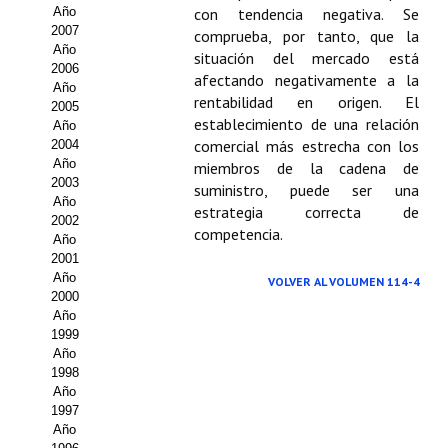
Buscador de Comunicaciones
Año
con tendencia negativa. Se
2007
comprueba, por tanto, que la
CONTACTO
Año
situación del mercado está
2006
afectando negativamente a la
Año
BUSCADOR
rentabilidad en origen. El
2005
establecimiento de una relación
Año
comercial más estrecha con los
2004
Año
miembros de la cadena de
2003
suministro, puede ser una
Año
estrategia correcta de
2002
competencia.
Año
2001
Año
VOLVER AL VOLUMEN 114-4
2000
Año
1999
Año
1998
Año
1997
Año