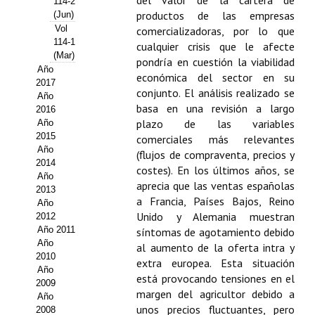
del valor de la cartera de
114-2
productos de las empresas
(Jun)
Propuesta Volumen Especial
Vol
comercializadoras, por lo que
114-1
cualquier crisis que le afecte
Sello Calidad FECYT
(Mar)
pondría en cuestión la viabilidad
Año
económica del sector en su
Premio Prensa Agraria
2017
conjunto. El análisis realizado se
Año
Buscador de Artículos
basa en una revisión a largo
2016
plazo de las variables
Año
2015
JORNADAS AIDA
comerciales más relevantes
Año
(flujos de compraventa, precios y
2014
costes). En los últimos años, se
Presentación Jornadas
Año
aprecia que las ventas españolas
2013
Comunicaciones
a Francia, Países Bajos, Reino
Año
Unido y Alemania muestran
2012
Jornadas PAM 2026
Año 2011
síntomas de agotamiento debido
Año
al aumento de la oferta intra y
2010
Premio Jóvenes Investigadores
extra europea. Esta situación
Año
está provocando tensiones en el
2009
Buscador de Comunicaciones
margen del agricultor debido a
Año
unos precios fluctuantes, pero
2008