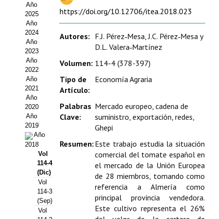
Año
Estatutos
https://doi.org/10.12706/itea.2018.023
2025
Año
Hacerse socio
2024
Autores:
F.J. Pérez‑Mesa, J.C. Pérez‑Mesa y
Año
D.L. Valera‑Martínez
Noticias
2023
Año
Volumen:
114-4 (378-397)
Galería de Fotos
2022
Tipo de
Economía Agraria
Año
Web AIDA 2.0
2021
Artículo:
Año
Palabras
Mercado europeo, cadena de
2020
REVISTA ITEA
Clave:
suministro, exportación, redes,
Año
2019
Ghepi
Presentación ITEA
Año
Resumen:
Este trabajo estudia la situación
2018
Equipo Editorial
comercial del tomate español en
Vol
114-4
el mercado de la Unión Europea
Leer revista ITEA
(Dic)
de 28 miembros, tomando como
Vol
referencia a Almería como
114-3
Directrices para autores/as
principal provincia vendedora.
(Sep)
Este cultivo representa el 26%
Vol
Políticas Editoriales