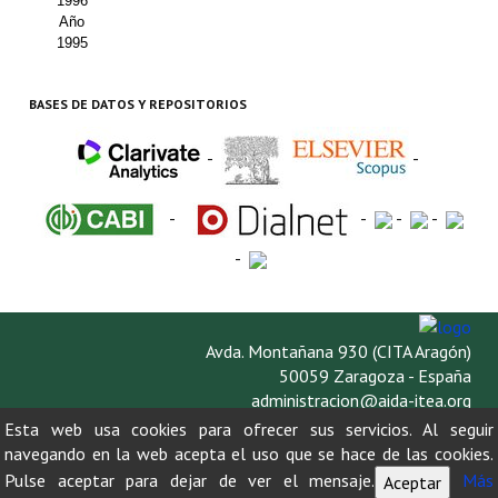
1996
Año
1995
BASES DE DATOS Y REPOSITORIOS
-
-
-
-
-
-
-
Avda. Montañana 930 (CITA Aragón)
50059 Zaragoza - España
administracion@aida-itea.org
976 716 305
Esta web usa cookies para ofrecer sus servicios. Al seguir
navegando en la web acepta el uso que se hace de las cookies.
Pulse aceptar para dejar de ver el mensaje.
Más
Aceptar