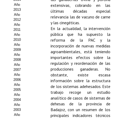
Año
extensivas, cobrando en las
Propuesta Volumen Especial
2013
últimas décadas especial
Año
relevancia las de vacuno de carne
Sello Calidad FECYT
2012
y las cinegéticas.
Año
En la actualidad, la intervención
Premio Prensa Agraria
2011
pública que ha supuesto la
Año
Buscador de Artículos
reforma de la PAC y la
2010
Año
incorporación de nuevas medidas
2009
JORNADAS AIDA
agroambientales, está teniendo
Año
importantes efectos sobre la
2008
regulación y reordenación de las
Presentación Jornadas
Año
producciones ganaderas. No
2007
obstante, existe escasa
Comunicaciones
Año
2006
información sobre la estructura
Año
Jornadas PAM 2026
de los sistemas adehesados. Este
2005
trabajo recoge un estudio
Año
Premio Jóvenes Investigadores
analítico de casos de sistemas de
2004
dehesas de la provincia de
Año
Buscador de Comunicaciones
Badajoz, con un resumen de los
2003
Año
principales indicadores técnicos