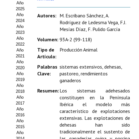
Año
Estatutos
2025
Año
Autores:
M. Escribano Sánchez, A.
Hacerse socio
2024
Rodríguez de Ledesma Vega, F.J.
Año
Mesías Díaz, F. Pulido García
Noticias
2023
Año
Volumen:
93A-2 (99-118)
Galería de Fotos
2022
Tipo de
Producción Animal
Año
Web AIDA 2.0
Artículo:
2021
Año
Palabras
sistemas extensivos, dehesas,
2020
REVISTA ITEA
Clave:
pastoreo, rendimientos
Año
2019
ganaderos
Presentación ITEA
Año
Resumen:
Los sistemas adehesados
2018
Equipo Editorial
constituyen en la Península
Año
2017
Ibérica el modelo más
Leer revista ITEA
Año
característico de explotaciones
2016
extensivas. Las explotaciones de
Año
Directrices para autores/as
dehesas han sido
2015
tradicionalmente el sustento de
Año
Políticas Editoriales
las ganaderías ovina y porcina
2014