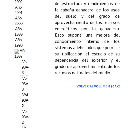
Buscador de Comunicaciones
2002
de estructura y rendimientos de
Año
la cabaña ganadera, de los usos
CONTACTO
2001
del suelo y del grado de
Año
aprovechamiento de los recursos
2000
BUSCADOR
energéticos por la ganadería.
Año
Esto supone una mejora del
1999
Año
conocimiento interno de los
1998
sistemas adehesados que permite
Año
su tipificación, el estudio de su
1997
dependencia del exterior y el
Vol
grado de aprovechamiento de los
93A-
recursos naturales del medio.
3
Vol
93V-
VOLVER AL VOLUMEN 93A-2
3
Vol
93A-
2
Vol
93V-
2