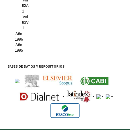
Vol
93A-
1
Vol
93V-
1
Año
1996
Año
1995
BASES DE DATOS Y REPOSITORIOS
-
-
-
-
-
-
-