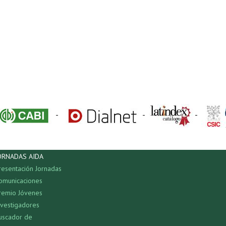
-
-
-
ORNADAS AIDA
resentación Jornadas
omunicaciones
remio Jóvenes
nvestigadores
uscador de