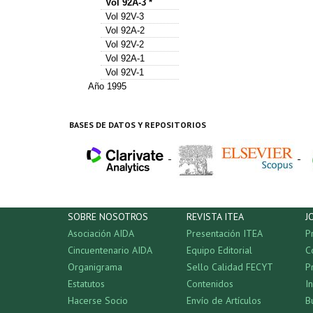
Vol 92A-3 *
Vol 92V-3
Vol 92A-2
Vol 92V-2
Vol 92A-1
Vol 92V-1
Año 1995
BASES DE DATOS Y REPOSITORIOS
-
-
SOBRE NOSOTROS
REVISTA ITEA
J
Asociación AIDA
Presentación ITEA
P
Cincuentenario AIDA
Equipo Editorial
C
Organigrama
Sello Calidad FECYT
P
Estatutos
Contenidos
I
Hacerse Socio
Envío de Artículos
B