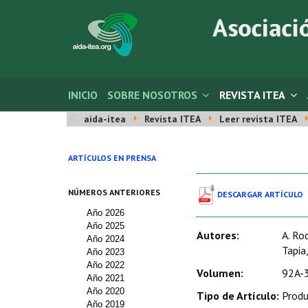
INICIO
SOBRE NOSOTROS
REVISTA ITEA
aida-itea
Revista ITEA
Leer revista ITEA
ARTÍCULOS EN PRENSA
NÚMEROS ANTERIORES
DESCARGAR ARTÍCULO
Año 2026
Año 2025
Autores:
A. Rod
Año 2024
Tapia
Año 2023
Año 2022
Volumen:
92A-3
Año 2021
Año 2020
Tipo de Artículo:
Produ
Año 2019