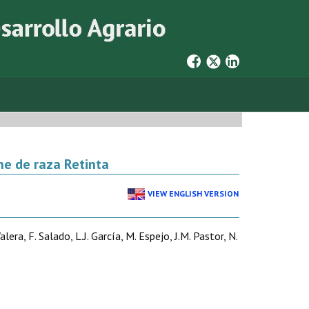
ne de raza Retinta
VIEW ENGLISH VERSION
lera, F. Salado, L.J. García, M. Espejo, J.M. Pastor, N.