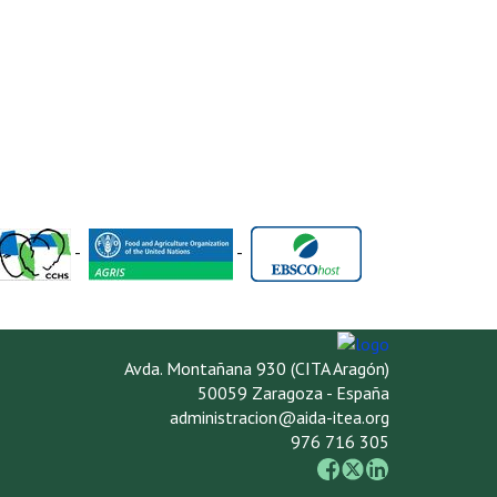
-
-
Avda. Montañana 930 (CITA Aragón)
50059 Zaragoza - España
administracion@aida-itea.org
976 716 305