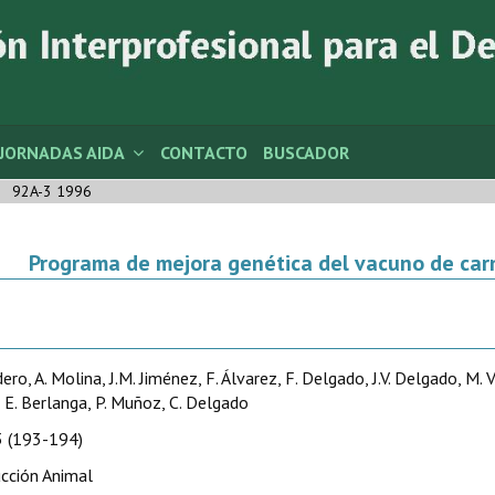
JORNADAS AIDA
CONTACTO
BUSCADOR
92A-3 1996
Programa de mejora genética del vacuno de car
ero, A. Molina, J.M. Jiménez, F. Álvarez, F. Delgado, J.V. Delgado, M. Va
, E. Berlanga, P. Muñoz, C. Delgado
 (193-194)
cción Animal