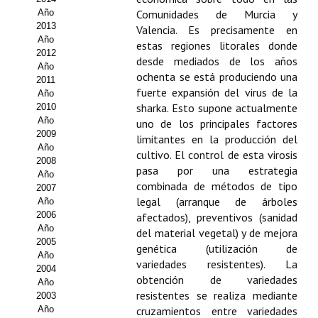
Año
Comunidades de Murcia y
Propuesta Volumen Especial
2013
Valencia. Es precisamente en
Año
estas regiones litorales donde
Sello Calidad FECYT
2012
desde mediados de los años
Año
ochenta se está produciendo una
Premio Prensa Agraria
2011
fuerte expansión del virus de la
Año
Buscador de Artículos
sharka. Esto supone actualmente
2010
Año
uno de los principales factores
2009
JORNADAS AIDA
limitantes en la producción del
Año
cultivo. El control de esta virosis
2008
pasa por una estrategia
Presentación Jornadas
Año
combinada de métodos de tipo
2007
legal (arranque de árboles
Comunicaciones
Año
2006
afectados), preventivos (sanidad
Año
Jornadas PAM 2026
del material vegetal) y de mejora
2005
genética (utilización de
Año
Premio Jóvenes Investigadores
variedades resistentes). La
2004
obtención de variedades
Año
Buscador de Comunicaciones
resistentes se realiza mediante
2003
Año
cruzamientos entre variedades