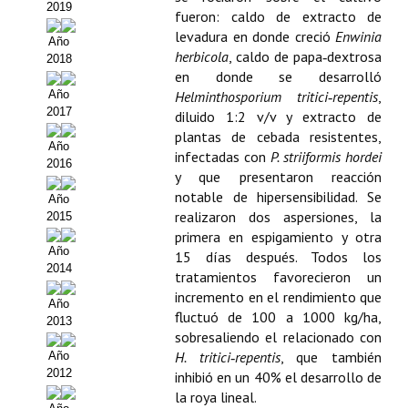
2019
fueron: caldo de extracto de
Políticas Editoriales
levadura en donde creció
Enwinia
Año
herbicola
, caldo de papa‑dextrosa
2018
Propuesta Volumen Especial
en donde se desarrolló
Año
Helminthosporium tritici‑repentis
,
Sello Calidad FECYT
2017
diluido 1:2 v/v y extracto de
plantas de cebada resistentes,
Premio Prensa Agraria
Año
infectadas con
P. striiformis hordei
2016
Buscador de Artículos
y que presentaron reacción
notable de hipersensibilidad. Se
Año
JORNADAS AIDA
realizaron dos aspersiones, la
2015
primera en espigamiento y otra
Año
15 días después. Todos los
Presentación Jornadas
2014
tratamientos favorecieron un
incremento en el rendimiento que
Comunicaciones
Año
fluctuó de 100 a 1000 kg/ha,
2013
Jornadas PAM 2026
sobresaliendo el relacionado con
H. tritici‑repentis
, que también
Año
Premio Jóvenes Investigadores
2012
inhibió en un 40% el desarrollo de
la roya lineal.