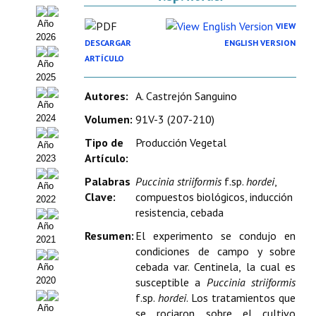
Organigrama
Año
VIEW
2026
Estatutos
DESCARGAR
ENGLISH VERSION
ARTÍCULO
Año
Hacerse socio
2025
Autores:
A. Castrejón Sanguino
Noticias
Año
Volumen:
91V-3 (207-210)
2024
Galería de Fotos
Tipo de
Producción Vegetal
Año
Web AIDA 2.0
Artículo:
2023
Palabras
Puccinia striiformis
f.sp.
hordei
,
Año
REVISTA ITEA
Clave:
compuestos biológicos, inducción
2022
resistencia, cebada
Presentación ITEA
Año
Resumen:
El experimento se condujo en
2021
Equipo Editorial
condiciones de campo y sobre
cebada var. Centinela, la cual es
Año
Leer revista ITEA
2020
susceptible a
Puccinia striiformis
f.sp.
hordei
. Los tratamientos que
Directrices para autores/as
Año
se rociaron sobre el cultivo