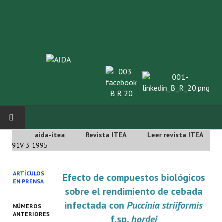
aida-itea
Revista ITEA
Leer revista ITEA
INICIO
91V-3 1995
SOBRE NOSOTROS
ARTÍCULOS
Efecto de compuestos biológicos
EN PRENSA
Asociación AIDA
sobre el rendimiento de cebada
infectada con
Puccinia striiformis
NÚMEROS
Cincuentenario AIDA
ANTERIORES
f.sp.
hordei