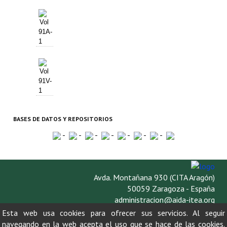
Vol
91A-
1
Vol
91V-
1
BASES DE DATOS Y REPOSITORIOS
-
-
-
-
-
-
-
Avda. Montañana 930 (CITA Aragón)
50059 Zaragoza - España
administracion@aida-itea.org
976 716 305
Esta web usa cookies para ofrecer sus servicios. Al seguir
navegando en la web acepta el uso que se hace de las cookies.