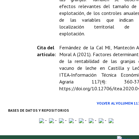
Buscador de Comunicaciones
efectos relevantes del tamaño de 
explotación, de los controles anuale
CONTACTO
de las variables que indican 
localización territorial de 
BUSCADOR
explotación.
Cita del
Fernández de la Cal MJ, Mantecón A
artículo:
Moral A (2021). Factores determinant
de la rentabilidad de las granjas 
vacuno de leche en Castilla y Leó
ITEA‑Información Técnica Económi
Agraria 117(4): 360‑37
https://doi.org/10.12706/itea.2020.0
VOLVER AL VOLUMEN 11
BASES DE DATOS Y REPOSITORIOS
-
-
-
-
-
-
-