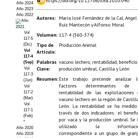
https://doi.org/10.12706/itea.2020.040
Año 2024
Estatutos
Año 2023
Año 2022
Hacerse socio
Autores:
María José Fernández de la Cal, Angel
Año
Ruiz Mantecón y Alfonso Moral
2021
Noticias
Vol
Volumen:
117-4 (360-374)
117-5
Galería de Fotos
(Dic)
Tipo de
Producción Animal
Vol
Artículo:
Web AIDA 2.0
117-4
Palabras
vacuno lechero, rentabilidad, beneficio
(Sep)
Clave:
producción umbral, Castilla y León
Vol
REVISTA ITEA
117-3
Resumen:
Este trabajo pretende analizar l
(Jun)
Presentación ITEA
factores determinantes de 
Vol
rentabilidad de las explotaciones 
117-2
Equipo Editorial
(Mar)
vacuno lechero en la región de Castill
Vol
León. La rentabilidad se ha medido
Leer revista ITEA
117-1
través de dos indicadores: el benefi
(Feb)
por vaca y la producción umbral. Se 
Directrices para autores/as
*
utilizado la informaci
Año 2020
correspondiente a un grupo de granj
Año 2019
Políticas Editoriales