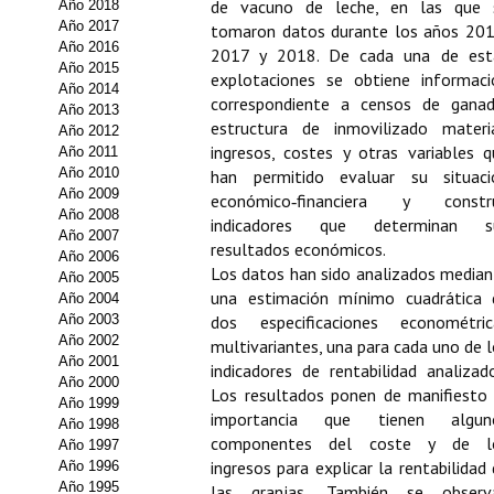
de vacuno de leche, en las que 
Año 2018
Año 2017
tomaron datos durante los años 201
Propuesta Volumen Especial
Año 2016
2017 y 2018. De cada una de est
Año 2015
Sello Calidad FECYT
explotaciones se obtiene informaci
Año 2014
correspondiente a censos de ganad
Año 2013
Premio Prensa Agraria
estructura de inmovilizado materia
Año 2012
ingresos, costes y otras variables q
Año 2011
Buscador de Artículos
Año 2010
han permitido evaluar su situaci
Año 2009
económico‑financiera y constru
JORNADAS AIDA
Año 2008
indicadores que determinan s
Año 2007
resultados económicos.
Año 2006
Presentación Jornadas
Los datos han sido analizados median
Año 2005
una estimación mínimo cuadrática 
Año 2004
Comunicaciones
Año 2003
dos especificaciones econométric
Año 2002
multivariantes, una para cada uno de 
Jornadas PAM 2026
Año 2001
indicadores de rentabilidad analizad
Año 2000
Los resultados ponen de manifiesto 
Premio Jóvenes Investigadores
Año 1999
importancia que tienen algun
Año 1998
componentes del coste y de l
Año 1997
Buscador de Comunicaciones
ingresos para explicar la rentabilidad
Año 1996
Año 1995
las granjas. También se observ