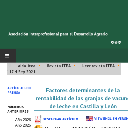
aida-itea
Revista ITEA
Leer revista ITEA
INICIO
117-4 Sep 2021
SOBRE NOSOTROS
ARTÍCULOS EN
Factores determinantes de la
PRENSA
Asociación AIDA
rentabilidad de las granjas de vacun
de leche en Castilla y León
NÚMEROS
Cincuentenario AIDA
ANTERIORES
VIEW ENGLISH VERS
DESCARGAR ARTÍCULO
Año 2026
Organigrama
Año 2025