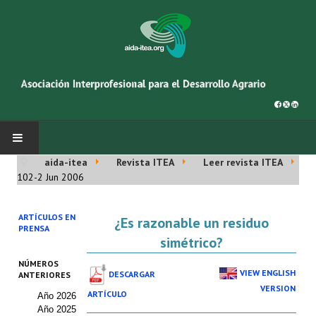
aida-itea
Revista ITEA
Leer revista ITEA
INICIO
102-2 Jun 2006
SOBRE NOSOTROS
ARTÍCULOS EN
¿Es razonable un residuo
PRENSA
Asociación AIDA
simétrico?
NÚMEROS
Cincuentenario AIDA
VIEW ENGLISH
DESCARGAR
ANTERIORES
VERSION
ARTÍCULO
Año 2026
Organigrama
Año 2025