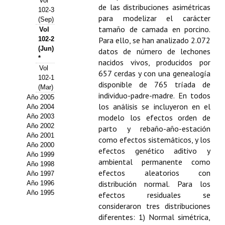
Vol
de las distribuciones asimétricas
102-3
Propuesta Volumen Especial
para modelizar el carácter
(Sep)
tamaño de camada en porcino.
Vol
Sello Calidad FECYT
102-2
Para ello, se han analizado 2.072
(Jun)
datos de número de lechones
Premio Prensa Agraria
*
nacidos vivos, producidos por
Vol
657 cerdas y con una genealogía
Buscador de Artículos
102-1
disponible de 765 tríada de
(Mar)
individuo-padre-madre. En todos
Año 2005
JORNADAS AIDA
los análisis se incluyeron en el
Año 2004
Año 2003
modelo los efectos orden de
Presentación Jornadas
Año 2002
parto y rebaño-año-estación
Año 2001
como efectos sistemáticos, y los
Comunicaciones
Año 2000
efectos genético aditivo y
Año 1999
ambiental permanente como
Jornadas PAM 2026
Año 1998
efectos aleatorios con
Año 1997
distribución normal. Para los
Año 1996
Premio Jóvenes Investigadores
Año 1995
efectos residuales se
Buscador de Comunicaciones
consideraron tres distribuciones
diferentes: 1) Normal simétrica,