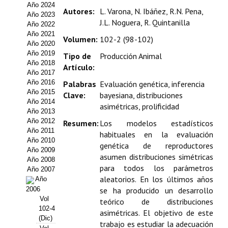
Año 2024
Estatutos
Autores:
L. Varona, N. Ibáñez, R.N. Pena,
Año 2023
J.L. Noguera, R. Quintanilla
Año 2022
Hacerse socio
Año 2021
Volumen:
102-2 (98-102)
Año 2020
Noticias
Año 2019
Tipo de
Producción Animal
Año 2018
Artículo:
Galería de Fotos
Año 2017
Año 2016
Palabras
Evaluación genética, inferencia
Web AIDA 2.0
Año 2015
Clave:
bayesiana, distribuciones
Año 2014
asimétricas, prolificidad
Año 2013
REVISTA ITEA
Año 2012
Resumen:
Los modelos estadísticos
Año 2011
habituales en la evaluación
Presentación ITEA
Año 2010
genética de reproductores
Año 2009
asumen distribuciones simétricas
Equipo Editorial
Año 2008
para todos los parámetros
Año 2007
aleatorios. En los últimos años
Leer revista ITEA
Año
2006
se ha producido un desarrollo
Vol
Directrices para autores/as
teórico de distribuciones
102-4
asimétricas. El objetivo de este
(Dic)
Políticas Editoriales
trabajo es estudiar la adecuación