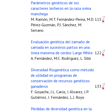
Buscador de Comunicaciones
Parámetros genéticos de los
caracteres lecheros en la raza ovina
CONTACTO
manchega
M. Ramón, M.T. Fernández-Perea, M.D.
115
BUSCADOR
Pérez-Guzmán, P.J. Sánchez, M.
Serrano
Evaluación genética del tamaño de
camada en sucesivos partos en una
línea materna de cerdos Large White
122
A. Fernández, M.C. Rodríguez, L. Silió
Diversidad filogenética como método
de utilidad en programas de
conservación de recursos genéticos
ganaderos
133
F. Goyache, J.L. Carús, I. Álvarez, J.P.
Gutiérrez, I. Fernández, L.J. Royo
Pérdidas de diversidad genética en la