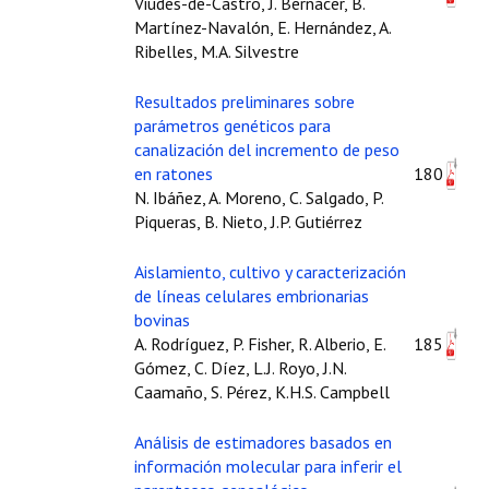
Viudes-de-Castro, J. Bernácer, B.
Martínez-Navalón, E. Hernández, A.
Ribelles, M.A. Silvestre
Resultados preliminares sobre
parámetros genéticos para
canalización del incremento de peso
en ratones
180
N. Ibáñez, A. Moreno, C. Salgado, P.
Piqueras, B. Nieto, J.P. Gutiérrez
Aislamiento, cultivo y caracterización
de líneas celulares embrionarias
bovinas
A. Rodríguez, P. Fisher, R. Alberio, E.
185
Gómez, C. Díez, L.J. Royo, J.N.
Caamaño, S. Pérez, K.H.S. Campbell
Análisis de estimadores basados en
información molecular para inferir el