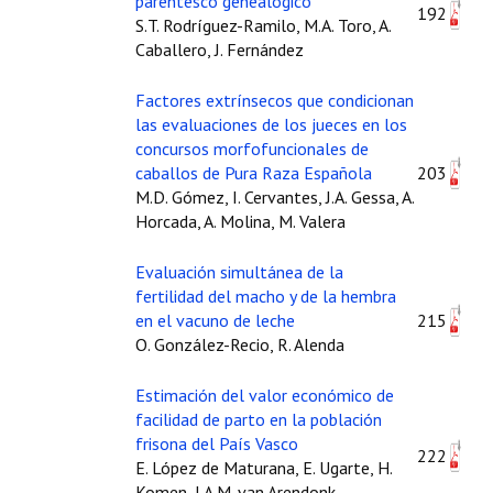
parentesco genealógico
192
S.T. Rodríguez-Ramilo, M.A. Toro, A.
Caballero, J. Fernández
Factores extrínsecos que condicionan
las evaluaciones de los jueces en los
concursos morfofuncionales de
caballos de Pura Raza Española
203
M.D. Gómez, I. Cervantes, J.A. Gessa, A.
Horcada, A. Molina, M. Valera
Evaluación simultánea de la
fertilidad del macho y de la hembra
en el vacuno de leche
215
O. González-Recio, R. Alenda
Estimación del valor económico de
facilidad de parto en la población
frisona del País Vasco
222
E. López de Maturana, E. Ugarte, H.
Komen, J.A.M. van Arendonk