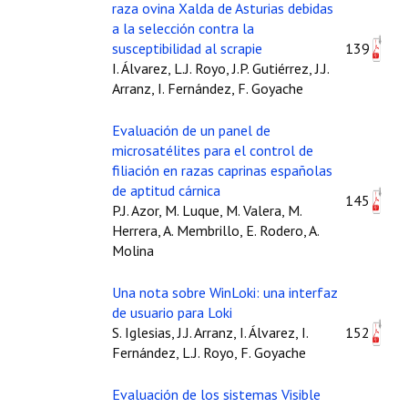
raza ovina Xalda de Asturias debidas
a la selección contra la
susceptibilidad al scrapie
139
I. Álvarez, L.J. Royo, J.P. Gutiérrez, J.J.
Arranz, I. Fernández, F. Goyache
Evaluación de un panel de
microsatélites para el control de
filiación en razas caprinas españolas
de aptitud cárnica
145
P.J. Azor, M. Luque, M. Valera, M.
Herrera, A. Membrillo, E. Rodero, A.
Molina
Una nota sobre WinLoki: una interfaz
de usuario para Loki
S. Iglesias, J.J. Arranz, I. Álvarez, I.
152
Fernández, L.J. Royo, F. Goyache
Evaluación de los sistemas Visible