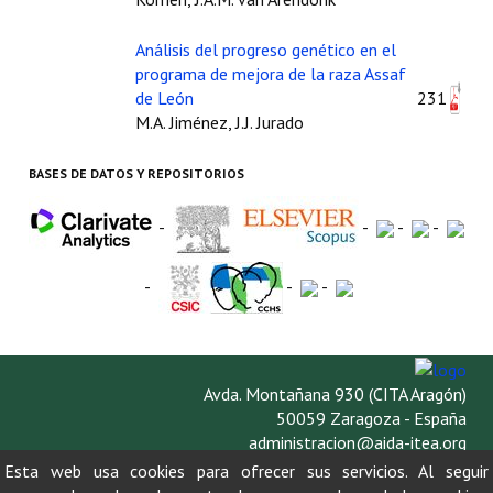
Análisis del progreso genético en el
programa de mejora de la raza Assaf
de León
231
M.A. Jiménez, J.J. Jurado
BASES DE DATOS Y REPOSITORIOS
-
-
-
-
-
-
-
Avda. Montañana 930 (CITA Aragón)
50059 Zaragoza - España
administracion@aida-itea.org
976 716 305
Esta web usa cookies para ofrecer sus servicios. Al seguir