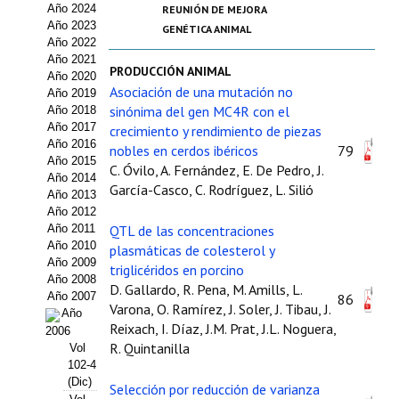
Año 2024
REUNIÓN DE MEJORA
Estatutos
Año 2023
GENÉTICA ANIMAL
Año 2022
Hacerse socio
Año 2021
PRODUCCIÓN ANIMAL
Año 2020
Noticias
Asociación de una mutación no
Año 2019
sinónima del gen MC4R con el
Año 2018
Galería de Fotos
Año 2017
crecimiento y rendimiento de piezas
Año 2016
nobles en cerdos ibéricos
79
Web AIDA 2.0
Año 2015
C. Óvilo, A. Fernández, E. De Pedro, J.
Año 2014
García-Casco, C. Rodríguez, L. Silió
Año 2013
REVISTA ITEA
Año 2012
Año 2011
QTL de las concentraciones
Presentación ITEA
Año 2010
plasmáticas de colesterol y
Año 2009
triglicéridos en porcino
Equipo Editorial
Año 2008
D. Gallardo, R. Pena, M. Amills, L.
Año 2007
86
Varona, O. Ramírez, J. Soler, J. Tibau, J.
Leer revista ITEA
Año
Reixach, I. Díaz, J.M. Prat, J.L. Noguera,
2006
R. Quintanilla
Vol
Directrices para autores/as
102-4
(Dic)
Políticas Editoriales
Selección por reducción de varianza