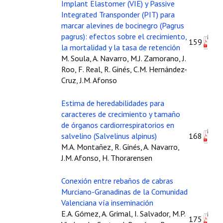
Implant Elastomer (VIE) y Passive
Integrated Transponder (PIT) para
marcar alevines de bocinegro (Pagrus
pagrus): efectos sobre el crecimiento,
159
la mortalidad y la tasa de retención
M. Soula, A. Navarro, M.J. Zamorano, J.
Roo, F. Real, R. Ginés, C.M. Hernández-
Cruz, J.M. Afonso
Estima de heredabilidades para
caracteres de crecimiento y tamaño
de órganos cardiorrespiratorios en
salvelino (Salvelinus alpinus)
168
M.A. Montañez, R. Ginés, A. Navarro,
J.M. Afonso, H. Thorarensen
Conexión entre rebaños de cabras
Murciano-Granadinas de la Comunidad
Valenciana vía inseminación
E.A. Gómez, A. Grimal, I. Salvador, M.P.
175