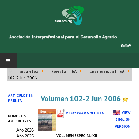
aida-itea
Revista ITEA
Leer revista ITEA
INICIO
102-2 Jun 2006
SOBRE NOSOTROS
ARTÍCULOS EN
Volumen 102-2 Jun 2006
PRENSA
Asociación AIDA
VIEW
DESCARGAR VOLUMEN
NÚMEROS
Cincuentenario AIDA
ENGLISH
ANTERIORES
VERSION
Año 2026
Organigrama
VOLUMEN ESPECIAL:
XIII
Año 2025