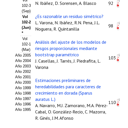
Vol
N. Ibáñez, D. Sorensen, A. Blasco
92
102-3
Propuesta Volumen Especial
(Sep)
¿Es razonable un residuo simétrico?
Vol
Sello Calidad FECYT
L. Varona, N. Ibáñez, R.N. Pena, J.L.
102-2
98
(Jun)
Noguera, R. Quintanilla
Premio Prensa Agraria
*
Vol
Análisis del ajuste de los modelos de
Buscador de Artículos
102-1
riesgos proporcionales mediante
(Mar)
bootstrap paramétrico
Año 2005
JORNADAS AIDA
103
J. Casellas, J. Tarrés, J. Piedrafita, L.
Año 2004
Año 2003
Varona
Presentación Jornadas
Año 2002
Año 2001
Estimaciones preliminares de
Comunicaciones
Año 2000
heredabilidades para caracteres de
Año 1999
crecimiento en dorada (Sparus
Jornadas PAM 2026
Año 1998
auratus L.)
Año 1997
110
Año 1996
Premio Jóvenes Investigadores
A. Navarro, M.J. Zamorano, M.A. Pérez-
Año 1995
Cabal, O. González-Recio, C. Mazorra,
Buscador de Comunicaciones
R. Ginés, J.M. Afonso