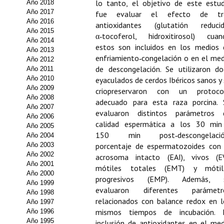
lo tanto, el objetivo de este estud
Año 2018
Año 2017
fue evaluar el efecto de tr
Propuesta Volumen Especial
Año 2016
antioxidantes (glutatión reducid
Año 2015
Sello Calidad FECYT
α‑tocoferol, hidroxitirosol) cuan
Año 2014
estos son incluidos en los medios 
Año 2013
Premio Prensa Agraria
enfriamiento‑congelación o en el med
Año 2012
de descongelación. Se utilizaron do
Año 2011
Buscador de Artículos
Año 2010
eyaculados de cerdos Ibéricos sanos y
Año 2009
criopreservaron con un protoco
JORNADAS AIDA
Año 2008
adecuado para esta raza porcina. 
Año 2007
evaluaron distintos parámetros 
Año 2006
Presentación Jornadas
calidad espermática a los 30 min
Año 2005
150 min post‑descongelació
Año 2004
Comunicaciones
Año 2003
porcentaje de espermatozoides con 
Año 2002
acrosoma intacto (EAI), vivos (EV
Jornadas PAM 2026
Año 2001
mótiles totales (EMT) y mótil
Año 2000
progresivos (EMP). Además, 
Premio Jóvenes Investigadores
Año 1999
evaluaron diferentes parámetr
Año 1998
relacionados con balance redox en l
Año 1997
Buscador de Comunicaciones
mismos tiempos de incubación. 
Año 1996
Año 1995
inclusión de antioxidantes en el med