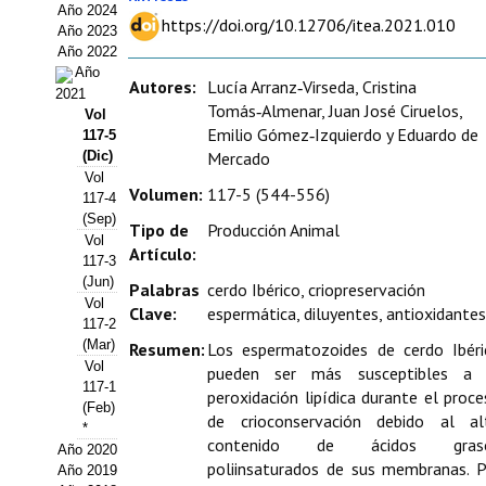
Año 2024
Estatutos
https://doi.org/10.12706/itea.2021.010
Año 2023
Año 2022
Hacerse socio
Año
Autores:
Lucía Arranz‑Virseda, Cristina
2021
Noticias
Tomás‑Almenar, Juan José Ciruelos,
Vol
Emilio Gómez‑Izquierdo y Eduardo de
117-5
Galería de Fotos
(Dic)
Mercado
Vol
Volumen:
117-5 (544-556)
Web AIDA 2.0
117-4
(Sep)
Tipo de
Producción Animal
Vol
REVISTA ITEA
Artículo:
117-3
(Jun)
Palabras
cerdo Ibérico, criopreservación
Presentación ITEA
Vol
Clave:
espermática, diluyentes, antioxidantes
117-2
Equipo Editorial
(Mar)
Resumen:
Los espermatozoides de cerdo Ibéri
Vol
pueden ser más susceptibles a 
Leer revista ITEA
117-1
peroxidación lipídica durante el proc
(Feb)
de crioconservación debido al al
Directrices para autores/as
*
contenido de ácidos gras
Año 2020
poliinsaturados de sus membranas. P
Año 2019
Políticas Editoriales