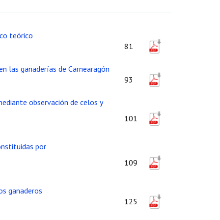
co teórico
81
d en las ganaderías de Carnearagón
93
mediante observación de celos y
101
nstituidas por
109
los ganaderos
125