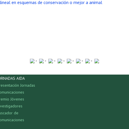
lineal en esquemas de conservación o mejor a animal
-
-
-
-
-
-
-
ORNADAS AIDA
resentación Jornadas
omunicaciones
remio Jóvenes
nvestigadores
uscador de
omunicaciones