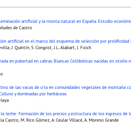
eminación artificial y la monta natural en España. Estudio económi
. Viudes de Castro
ón artificial en el marco del esquema de selección por prolificida
illa, J. Quintín, S. Congost, J.L. Alabart, J. Folch
rada en pubertad en cabras Blancas Celtibéricas nacidas en otoño 
no
ivo de las vacas de cría en comunidades vegetales de montaña co
Calluna
y dominadas por herbáceas
elaya
la leche: formación de los precios y estructura de los ingresos de 
la Castro, M. Rico Gómez, A. Ceular Villacé, A. Moreno Grande