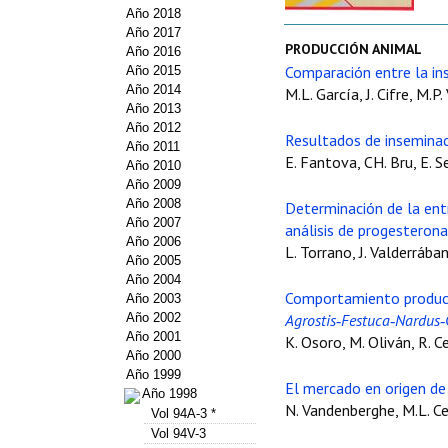
Año 2018
Año 2017
PRODUCCIÓN ANIMAL
Año 2016
Comparación entre la ins
Año 2015
Año 2014
M.L. García, J. Cifre, M.P
Año 2013
Año 2012
Resultados de inseminaci
Año 2011
E. Fantova, CH. Bru, E. Sev
Año 2010
Año 2009
Año 2008
Determinación de la ent
Año 2007
análisis de progesterona
Año 2006
L. Torrano, J. Valderrába
Año 2005
Año 2004
Comportamiento product
Año 2003
Año 2002
Agrostis
‑
Festuca
‑
Nardus
‑
Año 2001
K. Osoro, M. Oliván, R. C
Año 2000
Año 1999
El mercado en origen de 
Año 1998
N. Vandenberghe, M.L. Ce
Vol 94A-3 *
Vol 94V-3