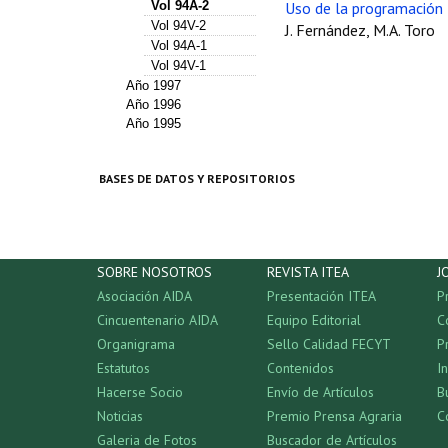
Vol 94A-2
Uso de la programación 
Vol 94V-2
J. Fernández, M.A. Toro
Vol 94A-1
Vol 94V-1
Año 1997
Año 1996
Año 1995
BASES DE DATOS Y REPOSITORIOS
SOBRE NOSOTROS
REVISTA ITEA
J
Asociación AIDA
Presentación ITEA
P
Cincuentenario AIDA
Equipo Editorial
C
Organigrama
Sello Calidad FECYT
P
Estatutos
Contenidos
I
Hacerse Socio
Envío de Artículos
B
Noticias
Premio Prensa Agraria
C
Galeria de Fotos
Buscador de Artículos