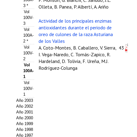
F. Monsón, G. Bianchi, C. Sañudo, J.L.
3 *
Olleta, B. Panea, P. Albertí, A. Ariño
Propuesta Volumen Especial
Vol
100V-
Actividad de los principales enzimas
Sello Calidad FECYT
3
antioxidantes durante el periodo de
Vol
Premio Prensa Agraria
oreo de culones de la raza Asturiana
100A-
de los Valles
2 *
Buscador de Artículos
A. Coto-Montes, B. Caballero, V. Sierra,
43
Vol
100V-
I. Vega-Naredo, C. Tomás-Zapico, R.
2
JORNADAS AIDA
Hardeland, D. Tolivia, F. Ureña, M.J.
Vol
Rodríguez-Colunga
100A-
Presentación Jornadas
1
Vol
Comunicaciones
100V-
1
Jornadas PAM 2026
Año 2003
Año 2002
Premio Jóvenes Investigadores
Año 2001
Año 2000
Año 1999
Buscador de Comunicaciones
Año 1998
Año 1997