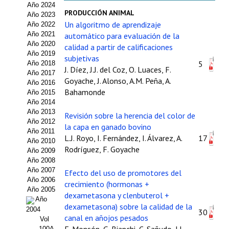
Año 2024
Estatutos
PRODUCCIÓN ANIMAL
Año 2023
Un algoritmo de aprendizaje
Año 2022
Hacerse socio
Año 2021
automático para evaluación de la
Año 2020
calidad a partir de calificaciones
Noticias
Año 2019
subjetivas
5
Año 2018
J. Díez, J.J. del Coz, O. Luaces, F.
Galería de Fotos
Año 2017
Goyache, J. Alonso, A.M. Peña, A.
Año 2016
Web AIDA 2.0
Bahamonde
Año 2015
Año 2014
Año 2013
REVISTA ITEA
Revisión sobre la herencia del color de
Año 2012
la capa en ganado bovino
Año 2011
L.J. Royo, I. Fernández, I. Álvarez, A.
17
Presentación ITEA
Año 2010
Rodríguez, F. Goyache
Año 2009
Equipo Editorial
Año 2008
Año 2007
Efecto del uso de promotores del
Leer revista ITEA
Año 2006
crecimiento (hormonas +
Año 2005
dexametasona y clenbuterol +
Año
Directrices para autores/as
dexametasona) sobre la calidad de la
2004
30
canal en añojos pesados
Vol
Políticas Editoriales
100A-