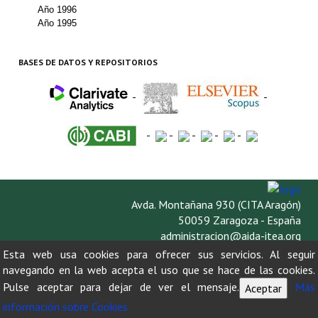
Buscador de Comunicaciones
Año 1996
Año 1995
CONTACTO
BASES DE DATOS Y REPOSITORIOS
BUSCADOR
-
-
-
-
-
-
-
Avda. Montañana 930 (CITA Aragón)
50059 Zaragoza - España
administracion@aida-itea.org
976 716 305
Esta web usa cookies para ofrecer sus servicios. Al seguir
navegando en la web acepta el uso que se hace de las cookies.
Pulse aceptar para dejar de ver el mensaje.
Más
Aceptar
información sobre Cookies
AVISO LEGAL
POLÍTICA DE PRIVACIDAD
POLÍTICA DE COOKIES