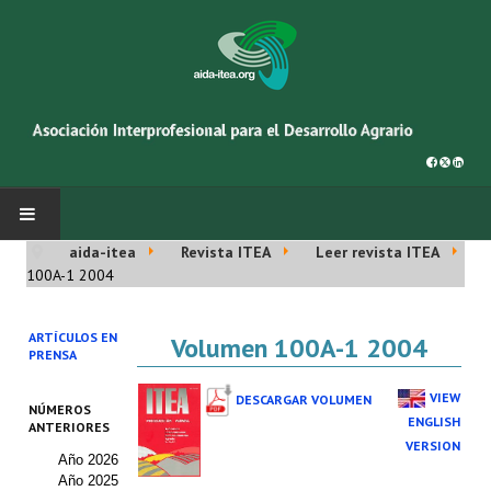
aida-itea
Revista ITEA
Leer revista ITEA
INICIO
100A-1 2004
SOBRE NOSOTROS
ARTÍCULOS EN
Volumen 100A-1 2004
PRENSA
Asociación AIDA
VIEW
DESCARGAR VOLUMEN
NÚMEROS
Cincuentenario AIDA
ENGLISH
ANTERIORES
VERSION
Año 2026
Organigrama
Año 2025