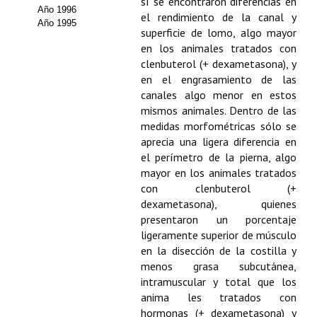
Buscador de Comunicaciones
sí se encontraron diferencias en
Año 1996
el rendimiento de la canal y
Año 1995
CONTACTO
superficie de lomo, algo mayor
en los animales tratados con
clenbuterol (+ dexametasona), y
BUSCADOR
en el engrasamiento de las
canales algo menor en estos
mismos animales. Dentro de las
medidas morfométricas sólo se
aprecia una ligera diferencia en
el perímetro de la pierna, algo
mayor en los animales tratados
con clenbuterol (+
dexametasona), quienes
presentaron un porcentaje
ligeramente superior de músculo
en la disección de la costilla y
menos grasa subcutánea,
intramuscular y total que los
anima les tratados con
hormonas (+ dexametasona) y