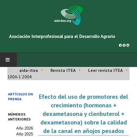
aida-itea
Revista ITEA
Leer revista ITEA
INICIO
100A-1 2004
SOBRE NOSOTROS
ARTÍCULOS EN
Efecto del uso de promotores del
PRENSA
Asociación AIDA
crecimiento (hormonas +
dexametasona y clenbuterol +
NÚMEROS
Cincuentenario AIDA
ANTERIORES
dexametasona) sobre la calidad
Año 2026
Organigrama
de la canal en añojos pesados
Año 2025