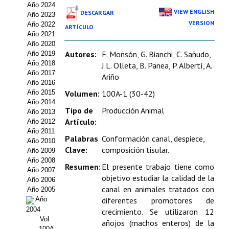
Año 2024
Estatutos
VIEW ENGLISH
DESCARGAR
Año 2023
VERSION
Año 2022
ARTÍCULO
Hacerse socio
Año 2021
Año 2020
Noticias
Autores:
F. Monsón, G. Bianchi, C. Sañudo,
Año 2019
Año 2018
J.L. Olleta, B. Panea, P. Albertí, A.
Galería de Fotos
Año 2017
Ariño
Año 2016
Web AIDA 2.0
Año 2015
Volumen:
100A-1 (30-42)
Año 2014
Tipo de
Producción Animal
Año 2013
REVISTA ITEA
Artículo:
Año 2012
Año 2011
Palabras
Conformación canal, despiece,
Presentación ITEA
Año 2010
Clave:
composición tisular.
Año 2009
Equipo Editorial
Año 2008
Resumen:
El presente trabajo tiene como
Año 2007
objetivo estudiar la calidad de la
Leer revista ITEA
Año 2006
canal en animales tratados con
Año 2005
Año
diferentes promotores de
Directrices para autores/as
2004
crecimiento. Se utilizaron 12
Vol
Políticas Editoriales
añojos (machos enteros) de la
100A-