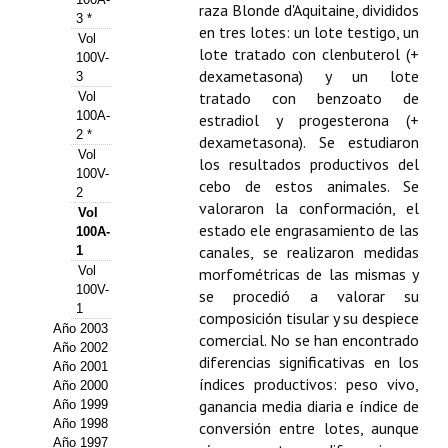
raza Blonde d'Aquitaine, divididos
3 *
Propuesta Volumen Especial
en tres lotes: un lote testigo, un
Vol
lote tratado con clenbuterol (+
100V-
Sello Calidad FECYT
dexametasona) y un lote
3
tratado con benzoato de
Vol
Premio Prensa Agraria
100A-
estradiol y progesterona (+
2 *
dexametasona). Se estudiaron
Buscador de Artículos
Vol
los resultados productivos del
100V-
cebo de estos animales. Se
2
JORNADAS AIDA
valoraron la conformación, el
Vol
estado ele engrasamiento de las
100A-
Presentación Jornadas
canales, se realizaron medidas
1
Vol
morfométricas de las mismas y
Comunicaciones
100V-
se procedió a valorar su
1
composición tisular y su despiece
Jornadas PAM 2026
Año 2003
comercial. No se han encontrado
Año 2002
diferencias significativas en los
Premio Jóvenes Investigadores
Año 2001
índices productivos: peso vivo,
Año 2000
ganancia media diaria e índice de
Año 1999
Buscador de Comunicaciones
Año 1998
conversión entre lotes, aunque
Año 1997