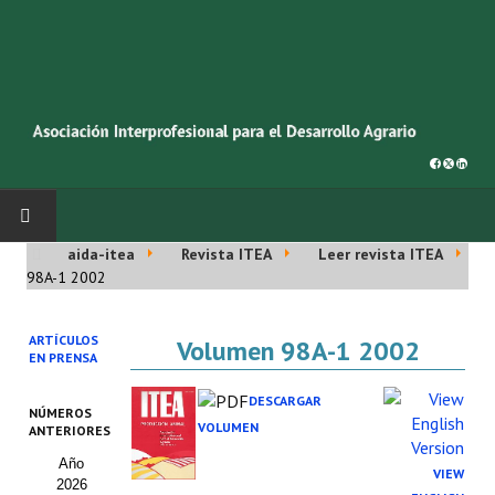
aida-itea
Revista ITEA
Leer revista ITEA
INICIO
98A-1 2002
SOBRE NOSOTROS
ARTÍCULOS
Volumen 98A-1 2002
EN PRENSA
Asociación AIDA
DESCARGAR
NÚMEROS
Cincuentenario AIDA
VOLUMEN
ANTERIORES
Año
Organigrama
VIEW
2026