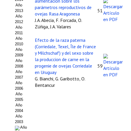
alimentación sobre los
Año
parámetros reproductivos de
Propuesta Volumen Especial
51
2013
ovejas Rasa Aragonesa
Año
J.A. Abecia, F. Forcada, O.
Sello Calidad FECYT
2012
Zúñiga, J.A. Valares
Año
Premio Prensa Agraria
2011
Año
Efecto de la raza paterna
Buscador de Artículos
2010
(Corriedale, Texel, Île de France
Año
y Milchschaf) y del sexo sobre
2009
JORNADAS AIDA
la produccion de carne en la
Año
progenie de ovejas Corriedale
59
2008
Presentación Jornadas
en Uruguay
Año
2007
G. Bianchi, G. Garibotto, O.
Comunicaciones
Año
Bentancur
2006
Año
Jornadas PAM 2026
2005
Año
Premio Jóvenes Investigadores
2004
Año
Buscador de Comunicaciones
2003
Año