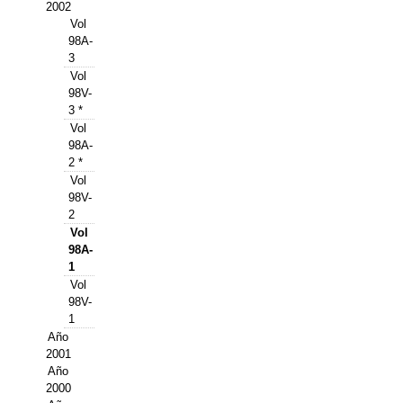
Buscador de Comunicaciones
2002
Vol
CONTACTO
98A-
3
Vol
BUSCADOR
98V-
3 *
Vol
98A-
2 *
Vol
98V-
2
Vol
98A-
1
Vol
98V-
1
Año
2001
Año
2000