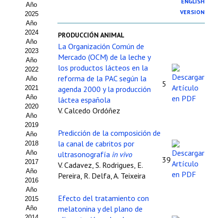
ENGLISH
Año
Estatutos
VERSION
2025
Año
Hacerse socio
2024
PRODUCCIÓN ANIMAL
Año
La Organización Común de
Noticias
2023
Mercado (OCM) de la leche y
Año
Galería de Fotos
los productos lácteos en la
2022
reforma de la PAC según la
Año
5
Web AIDA 2.0
2021
agenda 2000 y la producción
Año
láctea española
2020
REVISTA ITEA
V. Calcedo Ordóñez
Año
2019
Presentación ITEA
Predicción de la composición de
Año
la canal de cabritos por
2018
Equipo Editorial
Año
ultrasonografía
in vivo
39
2017
V. Cadavez, S. Rodrigues, E.
Leer revista ITEA
Año
Pereira, R. Delfa, A. Teixeira
2016
Año
Directrices para autores/as
Efecto del tratamiento con
2015
melatonina y del plano de
Año
Políticas Editoriales
2014