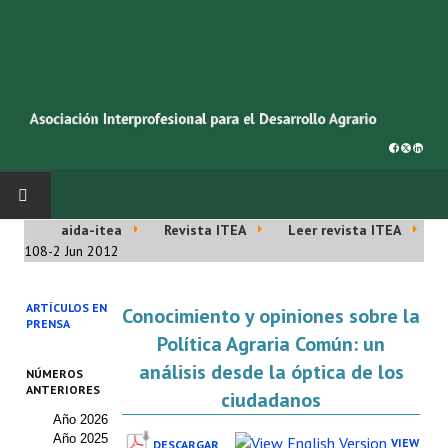
aida-itea
Revista ITEA
Leer revista ITEA
INICIO
108-2 Jun 2012
SOBRE NOSOTROS
ARTÍCULOS EN
Conocimiento y opiniones sobre la
PRENSA
Asociación AIDA
Política Agraria Común: un
análisis desde la óptica de los
NÚMEROS
Cincuentenario AIDA
ANTERIORES
ciudadanos
Año 2026
Organigrama
Año 2025
VIEW
DESCARGAR