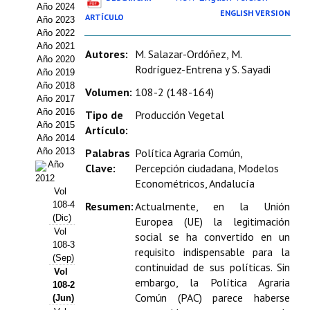
Año 2024
Estatutos
ENGLISH VERSION
ARTÍCULO
Año 2023
Año 2022
Hacerse socio
Año 2021
Autores:
M. Salazar-Ordóñez, M.
Año 2020
Noticias
Rodríguez-Entrena y S. Sayadi
Año 2019
Año 2018
Volumen:
108-2 (148-164)
Galería de Fotos
Año 2017
Año 2016
Tipo de
Producción Vegetal
Web AIDA 2.0
Año 2015
Artículo:
Año 2014
Año 2013
Palabras
Política Agraria Común,
REVISTA ITEA
Año
Clave:
Percepción ciudadana, Modelos
2012
Econométricos, Andalucía
Presentación ITEA
Vol
108-4
Resumen:
Actualmente, en la Unión
Equipo Editorial
(Dic)
Europea (UE) la legitimación
Vol
social se ha convertido en un
Leer revista ITEA
108-3
requisito indispensable para la
(Sep)
continuidad de sus políticas. Sin
Vol
Directrices para autores/as
embargo, la Política Agraria
108-2
Común (PAC) parece haberse
(Jun)
Políticas Editoriales