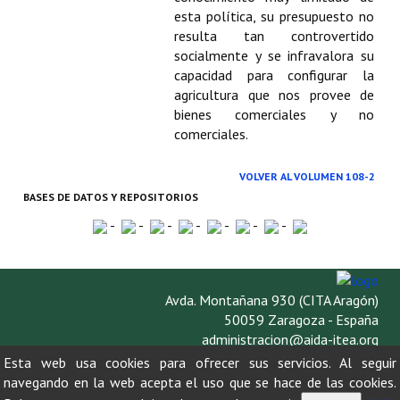
Buscador de Comunicaciones
esta política, su presupuesto no
resulta tan controvertido
CONTACTO
socialmente y se infravalora su
capacidad para configurar la
BUSCADOR
agricultura que nos provee de
bienes comerciales y no
comerciales.
VOLVER AL VOLUMEN 108-2
BASES DE DATOS Y REPOSITORIOS
-
-
-
-
-
-
-
Avda. Montañana 930 (CITA Aragón)
50059 Zaragoza - España
administracion@aida-itea.org
976 716 305
Esta web usa cookies para ofrecer sus servicios. Al seguir
navegando en la web acepta el uso que se hace de las cookies.