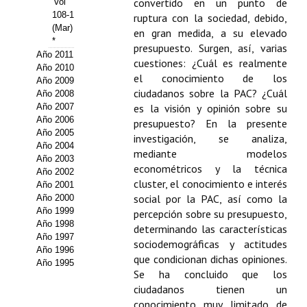
convertido en un punto de
Vol
108-1
ruptura con la sociedad, debido,
Propuesta Volumen Especial
(Mar)
en gran medida, a su elevado
*
Sello Calidad FECYT
presupuesto. Surgen, así, varias
Año 2011
cuestiones: ¿Cuál es realmente
Año 2010
Premio Prensa Agraria
el conocimiento de los
Año 2009
ciudadanos sobre la PAC? ¿Cuál
Año 2008
Buscador de Artículos
Año 2007
es la visión y opinión sobre su
Año 2006
presupuesto? En la presente
Año 2005
JORNADAS AIDA
investigación, se analiza,
Año 2004
mediante modelos
Año 2003
Presentación Jornadas
econométricos y la técnica
Año 2002
cluster, el conocimiento e interés
Año 2001
Comunicaciones
social por la PAC, así como la
Año 2000
Año 1999
percepción sobre su presupuesto,
Jornadas PAM 2026
Año 1998
determinando las características
Año 1997
sociodemográficas y actitudes
Año 1996
Premio Jóvenes Investigadores
que condicionan dichas opiniones.
Año 1995
Se ha concluido que los
Buscador de Comunicaciones
ciudadanos tienen un
conocimiento muy limitado de