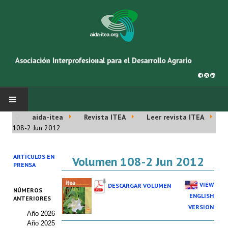
aida-itea
Revista ITEA
Leer revista ITEA
INICIO
108-2 Jun 2012
SOBRE NOSOTROS
ARTÍCULOS EN
Volumen 108-2 Jun 2012
PRENSA
Asociación AIDA
VIEW
DESCARGAR VOLUMEN
NÚMEROS
Cincuentenario AIDA
ENGLISH
ANTERIORES
VERSION
Año 2026
Organigrama
Año 2025