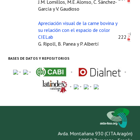
Buscador de Comunicaciones
J.M. Lomillos, M.E. Alonso, C. Sánchez-
García y V. Gaudioso
CONTACTO
Apreciación visual de la carne bovina y
BUSCADOR
su relación con el espacio de color
CIELab
222
G. Ripoll, B. Panea y P. Albertí
BASES DE DATOS Y REPOSITORIOS
-
-
-
-
-
-
-
Avda. Montañana 930 (CITA Aragón)