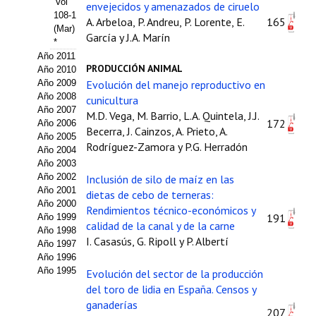
Vol
envejecidos y amenazados de ciruelo
108-1
Propuesta Volumen Especial
A. Arbeloa, P. Andreu, P. Lorente, E.
165
(Mar)
García y J.A. Marín
*
Sello Calidad FECYT
Año 2011
PRODUCCIÓN ANIMAL
Año 2010
Premio Prensa Agraria
Año 2009
Evolución del manejo reproductivo en
Año 2008
cunicultura
Buscador de Artículos
Año 2007
M.D. Vega, M. Barrio, L.A. Quintela, J.J.
172
Año 2006
Becerra, J. Cainzos, A. Prieto, A.
Año 2005
JORNADAS AIDA
Rodríguez-Zamora y P.G. Herradón
Año 2004
Año 2003
Presentación Jornadas
Año 2002
Inclusión de silo de maíz en las
Año 2001
dietas de cebo de terneras:
Comunicaciones
Año 2000
Rendimientos técnico-económicos y
191
Año 1999
calidad de la canal y de la carne
Jornadas PAM 2026
Año 1998
I. Casasús, G. Ripoll y P. Albertí
Año 1997
Año 1996
Premio Jóvenes Investigadores
Año 1995
Evolución del sector de la producción
Buscador de Comunicaciones
del toro de lidia en España. Censos y
ganaderías
207