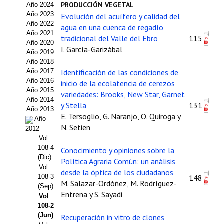
PRODUCCIÓN VEGETAL
Año 2024
Estatutos
Año 2023
Evolución del acuífero y calidad del
Año 2022
agua en una cuenca de regadío
Hacerse socio
Año 2021
tradicional del Valle del Ebro
115
Año 2020
Noticias
I. García-Garizábal
Año 2019
Año 2018
Galería de Fotos
Año 2017
Identificación de las condiciones de
Año 2016
inicio de la ecolatencia de cerezos
Web AIDA 2.0
Año 2015
variedades: Brooks, New Star, Garnet
Año 2014
y Stella
131
Año 2013
REVISTA ITEA
E. Tersoglio, G. Naranjo, O. Quiroga y
Año
N. Setien
2012
Presentación ITEA
Vol
108-4
Conocimiento y opiniones sobre la
Equipo Editorial
(Dic)
Política Agraria Común: un análisis
Vol
desde la óptica de los ciudadanos
Leer revista ITEA
108-3
148
M. Salazar-Ordóñez, M. Rodríguez-
(Sep)
Entrena y S. Sayadi
Vol
Directrices para autores/as
108-2
(Jun)
Recuperación in vitro de clones
Políticas Editoriales