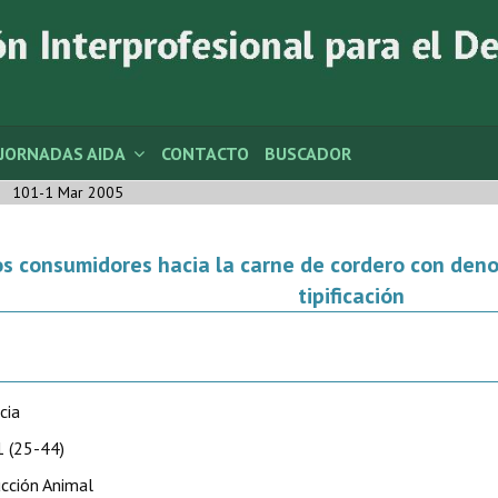
JORNADAS AIDA
CONTACTO
BUSCADOR
101-1 Mar 2005
os consumidores hacia la carne de cordero con den
tipificación
cia
 (25-44)
cción Animal