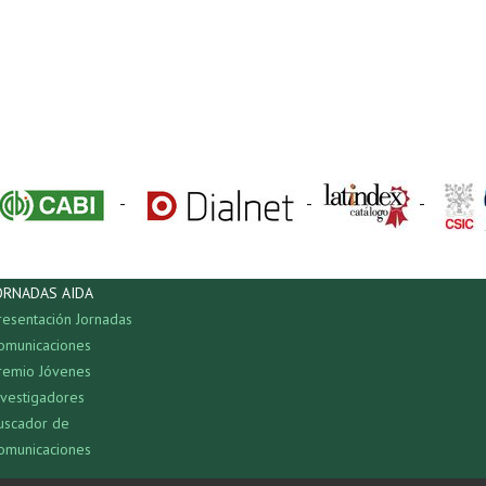
-
-
-
ORNADAS AIDA
resentación Jornadas
omunicaciones
remio Jóvenes
nvestigadores
uscador de
omunicaciones