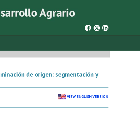
ominación de origen: segmentación y
VIEW ENGLISH VERSION