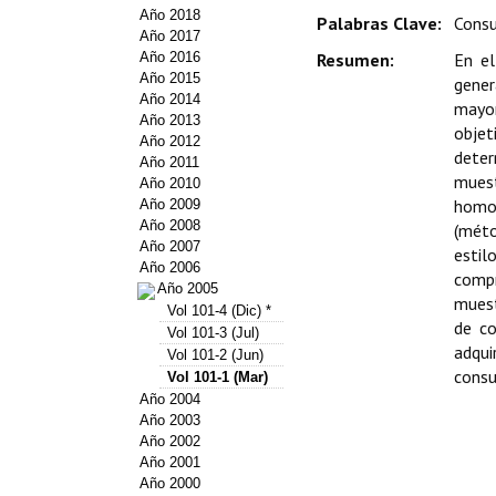
Año 2018
Palabras Clave:
Consu
Año 2017
Año 2016
Resumen:
En el
Año 2015
gener
Año 2014
mayor
Año 2013
objet
Año 2012
deter
Año 2011
mues
Año 2010
homog
Año 2009
Año 2008
(méto
Año 2007
estil
Año 2006
compr
Año 2005
muest
Vol 101-4 (Dic) *
de co
Vol 101-3 (Jul)
adqui
Vol 101-2 (Jun)
consu
Vol 101-1 (Mar)
Año 2004
Año 2003
Año 2002
Año 2001
Año 2000