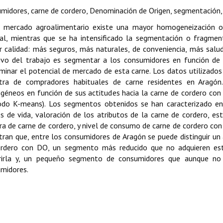
midores, carne de cordero, Denominación de Origen, segmentación,
 mercado agroalimentario existe una mayor homogeneización o
al, mientras que se ha intensificado la segmentación o fragme
 calidad: más seguros, más naturales, de conveniencia, más saluda
ivo del trabajo es segmentar a los consumidores en función de 
minar el potencial de mercado de esta carne. Los datos utilizados 
tra de compradores habituales de carne residentes en Aragón
éneos en función de sus actitudes hacia la carne de cordero con D
do K-means). Los segmentos obtenidos se han caracterizado en f
os de vida, valoración de los atributos de la carne de cordero, es
a de carne de cordero, y nivel de consumo de carne de cordero con
ran que, entre los consumidores de Aragón se puede distinguir 
rdero con DO, un segmento más reducido que no adquieren est
rirla y, un pequeño segmento de consumidores que aunque no 
midores.