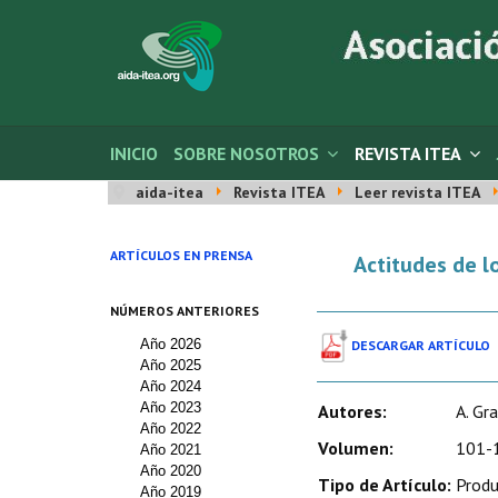
INICIO
SOBRE NOSOTROS
REVISTA ITEA
aida-itea
Revista ITEA
Leer revista ITEA
ARTÍCULOS EN PRENSA
Actitudes de l
NÚMEROS ANTERIORES
Año 2026
DESCARGAR ARTÍCULO
Año 2025
Año 2024
Año 2023
Autores:
A. Gra
Año 2022
Volumen:
101-1
Año 2021
Año 2020
Tipo de Artículo:
Produ
Año 2019