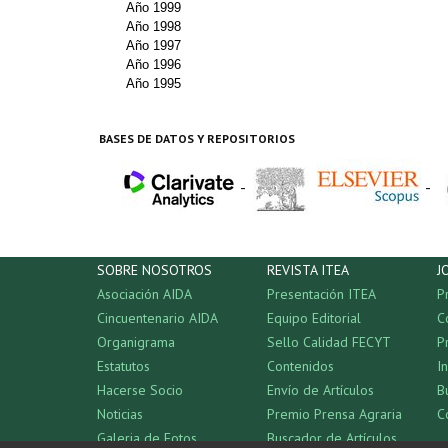
Año 1999
Año 1998
Año 1997
Año 1996
Año 1995
BASES DE DATOS Y REPOSITORIOS
-
-
SOBRE NOSOTROS
REVISTA ITEA
J
Asociación AIDA
Presentación ITEA
P
Cincuentenario AIDA
Equipo Editorial
C
Organigrama
Sello Calidad FECYT
P
Estatutos
Contenidos
I
Hacerse Socio
Envío de Artículos
B
Noticias
Premio Prensa Agraria
C
Galeria de Fotos
Buscador de Artículos