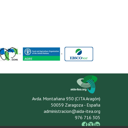
-
-
Avda. Montañana 930 (CITA Aragón)
50059 Zaragoza - España
administracion@aida-itea.org
976 716 305