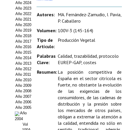
Año 2024
Estatutos
Año 2023
Año 2022
Autores:
MA. Fernández-Zamudio, I. Pavia,
Hacerse socio
Año 2021
P. Caballero
Año 2020
Noticias
Volumen:
100V-3 (145-164)
Año 2019
Año 2018
Tipo de
Producción Vegetal
Galería de Fotos
Año 2017
Artículo:
Año 2016
Web AIDA 2.0
Año 2015
Palabras
Calidad, trazabilidad, protocolo
Año 2014
Clave:
EUREP-GAP, costes
Año 2013
REVISTA ITEA
Año 2012
Resumen:
La posición competitiva de
Año 2011
España en el sector citrícola es
Presentación ITEA
Año 2010
fuerte, no obstante la evolución
Año 2009
Equipo Editorial
de las exigencias de los
Año 2008
Año 2007
consumidores, de las cadenas de
Leer revista ITEA
Año 2006
distribución y la presión sobre
Año 2005
los mercados de otros países,
Año
Directrices para autores/as
obligan a extremar la atención a
2004
la calidad, entendida no sólo en
Vol
Políticas Editoriales
sentido tradicional, además,
100A-