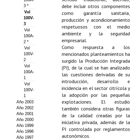
debe incluir otros componentes
3 *
Propuesta Volumen Especial
Vol
como garantía sanitaria,
100V-
producción y acondicionamiento
Sello Calidad FECYT
3
respetuosos con el medio
Vol
ambiente y la seguridad
Premio Prensa Agraria
100A-
empresarial.
2 *
Buscador de Artículos
Como respuesta a los
Vol
mencionados planteamientos ha
100V-
2
JORNADAS AIDA
surgido la Producción Integrada
Vol
(PI), de la cual se han analizado
100A-
las cuestiones derivadas de su
Presentación Jornadas
1
introducción, desarrollo e
Vol
incidencia en el sector citrícola y
Comunicaciones
100V-
la adopción por las pequeñas
1
Jornadas PAM 2026
explotaciones. El estudio
Año 2003
Año 2002
también considera otras figuras
Premio Jóvenes Investigadores
Año 2001
de la calidad creadas por la
Año 2000
iniciativa privada, además de la
Año 1999
Buscador de Comunicaciones
PI controlada por reglamentos
Año 1998
autonómicos.
Año 1997