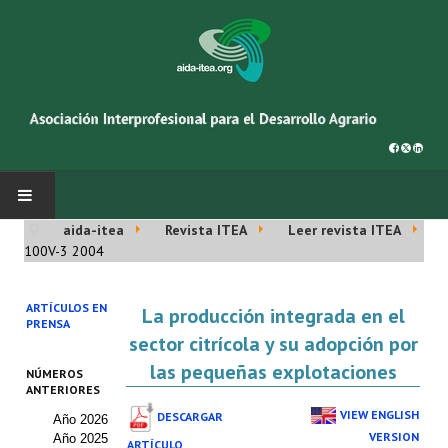
aida-itea
Revista ITEA
Leer revista ITEA
INICIO
100V-3 2004
SOBRE NOSOTROS
ARTÍCULOS EN
La producción integrada en el
PRENSA
Asociación AIDA
sector citrícola y su adopción por
las pequeñas explotaciones
NÚMEROS
Cincuentenario AIDA
ANTERIORES
VIEW ENGLISH
DESCARGAR
Año 2026
Organigrama
VERSION
Año 2025
ARTÍCULO