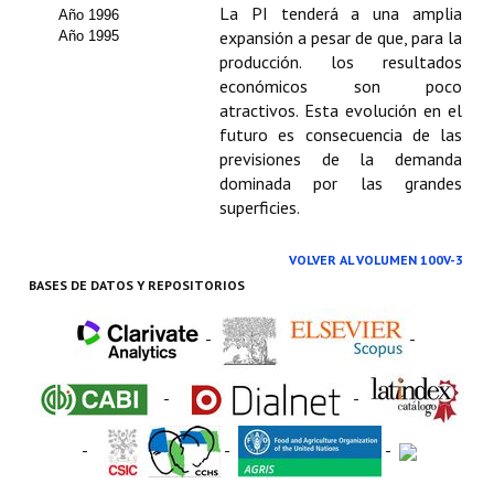
Buscador de Comunicaciones
La PI tenderá a una amplia
Año 1996
expansión a pesar de que, para la
Año 1995
CONTACTO
producción. los resultados
económicos son poco
BUSCADOR
atractivos. Esta evolución en el
futuro es consecuencia de las
previsiones de la demanda
dominada por las grandes
superficies.
VOLVER AL VOLUMEN 100V-3
BASES DE DATOS Y REPOSITORIOS
-
-
-
-
-
-
-