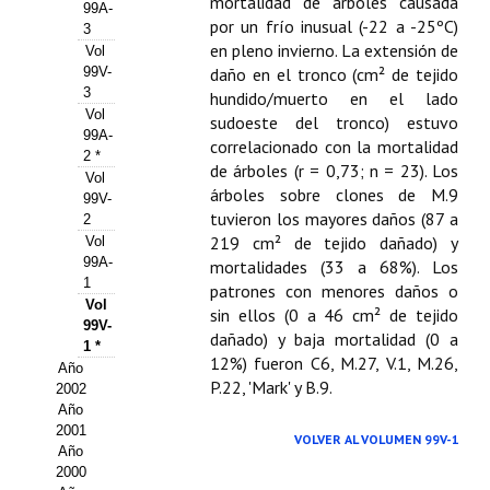
Buscador de Comunicaciones
mortalidad de árboles causada
99A-
por un frío inusual (-22 a -25ºC)
3
CONTACTO
en pleno invierno. La extensión de
Vol
99V-
daño en el tronco (cm² de tejido
3
hundido/muerto en el lado
BUSCADOR
Vol
sudoeste del tronco) estuvo
99A-
correlacionado con la mortalidad
2 *
de árboles (r = 0,73; n = 23). Los
Vol
árboles sobre clones de M.9
99V-
tuvieron los mayores daños (87 a
2
219 cm² de tejido dañado) y
Vol
99A-
mortalidades (33 a 68%). Los
1
patrones con menores daños o
Vol
sin ellos (0 a 46 cm² de tejido
99V-
dañado) y baja mortalidad (0 a
1 *
12%) fueron C6, M.27, V.1, M.26,
Año
P.22, 'Mark' y B.9.
2002
Año
2001
VOLVER AL VOLUMEN 99V-1
Año
2000