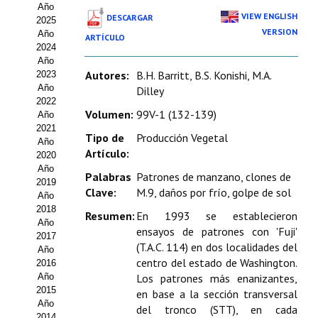
Año
Estatutos
VIEW ENGLISH
DESCARGAR
2025
VERSION
Año
ARTÍCULO
Hacerse socio
2024
Año
Noticias
Autores:
B.H. Barritt, B.S. Konishi, M.A.
2023
Año
Dilley
Galería de Fotos
2022
Volumen:
99V-1 (132-139)
Año
Web AIDA 2.0
2021
Tipo de
Producción Vegetal
Año
Artículo:
2020
REVISTA ITEA
Año
Palabras
Patrones de manzano, clones de
2019
Clave:
M.9, daños por frío, golpe de sol
Presentación ITEA
Año
2018
Resumen:
En 1993 se establecieron
Equipo Editorial
Año
ensayos de patrones con 'Fuji'
2017
(T.A.C. 114) en dos localidades del
Leer revista ITEA
Año
centro del estado de Washington.
2016
Año
Los patrones más enanizantes,
Directrices para autores/as
2015
en base a la sección transversal
Año
Políticas Editoriales
del tronco (STT), en cada
2014