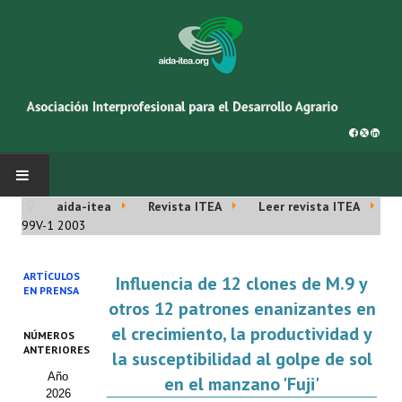
aida-itea
Revista ITEA
Leer revista ITEA
INICIO
99V-1 2003
SOBRE NOSOTROS
ARTÍCULOS
Influencia de 12 clones de M.9 y
EN PRENSA
Asociación AIDA
otros 12 patrones enanizantes en
el crecimiento, la productividad y
NÚMEROS
Cincuentenario AIDA
ANTERIORES
la susceptibilidad al golpe de sol
Año
Organigrama
en el manzano 'Fuji'
2026