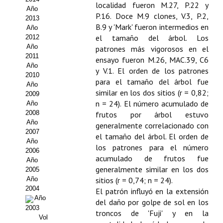
localidad fueron M.27, P.22 y
Año
Propuesta Volumen Especial
P.16. Doce M.9 clones, V.3, P.2,
2013
B.9 y 'Mark' fueron intermedios en
Año
Sello Calidad FECYT
el tamaño del árbol. Los
2012
Año
patrones más vigorosos en el
Premio Prensa Agraria
2011
ensayo fueron M.26, MAC.39, C6
Año
y V.1. El orden de los patrones
Buscador de Artículos
2010
para el tamaño del árbol fue
Año
similar en los dos sitios (r = 0,82;
2009
JORNADAS AIDA
n = 24). El número acumulado de
Año
2008
frutos por árbol estuvo
Presentación Jornadas
Año
generalmente correlacionado con
2007
el tamaño del árbol. El orden de
Comunicaciones
Año
los patrones para el número
2006
acumulado de frutos fue
Año
Jornadas PAM 2026
generalmente similar en los dos
2005
Año
sitios (r = 0,74; n = 24).
Premio Jóvenes Investigadores
2004
El patrón influyó en la extensión
Año
del daño por golpe de sol en los
Buscador de Comunicaciones
2003
troncos de 'Fuji' y en la
Vol