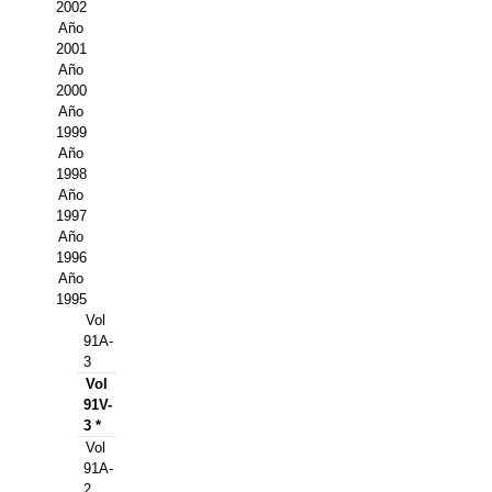
Buscador de Comunicaciones
2002
Año
CONTACTO
2001
Año
2000
BUSCADOR
Año
1999
Año
1998
Año
1997
Año
1996
Año
1995
Vol
91A-
3
Vol
91V-
3 *
Vol
91A-
2