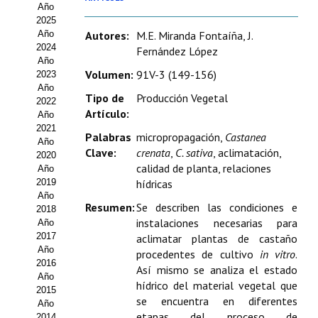
Año
Estatutos
2025
Año
Autores:
M.E. Miranda Fontaíña, J.
Hacerse socio
2024
Fernández López
Año
Noticias
Volumen:
91V-3 (149-156)
2023
Año
Tipo de
Producción Vegetal
Galería de Fotos
2022
Artículo:
Año
Web AIDA 2.0
2021
Palabras
micropropagación,
Castanea
Año
Clave:
crenata
,
C. sativa
, aclimatación,
2020
REVISTA ITEA
calidad de planta, relaciones
Año
2019
hídricas
Presentación ITEA
Año
Resumen:
Se describen las condiciones e
2018
Equipo Editorial
instalaciones necesarias para
Año
2017
aclimatar plantas de castaño
Leer revista ITEA
Año
procedentes de cultivo
in vitro
.
2016
Así mismo se analiza el estado
Año
Directrices para autores/as
hídrico del material vegetal que
2015
se encuentra en diferentes
Año
Políticas Editoriales
etapas del proceso de
2014