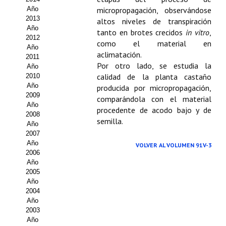
Año
micropropagación, observándose
Propuesta Volumen Especial
2013
altos niveles de transpiración
Año
tanto en brotes crecidos
in vitro
,
Sello Calidad FECYT
2012
como el material en
Año
aclimatación.
Premio Prensa Agraria
2011
Por otro lado, se estudia la
Año
Buscador de Artículos
calidad de la planta castaño
2010
Año
producida por micropropagación,
2009
JORNADAS AIDA
comparándola con el material
Año
procedente de acodo bajo y de
2008
semilla.
Presentación Jornadas
Año
2007
Comunicaciones
Año
VOLVER AL VOLUMEN 91V-3
2006
Año
Jornadas PAM 2026
2005
Año
Premio Jóvenes Investigadores
2004
Año
Buscador de Comunicaciones
2003
Año