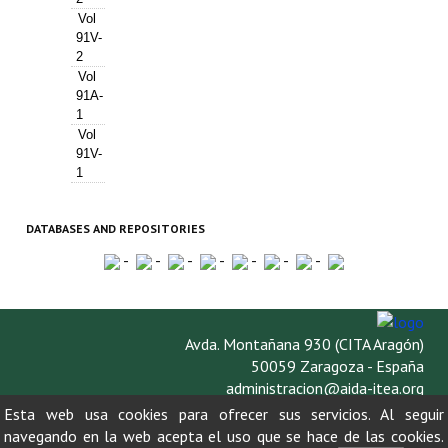
Vol
91V-
2
Vol
91A-
1
Vol
91V-
1
DATABASES AND REPOSITORIES
-
-
-
-
-
-
-
Avda. Montañana 930 (CITA Aragón)
50059 Zaragoza - España
administracion@aida-itea.org
976 716 305
Esta web usa cookies para ofrecer sus servicios. Al seguir
navegando en la web acepta el uso que se hace de las cookies.