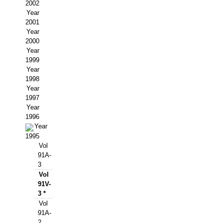
Buscador de Comunicaciones
2002
Year
CONTACTO
2001
Year
2000
BUSCADOR
Year
1999
Year
1998
Year
1997
Year
1996
Year
1995
Vol
91A-
3
Vol
91V-
3 *
Vol
91A-
2