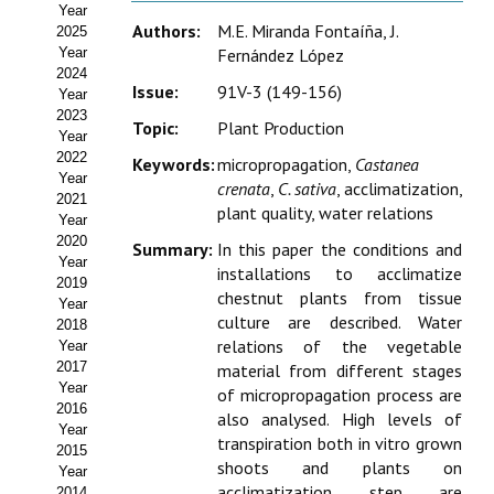
Year
Estatutos
Authors:
M.E. Miranda Fontaíña, J.
2025
Year
Fernández López
Hacerse socio
2024
Issue:
91V-3 (149-156)
Year
Noticias
2023
Topic:
Plant Production
Year
Galería de Fotos
2022
Keywords:
micropropagation,
Castanea
Year
crenata
,
C. sativa
, acclimatization,
Web AIDA 2.0
2021
plant quality, water relations
Year
2020
REVISTA ITEA
Summary:
In this paper the conditions and
Year
installations to acclimatize
2019
chestnut plants from tissue
Presentación ITEA
Year
culture are described. Water
2018
Equipo Editorial
relations of the vegetable
Year
2017
material from different stages
Leer revista ITEA
Year
of micropropagation process are
2016
also analysed. High levels of
Year
Directrices para autores/as
transpiration both in vitro grown
2015
shoots and plants on
Year
Políticas Editoriales
acclimatization step are
2014