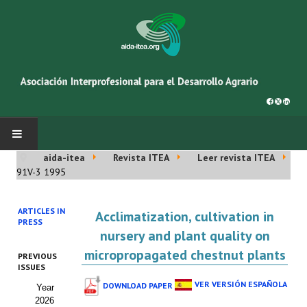
aida-itea
Revista ITEA
Leer revista ITEA
INICIO
91V-3 1995
SOBRE NOSOTROS
ARTICLES IN
Acclimatization, cultivation in
PRESS
Asociación AIDA
nursery and plant quality on
micropropagated chestnut plants
PREVIOUS
Cincuentenario AIDA
ISSUES
VER VERSIÓN ESPAÑOLA
DOWNLOAD PAPER
Year
Organigrama
2026