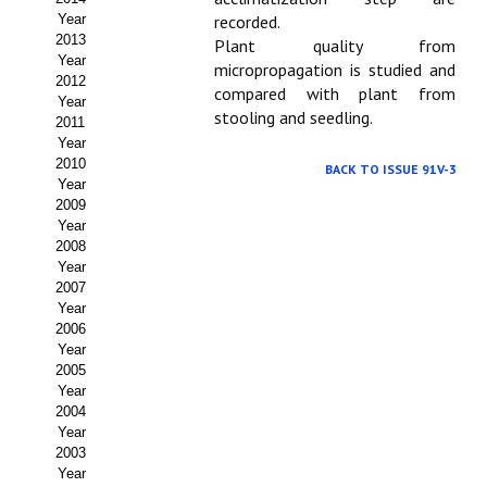
Year
recorded.
Propuesta Volumen Especial
2013
Plant quality from
Year
micropropagation is studied and
Sello Calidad FECYT
2012
compared with plant from
Year
stooling and seedling.
Premio Prensa Agraria
2011
Year
Buscador de Artículos
2010
BACK TO ISSUE 91V-3
Year
2009
JORNADAS AIDA
Year
2008
Presentación Jornadas
Year
2007
Comunicaciones
Year
2006
Year
Jornadas PAM 2026
2005
Year
Premio Jóvenes Investigadores
2004
Year
Buscador de Comunicaciones
2003
Year