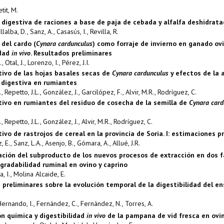
etit, M.
n digestiva de raciones a base de paja de cebada y alfalfa deshidrata
illalba, D., Sanz, A., Casasús, I., Revilla, R.
 del cardo (
Cynara cardunculus
) como forraje de invierno en ganado ov
idad
in vivo
. Resultados preliminares
 Otal, J., Lorenzo, I., Pérez, J.I.
itivo de las hojas basales secas de
Cynara cardunculus
y efectos de la 
n digestiva en rumiantes
., Repetto, J.L., González, J., Garcilópez, F., Alvir, M.R., Rodríguez, C.
itivo en rumiantes del residuo de cosecha de la semilla de
Cynara card
., Repetto, J.L., González, J., Alvir, M.R., Rodríguez, C.
tivo de rastrojos de cereal en la provincia de Soria. I: estimaciones p
nz, E., Sanz, L.A., Asenjo, B., Gómara, A., Allué, J.R.
ación del subproducto de los nuevos procesos de extracción en dos fa
gradabilidad ruminal en ovino y caprino
, I., Molina Alcaide, E.
 preliminares sobre la evolución temporal de la digestibilidad del e
Hernando, I., Fernández, C., Fernández, N., Torres, A.
n química y digestibilidad
in vivo
de la pampana de vid fresca en ovin