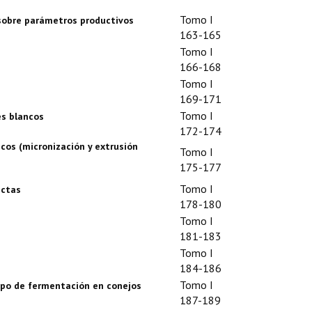
Tomo I
a sobre parámetros productivos
163-165
Tomo I
166-168
Tomo I
169-171
Tomo I
es blancos
172-174
cos (micronización y extrusión
Tomo I
175-177
Tomo I
ectas
178-180
Tomo I
181-183
Tomo I
184-186
Tomo I
empo de fermentación en conejos
187-189