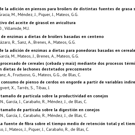
 de la adición en piensos para broilers de distintas fuentes de gras
Gracia, M., Méndez, J., Piquer, J., Mateos, G.G.
tivo del aceite de girasol en avicultura
., Villamide, M.J.
n de enzimas a dietas de broilers basadas en centeno
Lázaro, R., Sanz, A., Brenes, A., Mateos, G.G.
 de la adición de enzimas a dietas para ponedoras basadas en cereal
García, M., Mateos, J., Brenes, A., Mateos, G.G.
 procesado de cereales (cebada y maíz) mediante dos procesos térmi
n dietas de lechones destetados precozmente
anz, A., Fructuoso, G., Mateos, G.G., de Blas, C.
 consumo de pienso de cerdos en engorde a partir de variables indir
igvert, X., Tarrés, S., Tibau, J.
 tamaño de partícula sobre la productividad en conejos
., García, J., Carabaño, R., Méndez, J., de Blas, C.
 tamaño de partícula sobre la digestión en conejos
., García, J., Carabaño, R., Méndez, J., de Blas, C.
la fuente de fibra sobre el tiempo medio de retención total y el ti
, J., Mateos, J., Piquer, J., Carabaño, R., de Blas, C.