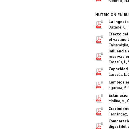
Romero, M.J.
NUTRICIÓN EN R
La ingesta
Buxadé, C., 
Efecto del
el vacuno 
Calsamiglia, 
Influencia
reservas e
Casasús, I., 
Capacidad 
Casasús, I., 
Cambios en
Eguinoa, P., 
Estimación
Molina, A., G
Crecimiento
Fernández, C.
Comparació
digestibil