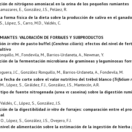
ión de nitrógeno amoniacal en la orina de los pequeños rumiantes
lamazares, E., González, J.S., Peláez, R.
la forma física de la dieta sobre la producción de saliva en el ganado
S., López, S., Carro, M.D., Valdés, C.
MIANTES: VALORACIÓN DE FORRAJES Y SUBPRODUCTOS
ción
in vitro
de pasto buffel (
Cenchrus ciliaris
): efectos del nivel de fer
ultivo
nquillo, M., Fondevila, M., Barrios‑Urdaneta, A., Newman, Y.
ión de la fermentación microbiana de gramíneas y leguminosas forr
uera, J.C., González Ronquillo, M., Barrios‑Urdaneta, A., Fondevila, M.
a fecha de corte sobre el valor nutritivo del trébol blanco (
Trifolium 
M., López, S., Giráldez, F.J., González, J.S., Mantecón, A.R.
 tipo de fuente nitrogenada (urea
vs
caseína) sobre la digestión rum
 Valdés, C., López, S., González, J.S.
ión de la digestibilidad
in vitro
de forrajes: comparación entre el pr
al
O., López, S., González, J.S., Ovejero, F.J.
 nivel de alimentación sobre la estimación de la ingestión de hierba 