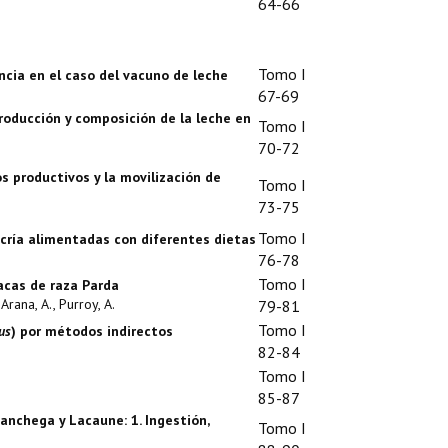
64-66
Tomo I
ncia en el caso del vacuno de leche
67-69
producción y composición de la leche en
Tomo I
70-72
s productivos y la movilización de
Tomo I
73-75
Tomo I
 cría alimentadas con diferentes dietas
76-78
Tomo I
acas de raza Parda
 Arana, A., Purroy, A.
79-81
Tomo I
us
) por métodos indirectos
82-84
Tomo I
85-87
anchega y Lacaune: 1. Ingestión,
Tomo I