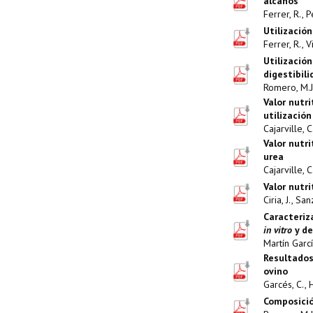
alcanos
Ferrer, R., P
Utilizació
Ferrer, R., V
Utilización
digestibil
Romero, M.J.,
Valor nutr
utilizació
Cajarville, C
Valor nutr
urea
Cajarville, C
Valor nutri
Ciria, J., Sa
Caracteriz
in vitro
y de
Martín García
Resultados
ovino
Garcés, C., 
Composició