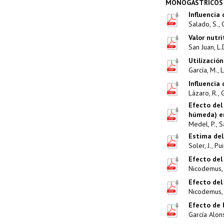
MONOGÁSTRICOS
Influencia
Salado, S., 
Valor nutri
San Juan, L.D
Utilizació
García, M., 
Influencia
Lázaro, R., 
Efecto del
húmeda) e
Medel, P., S
Estima del
Soler, J., Pu
Efecto del
Nicodemus, N
Efecto del
Nicodemus, N
Efecto de 
García Alonso