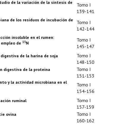
tudio de la variación de la síntesis de
Tomo I
139-141
biana de los residuos de incubación de
Tomo I
142-144
acción insoluble en el rumen:
Tomo I
15
l empleo de
N
145-147
Tomo I
 digestiva de la harina de soja
148-150
Tomo I
ón digestiva de la proteína
151-153
nto y la actividad microbiana en el
Tomo I
154-156
Tomo I
ación ruminal
157-159
Tomo I
cie ovina
160-162