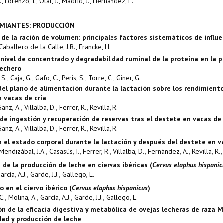
, Lorenzo, I., Otal, J., Madrid, J., Hernández, F.
UMIANTES: PRODUCCIÓN
 de la ración de volumen: principales factores sistemáticos de influe
Caballero de la Calle, J.R., Francke, H.
 nivel de concentrado y degradabilidad ruminal de la proteína en la 
lechero
S., Caja, G., Gafo, C., Peris, S., Torre, C., Giner, G.
 del plano de alimentación durante la lactación sobre los rendimiento
n vacas de cría
Sanz, A., Villalba, D., Ferrer, R., Revilla, R.
de ingestión y recuperación de reservas tras el destete en vacas de
Sanz, A., Villalba, D., Ferrer, R., Revilla, R.
 el estado corporal durante la lactación y después del destete en v
Mendizábal, J.A., Casasús, I., Ferrer, R., Villalba, D., Fernández, A., Revilla, R.,
 de la producción de leche en ciervas ibéricas (
Cervus elaphus hispanic
arcía, A.J., Garde, J.J., Gallego, L.
 en el ciervo ibérico (
Cervus elaphus hispanicus
)
, Molina, A., García, A.J., Garde, J.J., Gallego, L.
n de la eficacia digestiva y metabólica de ovejas lecheras de raza M
idad y producción de leche