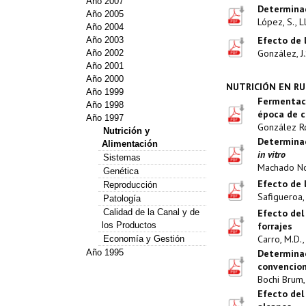
Año 2007
Determinac
Año 2005
López, S., L
Año 2004
Efecto de 
Año 2003
González, J.
Año 2002
Año 2001
Año 2000
NUTRICIÓN EN RU
Año 1999
Fermenta
Año 1998
época de c
Año 1997
González Ro
Nutrición y
Determinac
Alimentación
in vitro
Sistemas
Machado Nog
Genética
Efecto de l
Reproducción
Safigueroa, 
Patología
Calidad de la Canal y de
Efecto del
los Productos
forrajes
Carro, M.D.,
Economía y Gestión
Año 1995
Determinac
convencion
Bochi Brum, 
Efecto del