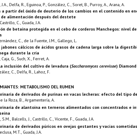
.A., Delfa, R., Eguinoa, P., González, C., Soret, B., Purroy, A., Arana, A.
 a partir del óxido de deuterio de los cambios en el contenido en e
 de alimentación después del destete
astrillo, C., Guada, J.A.
ión de betaína protegida en el cebo de corderos Manchegos: nivel d
s
ernández, C., de la Fuente, J.M., Gallego, L.
 jabones cálcicos de ácidos grasos de cadena larga sobre la digestib
ega durante la cría
 Caja, G., Such, X., Ferret, A.
a inclusión del cultivo de levadura (
Saccharomyces cerevisae
) Diamond 
zález, C., Delfa, R., Lahoz, F.
UMIANTES: METABOLISMO DEL RUMEN
urinaria de derivados de purinas en vacas lecheras: efecto del tipo d
de la Roza, B., Argamentería, A.
urinaria de alantoína en terneros alimentados con concentrados e in
seína
S.M., Balcells, J., Castrillo, C., Vicente, F., Guada, J.A.
urinaria de derivados púricos en ovejas gestantes y vacías sometida
Reclusa, M.T., Guada, J.A.