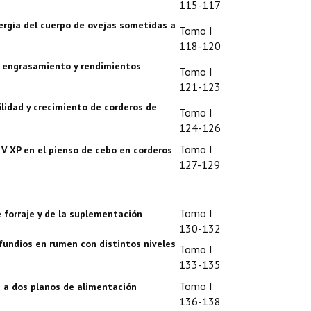
115-117
nergía del cuerpo de ovejas sometidas a
Tomo I
118-120
e engrasamiento y rendimientos
Tomo I
121-123
ilidad y crecimiento de corderos de
Tomo I
124-126
Tomo I
V XP en el pienso de cebo en corderos
127-129
Tomo I
e forraje y de la suplementación
130-132
fundios en rumen con distintos niveles
Tomo I
133-135
Tomo I
s a dos planos de alimentación
136-138