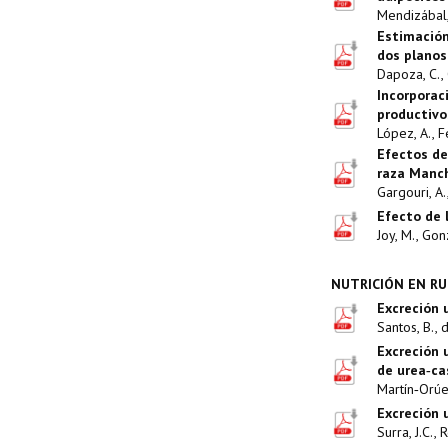
Mendizábal, J
Estimación
dos planos
Dapoza, C., C
Incorporac
productivo
López, A., F
Efectos de
raza Manch
Gargouri, A.,
Efecto de l
Joy, M., Gon
NUTRICIÓN EN R
Excreción 
Santos, B., 
Excreción 
de urea‑ca
Martín‑Orúe, 
Excreción 
Surra, J.C., 