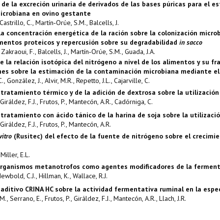
 de la excreción urinaria de derivados de las bases púricas para el es
icrobiana en ovino gestante
astrillo, C., Martín‑Orúe, S.M., Balcells, J.
la concentración energética de la ración sobre la colonización micro
mentos proteicos y repercusión sobre su degradabilidad
in sacco
, Zakraoui, F., Balcells, J., Martín‑Orúe, S.M., Guada, J.A.
e la relación isotópica del nitrógeno a nivel de los alimentos y su fr
nes sobre la estimación de la contaminación microbiana mediante e
, González, J., Alvir, M.R., Repetto, J.L., Cajarville, C.
 tratamiento térmico y de la adición de dextrosa sobre la utilización
Giráldez, F.J., Frutos, P., Mantecón, A.R., Cadórniga, C.
 tratamiento con ácido tánico de la harina de soja sobre la utilizaci
Giráldez, F.J., Frutos, P., Mantecón, A.R.
vitro
(Rusitec) del efecto de la fuente de nitrógeno sobre el crecimie
Miller, E.L.
rganismos metanotrofos como agentes modificadores de la ferment
Newbold, C.J., Hillman, K., Wallace, R.J.
 aditivo CRINA HC sobre la actividad fermentativa ruminal en la espe
, Serrano, E., Frutos, P., Giráldez, F.J., Mantecón, A.R., Llach, J.R.