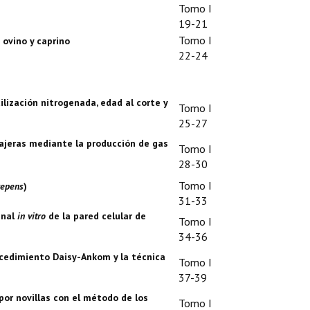
Tomo I
19-21
Tomo I
 ovino y caprino
22-24
tilización nitrogenada, edad al corte y
Tomo I
25-27
ajeras mediante la producción de gas
Tomo I
28-30
Tomo I
repens
)
31-33
inal
in vitro
de la pared celular de
Tomo I
34-36
ocedimiento Daisy-Ankom y la técnica
Tomo I
37-39
por novillas con el método de los
Tomo I