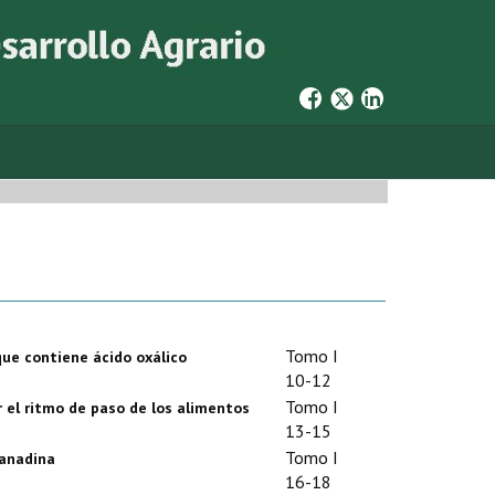
Tomo I
que contiene ácido oxálico
10-12
Tomo I
 el ritmo de paso de los alimentos
13-15
Tomo I
ranadina
16-18