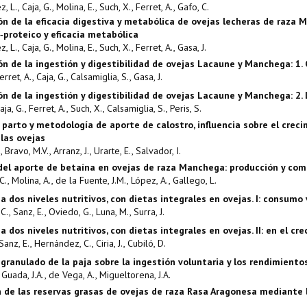
L., Caja, G., Molina, E., Such, X., Ferret, A., Gafo, C.
n de la eficacia digestiva y metabólica de ovejas lecheras de raza 
‑proteico y eficacia metabólica
L., Caja, G., Molina, E., Such, X., Ferret, A., Gasa, J.
n de la ingestión y digestibilidad de ovejas Lacaune y Manchega: 1.
erret, A., Caja, G., Calsamiglia, S., Gasa, J.
n de la ingestión y digestibilidad de ovejas Lacaune y Manchega: 2.
aja, G., Ferret, A., Such, X., Calsamiglia, S., Peris, S.
 parto y metodología de aporte de calostro, influencia sobre el creci
 las ovejas
 Bravo, M.V., Arranz, J., Urarte, E., Salvador, I.
 del aporte de betaína en ovejas de raza Manchega: producción y com
., Molina, A., de la Fuente, J.M., López, A., Gallego, L.
 dos niveles nutritivos, con dietas integrales en ovejas. I: consumo 
., Sanz, E., Oviedo, G., Luna, M., Surra, J.
 dos niveles nutritivos, con dietas integrales en ovejas. II: en el cr
anz, E., Hernández, C., Ciria, J., Cubiló, D.
 granulado de la paja sobre la ingestión voluntaria y los rendimient
 Guada, J.A., de Vega, A., Migueltorena, J.A.
 de las reservas grasas de ovejas de raza Rasa Aragonesa mediante 