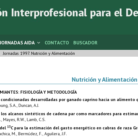
JORNADAS AIDA
CONTACTO
BUSCADOR
Jornadas 1997. Nutrición y Alimentación
Nutrición y Alimentación
MIANTES: FISIOLOGÍA Y METODOLOGÍA
 condicionadas desarrolladas por ganado caprino hacia un alimento 
oung, S.A., Duncan, A.J.
 los alcanos sintéticos de cadena par como marcadores para estimar
J., Mayes, R.W., Lamb, C.S.
13
 del
C para la estimación del gasto energético en cabras de raza G
achica, M., Bermúdez, F., Aguilera, J.F.