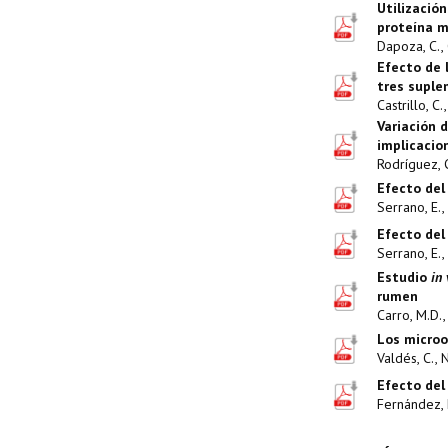
Utilización
proteína m
Dapoza, C., C
Efecto de 
tres suple
Castrillo, C.
Variación d
implicacio
Rodríguez, C.
Efecto del
Serrano, E., 
Efecto del
Serrano, E., 
Estudio
in 
rumen
Carro, M.D., 
Los microo
Valdés, C., 
Efecto del
Fernández, M.