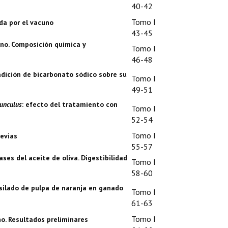
40-42
Tomo I
da por el vacuno
43-45
ino. Composición química y
Tomo I
46-48
adición de bicarbonato sódico sobre su
Tomo I
49-51
unculus
: efecto del tratamiento con
Tomo I
52-54
Tomo I
revias
55-57
ses del aceite de oliva. Digestibilidad
Tomo I
58-60
nsilado de pulpa de naranja en ganado
Tomo I
61-63
Tomo I
o. Resultados preliminares