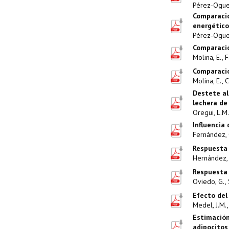
Pérez‑Oguez, 
Comparació
energético
Pérez‑Oguez, 
Comparació
Molina, E., F
Comparació
Molina, E., C
Destete al
lechera de
Oregui, L.M.,
Influencia
Fernández, C
Respuesta a
Hernández, C
Respuesta a
Oviedo, G., S
Efecto del
Medel, J.M.,
Estimación
adipocitos