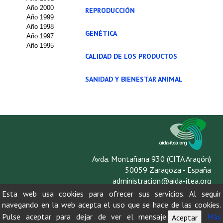
Año 2000
REPRODUCCIÓN
Propuesta Volumen Especial
Año 1999
Año 1998
GENÉTICA
Sello Calidad FECYT
Año 1997
Año 1995
Premio Prensa Agraria
CALIDAD DE LOS PRODUCTOS
Buscador de Artículos
SANIDAD Y BIENESTAR ANIMAL
JORNADAS AIDA
Presentación Jornadas
Comunicaciones
Avda. Montañana 930 (CITA Aragón)
Jornadas PAM 2026
50059 Zaragoza - España
administracion@aida-itea.org
Premio Jóvenes Investigadores
976 716 305
Esta web usa cookies para ofrecer sus servicios. Al seguir
Buscador de Comunicaciones
navegando en la web acepta el uso que se hace de las cookies.
Pulse aceptar para dejar de ver el mensaje.
Más
Aceptar