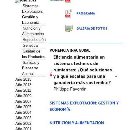
Año 2017
Estatutos
Sistemas
Explotación:
PROGRAMA
Hacerse socio
Gestión y
Economía
Noticias
Nutrición y
GALERÍA DE FOTOS
Alimentación
Reproducción
Galería de Fotos
Genética
PONENCIA INAUGURAL
Calidad de
Web AIDA 2.0
Eficiencia alimentaria en
los Productos
Sanidad y
sistemas lecheros de
REVISTA ITEA
Bienestar
rumiantes: ¿Qué soluciones
Animal
y a qué escalas para una
-
Presentación ITEA
Año 2015
ganadería más sostenible?
Año 2013
Philippe Faverdin
Equipo Editorial
Año 2011
Año 2009
Año 2007
Leer revista ITEA
SISTEMAS EXPLOTACIÓN: GESTIÓN Y
Año 2005
ECONOMÍA
Año 2004
Directrices para autores/as
Año 2003
NUTRICIÓN Y ALIMENTACIÓN
Año 2002
Políticas Editoriales
Año 2001