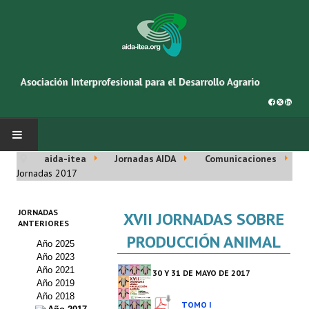
aida-itea
Jornadas AIDA
Comunicaciones
INICIO
Jornadas 2017
SOBRE NOSOTROS
JORNADAS
XVII JORNADAS SOBRE
ANTERIORES
Asociación AIDA
PRODUCCIÓN ANIMAL
Año 2025
Año 2023
Cincuentenario AIDA
Año 2021
30 Y 31 DE MAYO DE 2017
Año 2019
Organigrama
Año 2018
TOMO I