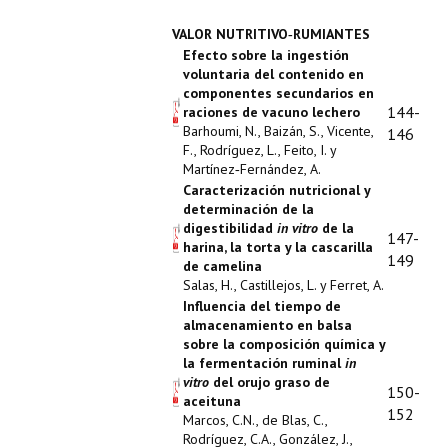
VALOR NUTRITIVO‑RUMIANTES
Efecto sobre la ingestión
voluntaria del contenido en
componentes secundarios en
144-
raciones de vacuno lechero
Barhoumi, N., Baizán, S., Vicente,
146
F., Rodríguez, L., Feito, I. y
Martínez‑Fernández, A.
Caracterización nutricional y
determinación de la
digestibilidad
in vitro
de la
147-
harina, la torta y la cascarilla
149
de camelina
Salas, H., Castillejos, L. y Ferret, A.
Influencia del tiempo de
almacenamiento en balsa
sobre la composición química y
la fermentación ruminal
in
vitro
del orujo graso de
150-
aceituna
152
Marcos, C.N., de Blas, C.,
Rodríguez, C.A., González, J.,