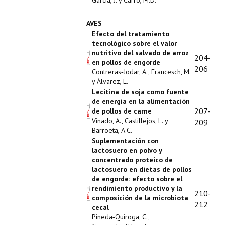
García, J. y Carro, M.D.
AVES
Efecto del tratamiento
tecnológico sobre el valor
nutritivo del salvado de arroz
204-
en pollos de engorde
206
Contreras‑Jodar, A., Francesch, M.
y Álvarez, L.
Lecitina de soja como fuente
de energía en la alimentación
207-
de pollos de carne
Vinado, A., Castillejos, L. y
209
Barroeta, A.C.
Suplementación con
lactosuero en polvo y
concentrado proteico de
lactosuero en dietas de pollos
de engorde: efecto sobre el
rendimiento productivo y la
210-
composición de la microbiota
212
cecal
Pineda‑Quiroga, C.,