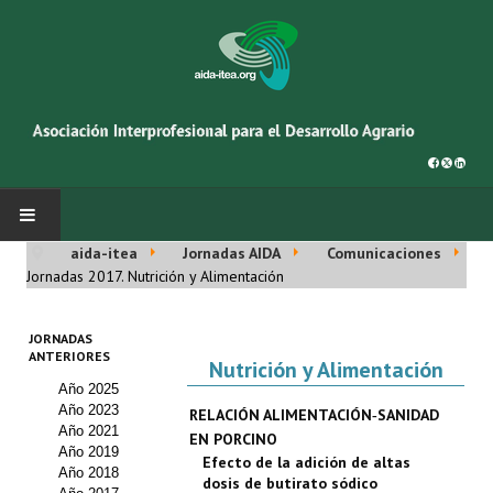
aida-itea
Jornadas AIDA
Comunicaciones
INICIO
Jornadas 2017. Nutrición y Alimentación
SOBRE NOSOTROS
JORNADAS
ANTERIORES
Nutrición y Alimentación
Asociación AIDA
Año 2025
Año 2023
RELACIÓN ALIMENTACIÓN‑SANIDAD
Cincuentenario AIDA
Año 2021
EN PORCINO
Año 2019
Efecto de la adición de altas
Organigrama
Año 2018
dosis de butirato sódico