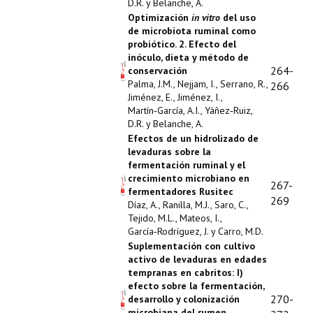
D.R. y Belanche, A.
Optimización
in vitro
del uso
de microbiota ruminal como
probiótico. 2. Efecto del
inóculo, dieta y método de
264-
conservación
Palma, J.M., Nejjam, I., Serrano, R.,
266
Jiménez, E., Jiménez, I.,
Martín‑García, A.I., Yáñez‑Ruiz,
D.R. y Belanche, A.
Efectos de un hidrolizado de
levaduras sobre la
fermentación ruminal y el
crecimiento microbiano en
267-
fermentadores Rusitec
269
Díaz, A., Ranilla, M.J., Saro, C.,
Tejido, M.L., Mateos, I.,
García‑Rodríguez, J. y Carro, M.D.
Suplementación con cultivo
activo de levaduras en edades
tempranas en cabritos: I)
efecto sobre la fermentación,
270-
desarrollo y colonización
microbiana del rumen