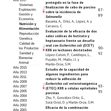
Año 2017
protegido en la fase de
Estatutos
Sistemas
finalización de cebo de porcino
87-
Explotación:
sobre la incidencia de
Hacerse socio
Gestión y
89
Salmonella
Economía
Basanta, A., Ortiz, A., López, A. y
Noticias
Nutrición y
Carrasco, C.
Alimentación
Evaluación de la eficacia de dos
Reproducción
Galería de Fotos
sales sódicas de butirato y
Genética
heptanoato frente un desafío
Calidad de
Web AIDA 2.0
oral con
Escherichia coli
(ECET)
90-
los Productos
K88 en lechones destetados
92
Sanidad y
López‑Colom, P., Castillejos, L.,
REVISTA ITEA
Bienestar
Puyalto, M., Mallo, J.J. y
Animal
Martín‑Orúe, S.M.
Presentación ITEA
Año 2015
Estudio de la capacidad de
Año 2013
algunos ingredientes para
Equipo Editorial
Año 2011
reducir la adhesión de
Año 2009
Escherichia coli
enterotoxigénica
93-
Año 2007
Leer revista ITEA
(ETEC) K88 a células epiteliales
95
Año 2005
porcinas
Año 2004
Directrices para autores/as
Zhu, Y., González‑Ortiz, G.,
Año 2003
Solà‑Oriol, D. y Martín‑Orúe, S.M.
Año 2002
Eficacia de la combinación
Políticas Editoriales
Año 2001