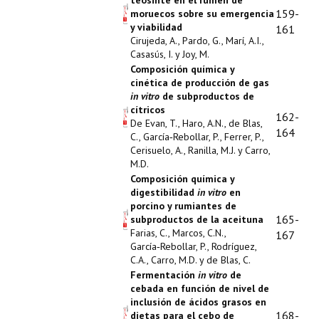
teosinte en el rumen de
159-
moruecos sobre su emergencia
y viabilidad
161
Cirujeda, A., Pardo, G., Marí, A.I.,
Casasús, I. y Joy, M.
Composición química y
cinética de producción de gas
in vitro
de subproductos de
cítricos
162-
De Evan, T., Haro, A.N., de Blas,
164
C., García‑Rebollar, P., Ferrer, P.,
Cerisuelo, A., Ranilla, M.J. y Carro,
M.D.
Composición química y
digestibilidad
in vitro
en
porcino y rumiantes de
165-
subproductos de la aceituna
Farias, C., Marcos, C.N.,
167
García‑Rebollar, P., Rodríguez,
C.A., Carro, M.D. y de Blas, C.
Fermentación
in vitro
de
cebada en función de nivel de
inclusión de ácidos grasos en
168-
dietas para el cebo de