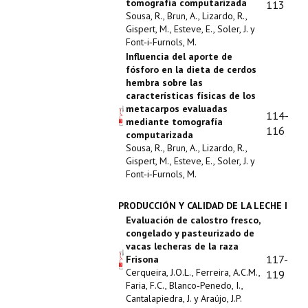
tomografía computarizada
113
Sousa, R., Brun, A., Lizardo, R.,
Gispert, M., Esteve, E., Soler, J. y
Font‑i‑Furnols, M.
Influencia del aporte de
fósforo en la dieta de cerdos
hembra sobre las
características físicas de los
metacarpos evaluadas
114-
mediante tomografía
116
computarizada
Sousa, R., Brun, A., Lizardo, R.,
Gispert, M., Esteve, E., Soler, J. y
Font‑i‑Furnols, M.
PRODUCCIÓN Y CALIDAD DE LA LECHE I
Evaluación de calostro fresco,
congelado y pasteurizado de
vacas lecheras de la raza
117-
Frisona
Cerqueira, J.O.L., Ferreira, A.C.M.,
119
Faria, F.C., Blanco‑Penedo, I.,
Cantalapiedra, J. y Araújo, J.P.