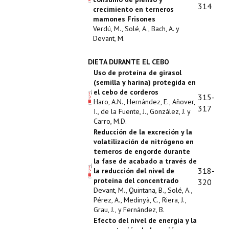
314
crecimiento en terneros
mamones Frisones
Verdú, M., Solé, A., Bach, A. y
Devant, M.
DIETA DURANTE EL CEBO
Uso de proteína de girasol
(semilla y harina) protegida en
el cebo de corderos
315-
Haro, A.N., Hernández, E., Añover,
317
I., de la Fuente, J., González, J. y
Carro, M.D.
Reducción de la excreción y la
volatilización de nitrógeno en
terneros de engorde durante
la fase de acabado a través de
318-
la reducción del nivel de
proteína del concentrado
320
Devant, M., Quintana, B., Solé, A.,
Pérez, A., Medinyà, C., Riera, J.,
Grau, J., y Fernández, B.
Efecto del nivel de energía y la