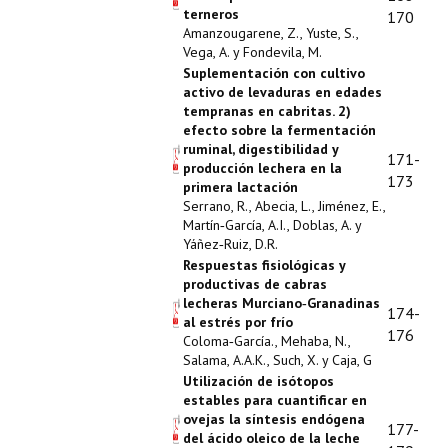
terneros
170
Amanzougarene, Z., Yuste, S.,
Vega, A. y Fondevila, M.
Suplementación con cultivo
activo de levaduras en edades
tempranas en cabritas. 2)
efecto sobre la fermentación
ruminal, digestibilidad y
171-
producción lechera en la
173
primera lactación
Serrano, R., Abecia, L., Jiménez, E.,
Martín‑García, A.I., Doblas, A. y
Yáñez‑Ruiz, D.R.
Respuestas fisiológicas y
productivas de cabras
lecheras Murciano‑Granadinas
174-
al estrés por frío
176
Coloma‑García., Mehaba, N.,
Salama, A.A.K., Such, X. y Caja, G
Utilización de isótopos
estables para cuantificar en
ovejas la síntesis endógena
177-
del ácido oleico de la leche