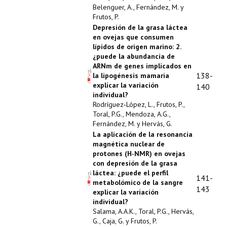
Belenguer, A., Fernández, M. y
Frutos, P.
Depresión de la grasa láctea
en ovejas que consumen
lípidos de origen marino: 2.
¿puede la abundancia de
ARNm de genes implicados en
138-
la lipogénesis mamaria
explicar la variación
140
individual?
Rodríguez‑López, L., Frutos, P.,
Toral, P.G., Mendoza, A.G.,
Fernández, M. y Hervás, G.
La aplicación de la resonancia
magnética nuclear de
protones (H‑NMR) en ovejas
con depresión de la grasa
láctea: ¿puede el perfil
141-
metabolómico de la sangre
143
explicar la variación
individual?
Salama, A.A.K., Toral, P.G., Hervás,
G., Caja, G. y Frutos, P.