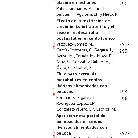
plasma en lechones
290
Palma‑Granados, P., Lara, L,
Seiquer, I., Aguilera, J.F. y Nieto, R.
Efecto de la restricción de
crecimiento intrauterino y el
sexo en el desarrollo
postnatal en el cerdo Ibérico
291-
Vázquez‑Gómez, M.,
García‑Contreras, C., Segura, J.,
293
Ayuso, M., Fernández‑Moya, E.,
Astiz, S., González‑Bulnes, A.,
Óvilo, C. e Isabel, B.
Flujo neto portal de
metabolitos en cerdos
Ibéricos alimentados con
294-
bellotas
Fernández‑Fígares, I.,
296
Rodríguez‑López, J.M.,
González‑Valero, L. y Lachica, M.
Aparición neta portal de
aminoácidos en cerdos
Ibéricos alimentados con
297-
bellota