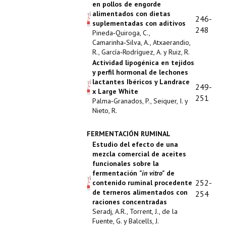
en pollos de engorde
alimentados con dietas
246-
suplementadas con aditivos
248
Pineda‑Quiroga, C.,
Camarinha‑Silva, A., Atxaerandio,
R., García‑Rodríguez, A. y Ruiz, R.
Actividad lipogénica en tejidos
y perfil hormonal de lechones
lactantes Ibéricos y Landrace
249-
x Large White
251
Palma‑Granados, P., Seiquer, I. y
Nieto, R.
FERMENTACIÓN RUMINAL
Estudio del efecto de una
mezcla comercial de aceites
funcionales sobre la
fermentación
"in vitro"
de
252-
contenido ruminal procedente
de terneros alimentados con
254
raciones concentradas
Seradj, A.R., Torrent, J., de la
Fuente, G. y Balcells, J.