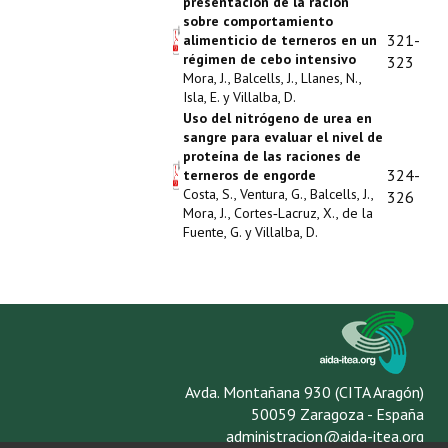
presentación de la ración
sobre comportamiento
321-
alimenticio de terneros en un
régimen de cebo intensivo
323
Mora, J., Balcells, J., Llanes, N.,
Isla, E. y Villalba, D.
Uso del nitrógeno de urea en
sangre para evaluar el nivel de
proteína de las raciones de
324-
terneros de engorde
Costa, S., Ventura, G., Balcells, J.,
326
Mora, J., Cortes‑Lacruz, X., de la
Fuente, G. y Villalba, D.
Avda. Montañana 930 (CITA Aragón)
50059 Zaragoza - España
administracion@aida-itea.org