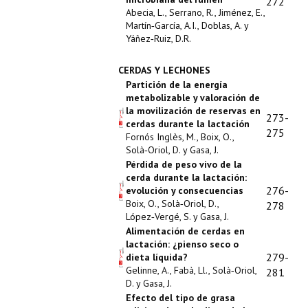
272
Abecia, L., Serrano, R., Jiménez, E.,
Martín‑García, A.I., Doblas, A. y
Yáñez‑Ruiz, D.R.
CERDAS Y LECHONES
Partición de la energía
metabolizable y valoración de
la movilización de reservas en
273-
cerdas durante la lactación
275
Fornós Inglès, M., Boix, O.,
Solà‑Oriol, D. y Gasa, J.
Pérdida de peso vivo de la
cerda durante la lactación:
276-
evolución y consecuencias
Boix, O., Solà‑Oriol, D.,
278
López‑Vergé, S. y Gasa, J.
Alimentación de cerdas en
lactación: ¿pienso seco o
279-
dieta líquida?
Gelinne, A., Fabà, Ll., Solà‑Oriol,
281
D. y Gasa, J.
Efecto del tipo de grasa