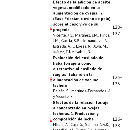
Efecto de la adición de aceite
vegetal modificado en la
alimentación de ovejas F
1
(East Friesian x ovino de pelo)
sobre el peso vivo de su
120-
progenie
122
Vicente, J.G., Martínez, J.M., Pinos,
J.M., García, S.P., Hernández, J.A.,
Estrada, A.T., Loeza, R., Alva, M.,
Juárez, F.I. e Isabel, B.
Evaluación del ensilado de
haba forrajera como
alternativa al ensilado de
raigrás italiano en la
123-
alimentación de vacuno
125
lechero
Baizán, S., Martínez‑Fernández, A.
y Vicente, F.
Efectos de la relación forraje
a concentrado en ovejas
lecheras. 1. Producción y
126-
composición de leche
Elhadi, A., Caja, G., Salama, A.A.K.,
128