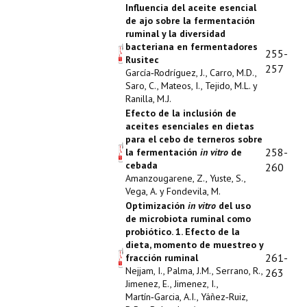
Influencia del aceite esencial
de ajo sobre la fermentación
ruminal y la diversidad
bacteriana en fermentadores
255-
Rusitec
257
García‑Rodríguez, J., Carro, M.D.,
Saro, C., Mateos, I., Tejido, M.L. y
Ranilla, M.J.
Efecto de la inclusión de
aceites esenciales en dietas
para el cebo de terneros sobre
258-
la fermentación
in vitro
de
cebada
260
Amanzougarene, Z., Yuste, S.,
Vega, A. y Fondevila, M.
Optimización
in vitro
del uso
de microbiota ruminal como
probiótico. 1. Efecto de la
dieta, momento de muestreo y
261-
fracción ruminal
Nejjam, I., Palma, J.M., Serrano, R.,
263
Jimenez, E., Jimenez, I.,
Martín‑Garcia, A.I., Yáñez‑Ruiz,