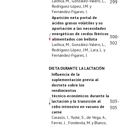
Lachica, M., González‑Valero, L.,
299
Rodríguez‑López, J.M. y
Fernández‑Fígares, I.
Aparición neta portal de
ácidos grasos volátiles y su
aportación a las necesidades
energéticas de cerdos Ibéricos
300-
alimentados con bellota
302
Lachica, M., González‑Valero, L.,
Rodríguez‑López, J.M., Lara, L. y
Fernández‑Fígares, I.
DIETA DURANTE LA LACTACIÓN
Influencia de la
suplementación previa al
destete sobre los
rendimientos
técnico‑económicos durante la
303-
lactación y la transición al
cebo intensivo en vacuno de
305
carne
Casasús, I., Yuste, S., de Vega, A.,
Ferrer, J. , Fondevila, M. y Blanco,