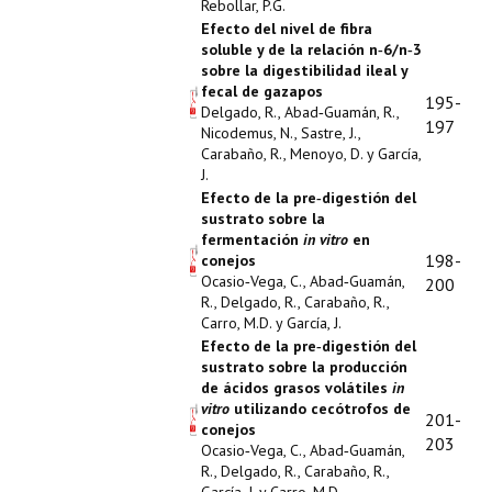
Rebollar, P.G.
Efecto del nivel de fibra
soluble y de la relación n‑6/n‑3
sobre la digestibilidad ileal y
fecal de gazapos
195-
Delgado, R., Abad‑Guamán, R.,
197
Nicodemus, N., Sastre, J.,
Carabaño, R., Menoyo, D. y García,
J.
Efecto de la pre‑digestión del
sustrato sobre la
fermentación
in vitro
en
198-
conejos
Ocasio‑Vega, C., Abad‑Guamán,
200
R., Delgado, R., Carabaño, R.,
Carro, M.D. y García, J.
Efecto de la pre‑digestión del
sustrato sobre la producción
de ácidos grasos volátiles
in
vitro
utilizando cecótrofos de
201-
conejos
203
Ocasio‑Vega, C., Abad‑Guamán,
R., Delgado, R., Carabaño, R.,