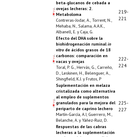
beta‑glucanos de cebada a
ovejas lecheras: 2.
219-
Metaboloma
221
Contreras‑Jodar, A., Torrent, N.,
Mehaba, N., Salama, A.A.K.,
Albanell, E. y Caja, G.
Efecto del DHA sobre la
biohidrogenación ruminal
in
vitro
de ácidos grasos de 18
carbonos: comparación en
222-
vacas y ovejas
224
Toral, P. G., Hervás, G., Carreño,
D., Leskinen, H., Belenguer, A.,
Shingfield, K.J. y Frutos, P
Suplementación en melaza
cristalizada como alternativa
al empleo de suplementos
225-
granulados para la mejora del
periparto de caprino lechero
227
Martín‑García, A.I, Guerrero, M.,
Belanche, A. y Yáñez‑Ruiz, D.
Respuestas de las cabras
lecheras a la suplementación