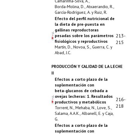
Camarinha‑Silva, A.,
Borda‑Molina, D., Atxaerandio, R.,
García‑Rodríguez, A. y Ruiz, R.
Efecto del perfil nutricional de
la dieta de pre‑puesta en
gallinas reproductoras
213-
pesadas sobre los parámetros
fisiológicos y reproductivos
215
Martín, D., Novoa, S., Guerra, C. y
Abad, J.C.
PRODUCCIÓN Y CALIDAD DE LA LECHE
II
Efectos a corto plazo de la
suplementación con
beta‑glucanos de cebada a
ovejas lecheras: 1. Resultados
216-
productivos y metabólicos
218
Torrent, N., Mehaba, N., Love, S.,
Salama, A.A.K., Albanell, E. y Caja,
G.
Efectos a corto plazo de la
suplementación con