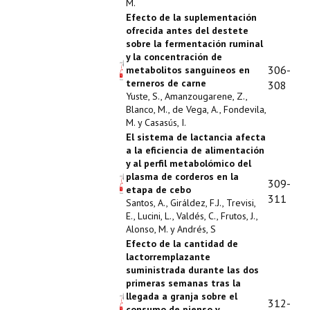
M.
Efecto de la suplementación
ofrecida antes del destete
sobre la fermentación ruminal
y la concentración de
306-
metabolitos sanguíneos en
terneros de carne
308
Yuste, S., Amanzougarene, Z.,
Blanco, M., de Vega, A., Fondevila,
M. y Casasús, I.
El sistema de lactancia afecta
a la eficiencia de alimentación
y al perfil metabolómico del
plasma de corderos en la
309-
etapa de cebo
311
Santos, A., Giráldez, F.J., Trevisi,
E., Lucini, L., Valdés, C., Frutos, J.,
Alonso, M. y Andrés, S
Efecto de la cantidad de
lactorremplazante
suministrada durante las dos
primeras semanas tras la
llegada a granja sobre el
312-
consumo de pienso y