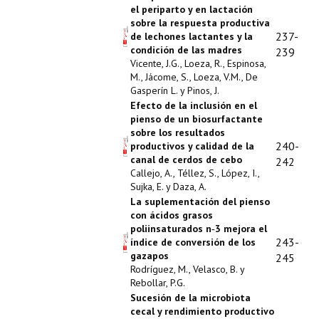
el periparto y en lactación
sobre la respuesta productiva
237-
de lechones lactantes y la
condición de las madres
239
Vicente, J.G., Loeza, R., Espinosa,
M., Jácome, S., Loeza, V.M., De
Gasperín L. y Pinos, J.
Efecto de la inclusión en el
pienso de un biosurfactante
sobre los resultados
240-
productivos y calidad de la
canal de cerdos de cebo
242
Callejo, A., Téllez, S., López, I.,
Sujka, E. y Daza, A.
La suplementación del pienso
con ácidos grasos
poliinsaturados n‑3 mejora el
243-
índice de conversión de los
gazapos
245
Rodríguez, M., Velasco, B. y
Rebollar, P.G.
Sucesión de la microbiota
cecal y rendimiento productivo