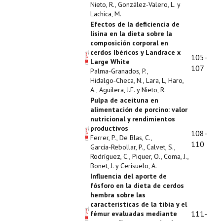
Buscador de Comunicaciones
Nieto, R., González‑Valero, L. y
Lachica, M.
CONTACTO
Efectos de la deficiencia de
lisina en la dieta sobre la
composición corporal en
BUSCADOR
cerdos Ibéricos y Landrace x
105-
Large White
107
Palma‑Granados, P.,
Hidalgo‑Checa, N., Lara, L, Haro,
A., Aguilera, J.F. y Nieto, R.
Pulpa de aceituna en
alimentación de porcino: valor
nutricional y rendimientos
productivos
108-
Ferrer, P., De Blas, C.,
110
García‑Rebollar, P., Calvet, S.,
Rodríguez, C., Piquer, O., Coma, J.,
Bonet, J. y Cerisuelo, A.
Influencia del aporte de
fósforo en la dieta de cerdos
hembra sobre las
características de la tibia y el
111-
fémur evaluadas mediante