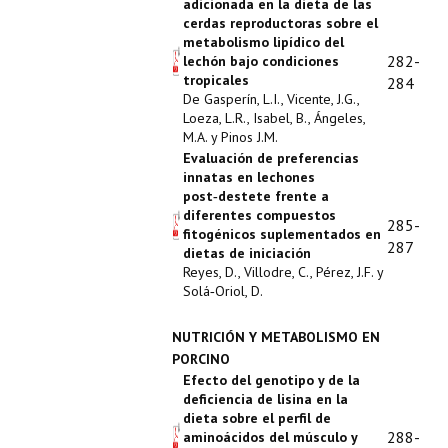
adicionada en la dieta de las
cerdas reproductoras sobre el
metabolismo lipídico del
282-
lechón bajo condiciones
tropicales
284
De Gasperín, L.I., Vicente, J.G.,
Loeza, L.R., Isabel, B., Ángeles,
M.A. y Pinos J.M.
Evaluación de preferencias
innatas en lechones
post‑destete frente a
diferentes compuestos
285-
fitogénicos suplementados en
287
dietas de iniciación
Reyes, D., Villodre, C., Pérez, J.F. y
Solá‑Oriol, D.
NUTRICIÓN Y METABOLISMO EN
PORCINO
Efecto del genotipo y de la
deficiencia de lisina en la
dieta sobre el perfil de
288-
aminoácidos del músculo y