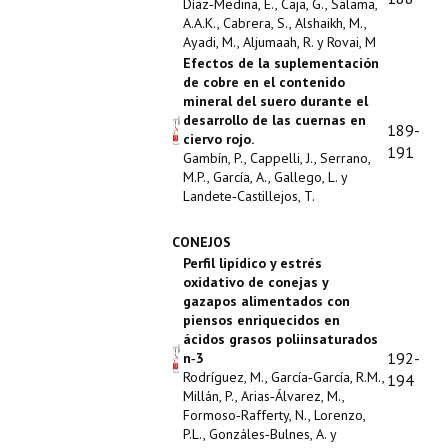
Díaz‑Medina, E., Caja, G., Salama,
A.A.K., Cabrera, S., Alshaikh, M.,
Ayadi, M., Aljumaah, R. y Rovai, M
Efectos de la suplementación
de cobre en el contenido
mineral del suero durante el
desarrollo de las cuernas en
189-
ciervo rojo.
191
Gambín, P., Cappelli, J., Serrano,
M.P., García, A., Gallego, L. y
Landete‑Castillejos, T.
CONEJOS
Perfil lipídico y estrés
oxidativo de conejas y
gazapos alimentados con
piensos enriquecidos en
ácidos grasos poliinsaturados
192-
n‑3
Rodríguez, M., García‑García, R.M.,
194
Millán, P., Arias‑Álvarez, M.,
Formoso‑Rafferty, N., Lorenzo,
P.L., Gonzáles‑Bulnes, A. y