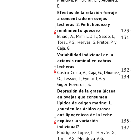
Mendivil, M., Durán, E. y Albanell,
E.
Efectos de la relación forraje
a concentrado en ovejas
lecheras. 2. Perfil lipídico y
129-
rendimiento quesero
Elhadi, A., Minh, L.D.T., Saldo, J.,
131
Toral, P.G., Hervás, G. Frutos, P. y
Caja, G.
Variabilidad individual de la
acidosis ruminal en cabras
lecheras
132-
Castro‑Costa, A., Caja, G., Dhumez,
134
O., Tessier, J., Eymard, A. y
Giger‑Reverdin, S.
Depresión de la grasa láctea
en ovejas que consumen
lípidos de origen marino: 1.
¿pueden los ácidos grasos
antilipogénicos de la leche
135-
explicar la variación
individual?
137
Rodríguez‑López, L., Hervás, G.,
Toral, P.G., Mendoza, A.G.,