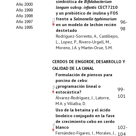
simbiótica de
Bifidobacterium
Año 2000
longum
subsp.
infantis
CECT7210
Propuesta Volumen Especial
Año 1999
y un prebiótico de inulina y FOS
Año 1998
frente a
Salmonella typhimurium
Sello Calidad FECYT
96-
Año 1997
en un modelo de lechón recién
Año 1995
98
destetado
Premio Prensa Agraria
Rodríguez‑Sorrento, A., Castillejos,
L., Lopez, P., Rivero‑Urgell, M.,
Buscador de Artículos
Moreno, J.A. y Martin‑Orue, S.M.
JORNADAS AIDA
CERDOS DE ENGORDE, DESARROLLO Y
CALIDAD DE LA CANAL
Presentación Jornadas
Formulación de piensos para
porcino de cebo:
Comunicaciones
¿programación lineal o
99-
estocástica?
101
Álvarez‑Rodríguez, J., Latorre,
Jornadas PAM 2026
M.A. y Villalba, D.
Uso de la betaína y el ácido
Premio Jóvenes Investigadores
linoleico conjugado en la fase
de crecimiento‑cebo en cerdo
Buscador de Comunicaciones
102-
blanco
Fernández‑Fígares, I., Morales, J.,
104