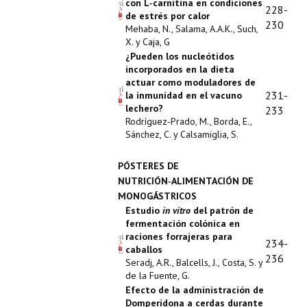
con L‑carnitina en condiciones
228-
de estrés por calor
230
Mehaba, N., Salama, A.A.K., Such,
X. y Caja, G
¿Pueden los nucleótidos
incorporados en la dieta
actuar como moduladores de
231-
la inmunidad en el vacuno
lechero?
233
Rodríguez‑Prado, M., Borda, E.,
Sánchez, C. y Calsamiglia, S.
PÓSTERES DE
NUTRICIÓN‑ALIMENTACIÓN DE
MONOGÁSTRICOS
Estudio
in vitro
del patrón de
fermentación colónica en
raciones forrajeras para
234-
caballos
236
Seradj, A.R., Balcells, J., Costa, S. y
de la Fuente, G.
Efecto de la administración de
Domperidona a cerdas durante