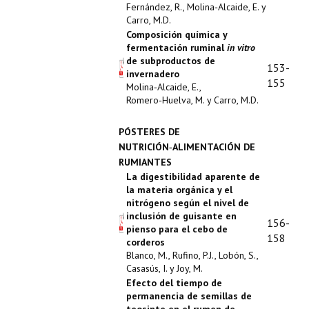
Fernández, R., Molina‑Alcaide, E. y
Carro, M.D.
Composición química y
fermentación ruminal
in vitro
de subproductos de
153-
invernadero
155
Molina‑Alcaide, E.,
Romero‑Huelva, M. y Carro, M.D.
PÓSTERES DE
NUTRICIÓN‑ALIMENTACIÓN DE
RUMIANTES
La digestibilidad aparente de
la materia orgánica y el
nitrógeno según el nivel de
inclusión de guisante en
156-
pienso para el cebo de
158
corderos
Blanco, M., Rufino, P.J., Lobón, S.,
Casasús, I. y Joy, M.
Efecto del tiempo de
permanencia de semillas de