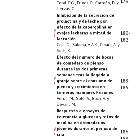
179
Toral, P.G., Frutos, P., Carreño, D. y
Hervás, G.
Inhibición de la secreción de
prolactina y de leche por
efecto de la cabergolina en
180-
ovejas lecheras a mitad de
lactación
182
Caja, G., Salama, A.A.K., Elhadi, A. y
Such, X.
Efecto del número de bocas
de comedero de pienso
durante las dos primeras
semanas tras la llegada a
183-
granja sobre el consumo de
pienso y crecimiento en
185
terneros mamones Frisones
Verdú, M., Solé, A., Bach, A. y
Devant, M.
Respuesta a ensayos de
tolerancia a glucosa y retos de
insulina en dromedarios
jóvenes durante el periodo de
186-
cría
188