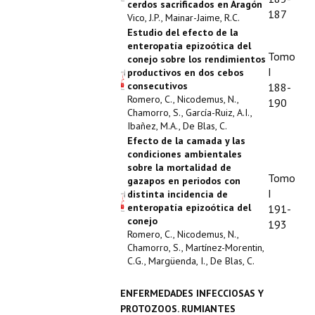
cerdos sacrificados en Aragón
187
Vico, J.P., Mainar-Jaime, R.C.
Estudio del efecto de la
enteropatía epizoótica del
Tomo
conejo sobre los rendimientos
I
productivos en dos cebos
consecutivos
188-
Romero, C., Nicodemus, N.,
190
Chamorro, S., García-Ruiz, A.I.,
Ibañez, M.A., De Blas, C.
Efecto de la camada y las
condiciones ambientales
sobre la mortalidad de
Tomo
gazapos en periodos con
I
distinta incidencia de
enteropatía epizoótica del
191-
conejo
193
Romero, C., Nicodemus, N.,
Chamorro, S., Martínez-Morentin,
C.G., Margüenda, I., De Blas, C.
ENFERMEDADES INFECCIOSAS Y
PROTOZOOS. RUMIANTES