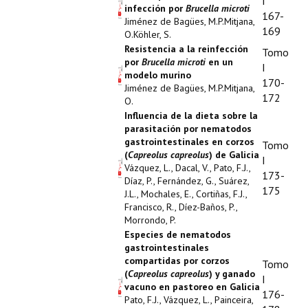
I
infección por
Brucella microti
167-
Jiménez de Bagües, M.P.Mitjana,
169
O.Köhler, S.
Resistencia a la reinfección
Tomo
por
Brucella microti
en un
I
modelo murino
170-
Jiménez de Bagües, M.P.Mitjana,
172
O.
Influencia de la dieta sobre la
parasitación por nematodos
gastrointestinales en corzos
Tomo
(
Capreolus capreolus
) de Galicia
I
Vázquez, L., Dacal, V., Pato, F.J.,
173-
Díaz, P., Fernández, G., Suárez,
175
J.L., Mochales, E., Cortiñas, F.J.,
Francisco, R., Díez-Baños, P.,
Morrondo, P.
Especies de nematodos
gastrointestinales
compartidas por corzos
Tomo
(
Capreolus capreolus
) y ganado
I
vacuno en pastoreo en Galicia
176-
Pato, F.J., Vázquez, L., Painceira,