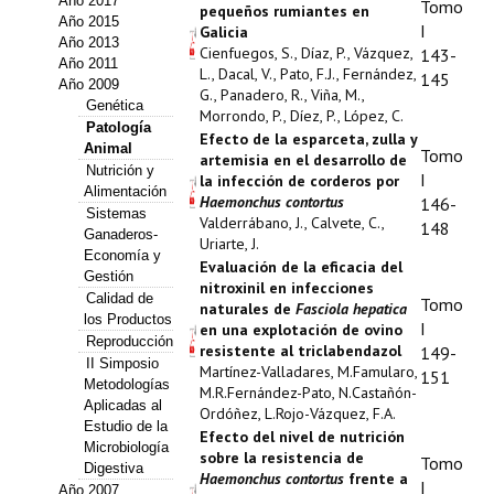
Año 2017
Tomo
pequeños rumiantes en
Estatutos
Año 2015
I
Galicia
Año 2013
Cienfuegos, S., Díaz, P., Vázquez,
143-
Hacerse socio
Año 2011
L., Dacal, V., Pato, F.J., Fernández,
145
Año 2009
G., Panadero, R., Viña, M.,
Noticias
Genética
Morrondo, P., Díez, P., López, C.
Patología
Efecto de la esparceta, zulla y
Animal
Galería de Fotos
Tomo
artemisia en el desarrollo de
Nutrición y
I
la infección de corderos por
Alimentación
Web AIDA 2.0
Haemonchus contortus
146-
Sistemas
Valderrábano, J., Calvete, C.,
148
Ganaderos-
Uriarte, J.
REVISTA ITEA
Economía y
Evaluación de la eficacia del
Gestión
nitroxinil en infecciones
Presentación ITEA
Calidad de
Tomo
naturales de
Fasciola hepatica
los Productos
I
en una explotación de ovino
Reproducción
Equipo Editorial
resistente al triclabendazol
149-
II Simposio
Martínez-Valladares, M.Famularo,
151
Metodologías
Leer revista ITEA
M.R.Fernández-Pato, N.Castañón-
Aplicadas al
Ordóñez, L.Rojo-Vázquez, F.A.
Estudio de la
Directrices para autores/as
Efecto del nivel de nutrición
Microbiología
sobre la resistencia de
Tomo
Digestiva
Haemonchus contortus
frente a
Políticas Editoriales
I
Año 2007