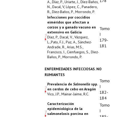
178
A., Díaz, P., Uriarte, J., Díez-Baños,
N., Dacal, V, López, C., Panadero,
R., Díez-Baños, P., Morrondo, P.
Infecciones por coccidios
eiméridos que afectan a
corzos y a ganado vacuno en
Tomo
extensivo en Galicia
I
Díaz, P., Dacal, V., Vázquez,
179-
L.,Pato, F.J., Paz, A., Sánchez-
181
Andrade, R., Arias, M.S.,
Francisco, I., Cienfuegos, S., Díez-
Baños, P., Morrondo, P.
ENFERMEDADES INFECCIOSAS. NO
RUMIANTES
Tomo
Prevalencia de
Salmonella
spp.
I
en cerdos de cebo en Aragón
182-
Vico, J.P., Mainar-Jaime, R.C.
184
Caracterización
Tomo
epidemiológica de la
I
salmonelosis porcina en
185-