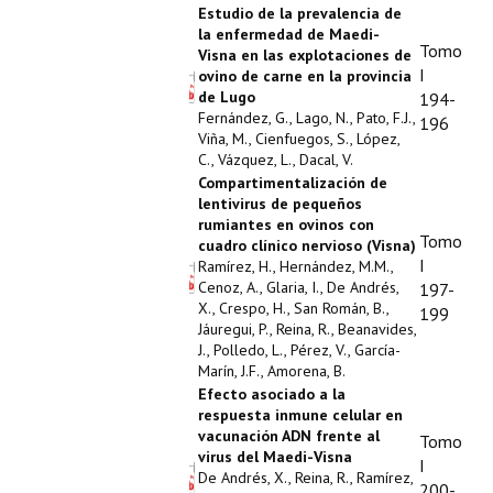
Estudio de la prevalencia de
la enfermedad de Maedi-
Tomo
Visna en las explotaciones de
I
ovino de carne en la provincia
de Lugo
194-
Fernández, G., Lago, N., Pato, F.J.,
196
Viña, M., Cienfuegos, S., López,
C., Vázquez, L., Dacal, V.
Compartimentalización de
lentivirus de pequeños
rumiantes en ovinos con
Tomo
cuadro clínico nervioso (Visna)
I
Ramírez, H., Hernández, M.M.,
Cenoz, A., Glaria, I., De Andrés,
197-
X., Crespo, H., San Román, B.,
199
Jáuregui, P., Reina, R., Beanavides,
J., Polledo, L., Pérez, V., García-
Marín, J.F., Amorena, B.
Efecto asociado a la
respuesta inmune celular en
vacunación ADN frente al
Tomo
virus del Maedi-Visna
I
De Andrés, X., Reina, R., Ramírez,
200-