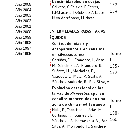
bencimidazoles en ovejas
152-
Año 2005
Calvete, C.Calavia, R.Ferrer,
Propuesta Volumen Especial
Año 2004
154
L.M.Lacasta, D.Ruíz-de-Arkaute,
Año 2003
M.Valderrábano, J.Uriarte, J.
Sello Calidad FECYT
Año 2002
Año 2001
ENFERMEDADES PARASITARIAS.
Premio Prensa Agraria
Año 2000
ÉQUIDOS
Año 1999
Año 1998
Buscador de Artículos
Control de miasis y
Año 1997
ectoparasitosis en caballos
Tomo
Año 1995
en silvopastoreo
JORNADAS AIDA
I
Cortiñas, F.J., Francisco, I., Arias,
M., Sánchez, J.A., Francisco, R.,
155-
Presentación Jornadas
Suárez, J.L., Mochales, E.,
157
Vázquez, L., Mula, P., Scala, A.,
Comunicaciones
Sánchez-Andrade, R., Paz-Silva, A
Evolución estacional de las
larvas de
Rhinoestrus
spp. en
Jornadas PAM 2026
caballos mantenidos en una
Tomo
zona de clima mediterráneo
Premio Jóvenes Investigadores
I
Mula, P., Francisco, I., Arias, M.,
158-
Cortiñas, F.J., Suárez, J.L.,
Buscador de Comunicaciones
160
Sánchez, J.A., Romasanta, A., Paz-
Silva, A., Morrondo, P., Sánchez-