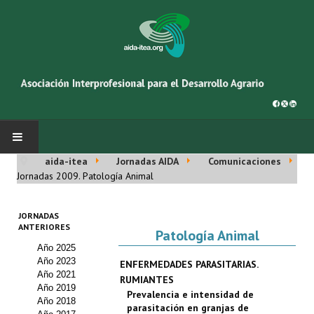
aida-itea
Jornadas AIDA
Comunicaciones
INICIO
Jornadas 2009. Patología Animal
SOBRE NOSOTROS
JORNADAS
ANTERIORES
Patología Animal
Asociación AIDA
Año 2025
Año 2023
ENFERMEDADES PARASITARIAS.
Cincuentenario AIDA
Año 2021
RUMIANTES
Año 2019
Prevalencia e intensidad de
Organigrama
Año 2018
parasitación en granjas de