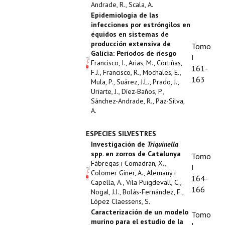
Buscador de Comunicaciones
Andrade, R., Scala, A.
Epidemiología de las
CONTACTO
infecciones por estróngilos en
équidos en sistemas de
producción extensiva de
Tomo
BUSCADOR
Galicia: Periodos de riesgo
I
Francisco, I., Arias, M., Cortiñas,
161-
F.J., Francisco, R., Mochales, E.,
163
Mula, P., Suárez, J.L., Prado, J.,
Uriarte, J., Díez-Baños, P.,
Sánchez-Andrade, R., Paz-Silva,
A.
ESPECIES SILVESTRES
Investigación de
Triquinella
spp. en zorros de Catalunya
Tomo
Fábregas i Comadran, X.,
I
Colomer Giner, A., Alemany i
164-
Capella, A., Vila Puigdevall, C.,
166
Nogal, J.J., Bolás-Fernández, F.,
López Claessens, S.
Caracterización de un modelo
Tomo
murino para el estudio de la