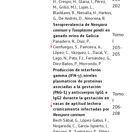
H., Crespo, H., Glaria, I., Pérez,
202
M., Grilló, M.J., Luján, L.,
Blacklaws, B., Niesalla, H., Harkiss,
G., De Andrés, D., Amorena, B.
Seroprevalencia de
Neospora
caninum
y
Toxoplasma gondii
en
Tomo
ganado ovino de Galicia
I
Panadero, R., Díaz, P.,
Cienfuegos, S., Painceira, A.,
203-
López, C., Vázquez, L., Dacal, V.,
205
Lago, N., Pato, F.J., Fernández, G.,
Díez-Baños, P., Morrondo, P.
Producción de interferón
gamma (IFN-γ), niveles
plasmáticos de proteínas
asociadas a la gestación
(PAG-1) y anticuerpos IgG1 e
Tomo
IgG2 durante la gestación en
I
vacas de aptitud lechera
206-
crónicamente infectadas por
208
Neospora caninum
Bech-Sàbat, G., López-Gatius, F.,
Nogareda, C., García-Ispierto, I.,
Serrano, B., Santolaria, P., Yáñez,