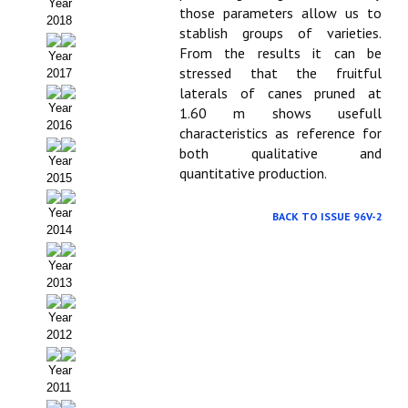
Year
those parameters allow us to
2018
Propuesta Volumen Especial
stablish groups of varieties.
From the results it can be
Year
Sello Calidad FECYT
stressed that the fruitful
2017
laterals of canes pruned at
Premio Prensa Agraria
Year
1.60 m shows usefull
2016
characteristics as reference for
Buscador de Artículos
both qualitative and
Year
quantitative production.
JORNADAS AIDA
2015
Year
BACK TO ISSUE 96V-2
Presentación Jornadas
2014
Comunicaciones
Year
2013
Jornadas PAM 2026
Year
Premio Jóvenes Investigadores
2012
Buscador de Comunicaciones
Year
2011