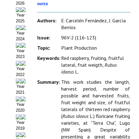
2026
PAPER
Estatutos
Year
Hacerse socio
Authors:
E. Carcelén Fernández, J. García
2025
Berrios
Noticias
Year
Issue:
96V-2 (116-123)
2024
Galería de Fotos
Topic:
Plant Production
Year
Web AIDA 2.0
2023
Keywords:
Red raspberry, fruiting, fruitful
lateral, fruit weigth,
Rubus
Year
REVISTA ITEA
idaeus
L.
2022
Summary:
This work studies the length,
Presentación ITEA
Year
harvest period, number of
2021
possible and harvested fruits,
Equipo Editorial
fruit weight and size, of fruitful
Year
laterals of thirteen red raspberry
Leer revista ITEA
2020
(
Rubus idaeus
L.) floricane fruiting
Directrices para autores/as
varieties, at "Terra Cha", Lugo
Year
2019
(NW Spain). Despite of
Políticas Editoriales
presenting a great variability