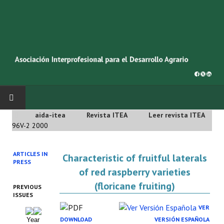
aida-itea
Revista ITEA
Leer revista ITEA
INICIO
96V-2 2000
SOBRE NOSOTROS
ARTICLES IN
Characteristic of fruitful laterals
PRESS
Asociación AIDA
of red raspberry varieties
(floricane fruiting)
PREVIOUS
Cincuentenario AIDA
ISSUES
VER
Organigrama
DOWNLOAD
VERSIÓN ESPAÑOLA
Year