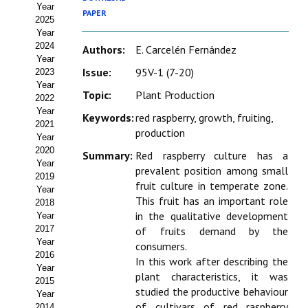
Year
Estatutos
PAPER
2025
Year
Hacerse socio
2024
Authors:
E. Carcelén Fernández
Year
Noticias
Issue:
95V-1 (7-20)
2023
Year
Topic:
Plant Production
Galería de Fotos
2022
Year
Keywords:
red raspberry, growth, fruiting,
Web AIDA 2.0
2021
production
Year
2020
REVISTA ITEA
Summary:
Red raspberry culture has a
Year
prevalent position among small
2019
fruit culture in temperate zone.
Presentación ITEA
Year
This fruit has an important role
2018
Equipo Editorial
in the qualitative development
Year
2017
of fruits demand by the
Leer revista ITEA
Year
consumers.
2016
In this work after describing the
Year
Directrices para autores/as
plant characteristics, it was
2015
studied the productive behaviour
Year
Políticas Editoriales
of cultivars of red raspberry
2014