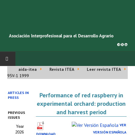
aida-itea
Revista ITEA
Leer revista ITEA
INICIO
95V-1 1999
SOBRE NOSOTROS
ARTICLES IN
Performance of red raspberry in
PRESS
Asociación AIDA
experimental orchard: production
and harvest period
PREVIOUS
Cincuentenario AIDA
ISSUES
VER
Year
Organigrama
2026
VERSIÓN ESPAÑOLA
DOWNLOAD