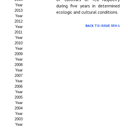
Year
during five years in determined
Propuesta Volumen Especial
2013
ecologic and cultural conditions.
Year
Sello Calidad FECYT
2012
BACK TO ISSUE 95V-1
Year
Premio Prensa Agraria
2011
Year
Buscador de Artículos
2010
Year
2009
JORNADAS AIDA
Year
2008
Presentación Jornadas
Year
2007
Comunicaciones
Year
2006
Year
Jornadas PAM 2026
2005
Year
Premio Jóvenes Investigadores
2004
Year
Buscador de Comunicaciones
2003
Year