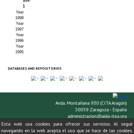
95V-
1
Year
1998
Year
1997
Year
1996
Year
1995
DATABASES AND REPOSITORIES
-
-
-
-
-
-
-
Avda. Montañana 930 (CITA Aragón)
50059 Zaragoza - España
administracion@aida-itea.org
976 716 305
Esta web usa cookies para ofrecer sus servicios. Al seguir
navegando en la web acepta el uso que se hace de las cookies.