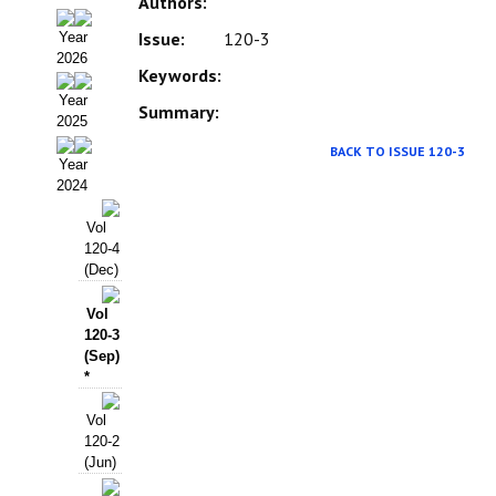
Authors:
Organigrama
Issue:
120-3
Year
2026
Estatutos
Keywords:
Year
Hacerse socio
Summary:
2025
BACK TO ISSUE 120-3
Noticias
Year
2024
Galería de Fotos
Vol
Web AIDA 2.0
120-4
(Dec)
REVISTA ITEA
Vol
120-3
Presentación ITEA
(Sep)
*
Equipo Editorial
Vol
Leer revista ITEA
120-2
(Jun)
Directrices para autores/as