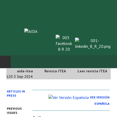
aida-itea
Revista ITEA
Leer revista ITEA
INICIO
120-3 Sep 2024
SOBRE NOSOTROS
ARTICLES IN
PRESS
VER VERSIÓN
Asociación AIDA
ESPAÑOLA
PREVIOUS
Cincuentenario AIDA
ISSUES