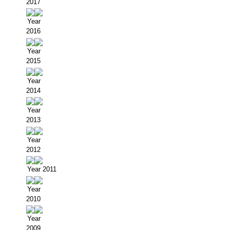
Buscador de Comunicaciones
2017
Buscador de Comunicaciones
Year
2016
CONTACTO
Year
2015
BUSCADOR
Year
2014
Year
2013
Year
2012
Year 2011
Year
2010
Year
2009