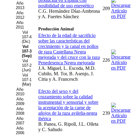
producida en España con
Año
posibilidad de uso energético
2013
209
C.G. Hernández Díaz-Ambrona
Año
y A. Fuertes Sánchez
2012
Año
2011
Producción Animal
Vol
Efecto de la edad de sacrificio
107-4
sobre las características del
(Dic)
crecimiento y la canal en pollos
Vol
107-3
de raza Castellana Negra
(Sep)
mejorada y del cruce con la raza
226
Vol
Penedesenca Negra mejorada
107-2
J.A. Miguel, L. Escoda, M.D.
(Jun)
Cubilo, M. Tor, B. Asenjo, J.
Vol
Ciria y A. Francesch
107-1
(Mar)
Año
Efecto del sexo y del
2010
cruzamiento sobre la calidad
Año
instrumental y sensorial y sobre
2009
la aceptación de la carne de
Año
añojos de la raza avileña-negra
239
2008
ibérica
Año
2007
B. Panea, G. Ripoll, J.L. Olleta
Año
y C. Sañudo
2006