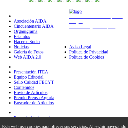
-
-
-
-
-
-
-
Sobre Nosotros
Avda. Montañana 930 (CITA
Asociación AIDA
Aragón)
Cincuentenario AIDA
50059 Zaragoza - España
Organigrama
administracion@aida-itea.org
Estatutos
976 716 305
Hacerse Socio
Noticias
Aviso Legal
Galeria de Fotos
Política de Privacidad
Web AIDA 2.0
Política de Cookies
Revista ITEA
Presentación ITEA
Equipo Editorial
Sello Calidad FECYT
Contenidos
Envío de Artículos
Premio Prensa Agraria
Buscador de Artículos
Jornadas AIDA
Presentación Jornadas
Comunicaciones
Esta web usa cookies para ofrecer sus servicios. Al seguir navegando
Premio Jóvenes Investigadores