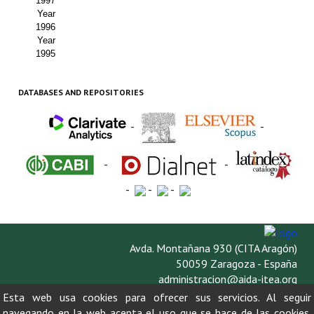
1997
Year
1996
Year
1995
DATABASES AND REPOSITORIES
-
-
-
-
-
-
-
Avda. Montañana 930 (CITA Aragón)
50059 Zaragoza - España
administracion@aida-itea.org
976 716 305
Esta web usa cookies para ofrecer sus servicios. Al seguir
navegando en la web acepta el uso que se hace de las cookies.