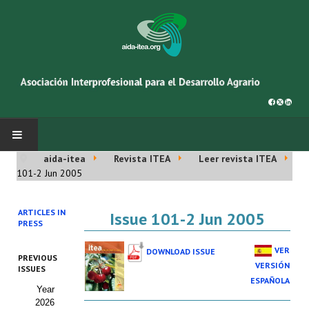
aida-itea
Revista ITEA
Leer revista ITEA
INICIO
101-2 Jun 2005
SOBRE NOSOTROS
ARTICLES IN
Issue 101-2 Jun 2005
PRESS
Asociación AIDA
VER
DOWNLOAD ISSUE
PREVIOUS
Cincuentenario AIDA
VERSIÓN
ISSUES
ESPAÑOLA
Year
Organigrama
2026