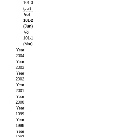
Buscador de Comunicaciones
101-3
(Jul)
CONTACTO
Vol
101-2
(Jun)
BUSCADOR
Vol
101-1
(Mar)
Year
2004
Year
2003
Year
2002
Year
2001
Year
2000
Year
1999
Year
1998
Year