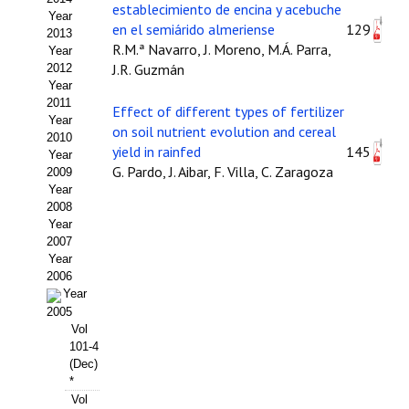
establecimiento de encina y acebuche
Year
Propuesta Volumen Especial
en el semiárido almeriense
129
2013
R.M.ª Navarro, J. Moreno, M.Á. Parra,
Year
Sello Calidad FECYT
J.R. Guzmán
2012
Year
Premio Prensa Agraria
2011
Effect of different types of fertilizer
Year
on soil nutrient evolution and cereal
Buscador de Artículos
2010
yield in rainfed
145
Year
G. Pardo, J. Aibar, F. Villa, C. Zaragoza
2009
JORNADAS AIDA
Year
2008
Presentación Jornadas
Year
2007
Comunicaciones
Year
2006
Year
Jornadas PAM 2026
2005
Vol
Premio Jóvenes Investigadores
101-4
(Dec)
Buscador de Comunicaciones
*
Vol