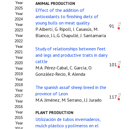
Year
ANIMAL PRODUCTION
Estatutos
2025
Effect of the addition of
Year
Hacerse socio
antioxidants to finishing diets of
2024
young bulls on meat quality
Year
91
Noticias
P. Albertí, G. Ripoll, I. Casasús, M.
2023
Blanco, J.L.G. Chapullé, J. Santamaría
Year
Galería de Fotos
2022
Year
Study of relationships between feet
Web AIDA 2.0
2021
and legs and productive traits in dairy
Year
cattle
2020
REVISTA ITEA
101
M.A. Pérez-Cabal, C. García, O.
Year
González-Recio, R. Alenda
2019
Presentación ITEA
Year
2018
The spanish assaf sheep breed in the
Equipo Editorial
Year
province of Leon
2017
117
M.A. Jiménez, M. Serrano, J.J. Jurado
Leer revista ITEA
Year
2016
Year
PLANT PRODUCTION
Directrices para autores/as
2015
Utilización de tubos invernaderos,
Year
Políticas Editoriales
mulch plástico y polímeros en el
2014