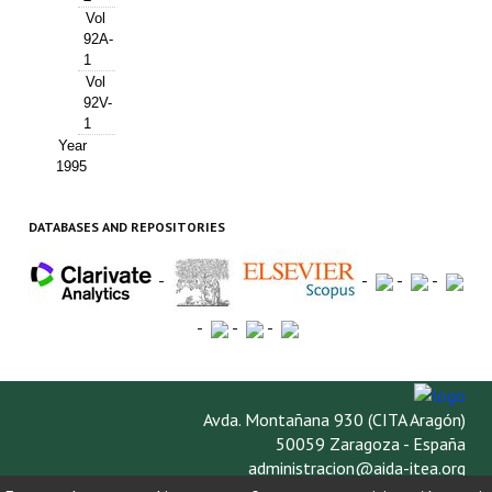
Vol
92A-
1
Vol
92V-
1
Year
1995
DATABASES AND REPOSITORIES
-
-
-
-
-
-
-
Avda. Montañana 930 (CITA Aragón)
50059 Zaragoza - España
administracion@aida-itea.org