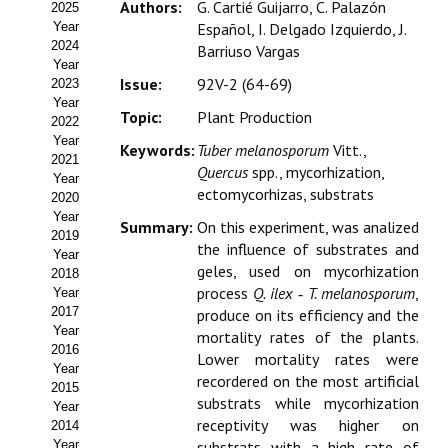
Authors:
G. Cartié Guijarro, C. Palazón
2025
Estatutos
Year
Español, I. Delgado Izquierdo, J.
2024
Barriuso Vargas
Hacerse socio
Year
Issue:
92V-2 (64-69)
2023
Noticias
Year
Topic:
Plant Production
2022
Galería de Fotos
Year
Keywords:
Tuber melanosporum
Vitt.,
2021
Quercus
spp., mycorhization,
Web AIDA 2.0
Year
ectomycorhizas, substrats
2020
Year
REVISTA ITEA
Summary:
On this experiment, was analized
2019
the influence of substrates and
Year
geles, used on mycorhization
Presentación ITEA
2018
process
Q. ilex
‑
T. melanosporum
,
Year
Equipo Editorial
2017
produce on its efficiency and the
Year
mortality rates of the plants.
2016
Leer revista ITEA
Lower mortality rates were
Year
recordered on the most artificial
2015
Directrices para autores/as
substrats while mycorhization
Year
receptivity was higher on
2014
Políticas Editoriales
Year
substrats with a high rate of