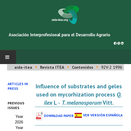
aida-itea
Revista ITEA
Contenidos
92V-2 1996
INICIO
ARTICLES IN
Influence of substrates and geles
SOBRE NOSOTROS
PRESS
used on mycorhization process
Q.
Asociación AIDA
ilex
L ‑
T. melanosporum
Vitt.
PREVIOUS
ISSUES
Cincuentenario AIDA
VER VERSIÓN ESPAÑOLA
DOWNLOAD PAPER
Year
2026
Organigrama
Year