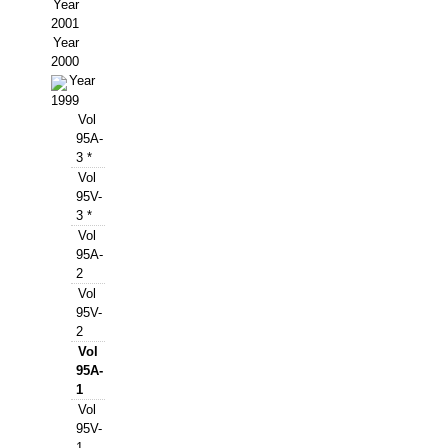
Buscador de Comunicaciones
Year
2001
CONTACTO
Year
2000
Year
BUSCADOR
1999
Vol
95A-
3 *
Vol
95V-
3 *
Vol
95A-
2
Vol
95V-
2
Vol
95A-
1
Vol
95V-
1