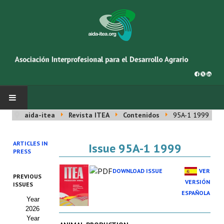
aida-itea
Revista ITEA
Contenidos
95A-1 1999
INICIO
ARTICLES IN
Issue 95A-1 1999
SOBRE NOSOTROS
PRESS
Asociación AIDA
DOWNLOAD ISSUE
VER
PREVIOUS
VERSIÓN
ISSUES
Cincuentenario AIDA
ESPAÑOLA
Year
2026
Organigrama
Year