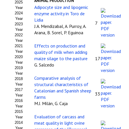
ANIMAL PRODUCTION
2025
Estatutos
Adipocyte size and lipogenic
Year
enzyme activity in Toro de
2024
Hacerse socio
Year
Lidia
7
2023
J.A. Mendizabal, A. Purroy, A.
Noticias
Year
Arana, B. Sorel, P. Eguinoa
2022
Galería de Fotos
Year
Effects on production and
2021
Web AIDA 2.0
Year
quality of milk when adding
2020
maize silage to the pasture
17
Year
REVISTA ITEA
G. Salcedo
2019
Year
Comparative analysis of
Presentación ITEA
2018
structural characteristics of
Year
Equipo Editorial
2017
Catalonian and Spanish sheep
33
Year
farms
2016
Leer revista ITEA
M.J. Milán, G. Caja
Year
2015
Directrices para autores/as
Evaluation of carcass and
Year
meat quality in light ovine
2014
Políticas Editoriales
Year