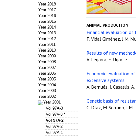
Year 2018
Year 2017
Year 2016
Year 2015
ANIMAL PRODUCTION
Year 2014
Financial evaluation of 
Year 2013
F. Vidal Giménez, J.M. M
Year 2012
Year 2011
Year 2010
Results of new methodol
Year 2009
A. Legarra, E. Ugarte
Year 2008
Year 2007
Economic evaluation of d
Year 2006
Year 2005
extensive systems
Year 2004
A. Bernués, I. Casasús, A.
Year 2003
Year 2002
Genetic basis of resista
Year 2001
C. Díaz, M. Serrano, J.M. 
Vol 97A-3
Vol 97V-3 *
Vol 97A-2
Vol 97V-2
Vol 97A-1