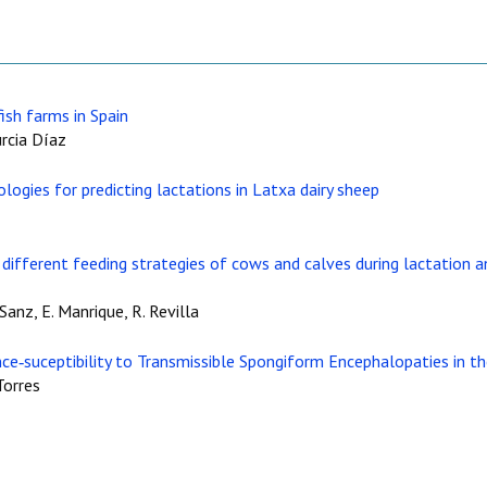
fish farms in Spain
urcia Díaz
ogies for predicting lactations in Latxa dairy sheep
ifferent feeding strategies of cows and calves during lactation an
 Sanz, E. Manrique, R. Revilla
nce‑suceptibility to Transmissible Spongiform Encephalopaties in t
Torres