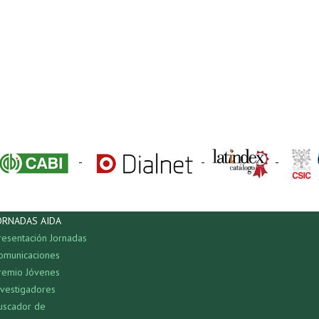
-
-
-
ORNADAS AIDA
resentación Jornadas
omunicaciones
remio Jóvenes
nvestigadores
uscador de