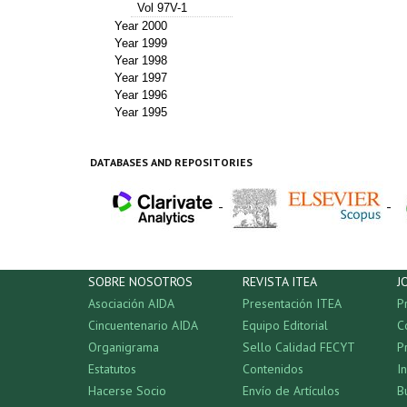
Vol 97V-1
Year 2000
Year 1999
Year 1998
Year 1997
Year 1996
Year 1995
DATABASES AND REPOSITORIES
-
-
SOBRE NOSOTROS
REVISTA ITEA
J
Asociación AIDA
Presentación ITEA
P
Cincuentenario AIDA
Equipo Editorial
C
Organigrama
Sello Calidad FECYT
P
Estatutos
Contenidos
I
Hacerse Socio
Envío de Artículos
B