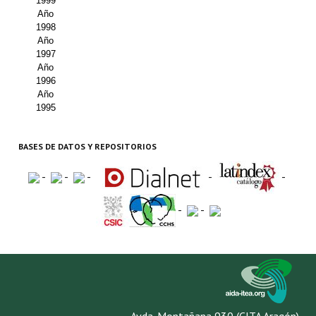
1999
Año
1998
Año
1997
Año
1996
Año
1995
BASES DE DATOS Y REPOSITORIOS
-
-
-
-
-
-
-