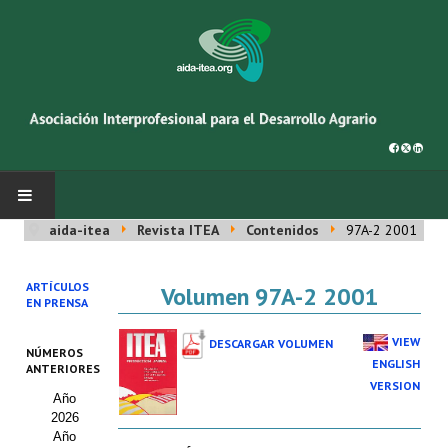
aida-itea
Revista ITEA
Contenidos
97A-2 2001
INICIO
ARTÍCULOS
Volumen 97A-2 2001
SOBRE NOSOTROS
EN PRENSA
Asociación AIDA
VIEW
DESCARGAR VOLUMEN
NÚMEROS
ENGLISH
ANTERIORES
Cincuentenario AIDA
VERSION
Año
2026
Organigrama
Año