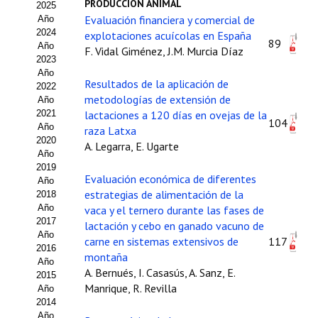
PRODUCCIÓN ANIMAL
2025
Estatutos
Evaluación financiera y comercial de
Año
2024
explotaciones acuícolas en España
Hacerse socio
89
Año
F. Vidal Giménez, J.M. Murcia Díaz
2023
Noticias
Año
Resultados de la aplicación de
2022
Galería de Fotos
metodologías de extensión de
Año
2021
lactaciones a 120 días en ovejas de la
104
Web AIDA 2.0
Año
raza Latxa
2020
A. Legarra, E. Ugarte
Año
REVISTA ITEA
2019
Evaluación económica de diferentes
Año
Presentación ITEA
estrategias de alimentación de la
2018
Año
vaca y el ternero durante las fases de
Equipo Editorial
2017
lactación y cebo en ganado vacuno de
Año
carne en sistemas extensivos de
117
2016
Leer revista ITEA
montaña
Año
A. Bernués, I. Casasús, A. Sanz, E.
2015
Directrices para autores/as
Manrique, R. Revilla
Año
2014
Políticas Editoriales
Año