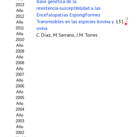
Base genética de la
2013
resistencia‑susceptibilidad a las
Propuesta Volumen Especial
Año
Encefalopatías Espongiformes
2012
Sello Calidad FECYT
Transmisibles en las especies bovina y
131
Año
ovina
2011
Premio Prensa Agraria
Año
C. Díaz, M. Serrano, J.M. Torres
2010
Año
Buscador de Artículos
2009
Año
JORNADAS AIDA
2008
Año
Presentación Jornadas
2007
Año
2006
Comunicaciones
Año
2005
Jornadas PAM 2026
Año
2004
Premio Jóvenes Investigadores
Año
2003
Buscador de Comunicaciones
Año
2002