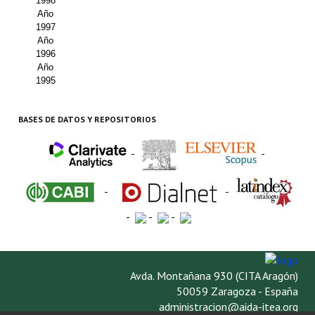
1998
Año
1997
Año
1996
Año
1995
BASES DE DATOS Y REPOSITORIOS
-
-
-
-
-
-
-
Avda. Montañana 930 (CITA Aragón)
50059 Zaragoza - España
administracion@aida-itea.org