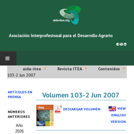
aida-itea
Revista ITEA
Contenidos
INICIO
103-2 Jun 2007
SOBRE NOSOTROS
ARTÍCULOS EN
Volumen 103-2 Jun 2007
PRENSA
Asociación AIDA
VIEW
DESCARGAR VOLUMEN
NÚMEROS
Cincuentenario AIDA
ENGLISH
ANTERIORES
VERSION
Año
Organigrama
2026