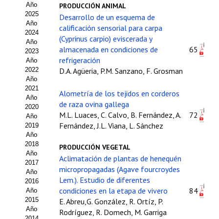
Año
PRODUCCIÓN ANIMAL
Estatutos
2025
Desarrollo de un esquema de
Año
Hacerse socio
calificación sensorial para carpa
2024
(Cyprinus carpio) eviscerada y
Año
Noticias
almacenada en condiciones de
65
2023
refrigeración
Año
Galería de Fotos
2022
D.A. Agüeria, P.M. Sanzano, F. Grosman
Año
Web AIDA 2.0
2021
Alometría de los tejidos en corderos
Año
de raza ovina gallega
2020
REVISTA ITEA
M.L. Luaces, C. Calvo, B. Fernández, A.
72
Año
Fernández, J.L. Viana, L. Sánchez
2019
Presentación ITEA
Año
2018
PRODUCCIÓN VEGETAL
Equipo Editorial
Año
Aclimatación de plantas de henequén
2017
micropropagadas (Agave fourcroydes
Leer revista ITEA
Año
Lem.). Estudio de diferentes
2016
condiciones en la etapa de vivero
84
Año
Directrices para autores/as
2015
E. Abreu,G. González, R. Ortíz, P.
Año
Rodríguez, R. Domech, M. Garriga
Políticas Editoriales
2014