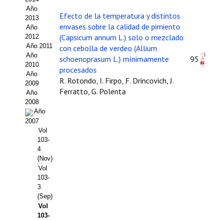
Año
Propuesta Volumen Especial
Efecto de la temperatura y distintos
2013
envases sobre la calidad de pimiento
Año
Sello Calidad FECYT
(Capsicum annum L.) solo o mezclado
2012
Año 2011
con cebolla de verdeo (Allium
Premio Prensa Agraria
Año
schoenoprasum L.) mínimamente
95
2010
procesados
Buscador de Artículos
Año
R. Rotondo, I. Firpo, F. Drincovich, J.
2009
Ferratto, G. Polenta
Año
JORNADAS AIDA
2008
Año
Presentación Jornadas
2007
Vol
Comunicaciones
103-
4
(Nov)
Jornadas PAM 2026
Vol
103-
Premio Jóvenes Investigadores
3
(Sep)
Buscador de Comunicaciones
Vol
103-