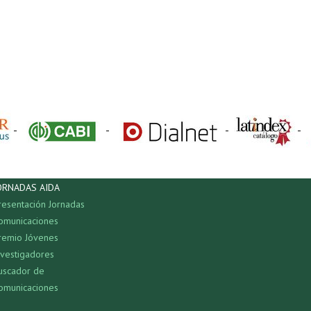
-
-
-
-
ORNADAS AIDA
resentación Jornadas
omunicaciones
remio Jóvenes
nvestigadores
uscador de
omunicaciones