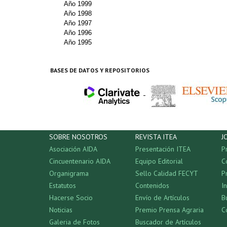
Año 1999
Año 1998
Año 1997
Año 1996
Año 1995
BASES DE DATOS Y REPOSITORIOS
-
SOBRE NOSOTROS
REVISTA ITEA
J
Asociación AIDA
Presentación ITEA
P
Cincuentenario AIDA
Equipo Editorial
C
Organigrama
Sello Calidad FECYT
P
Estatutos
Contenidos
I
Hacerse Socio
Envío de Artículos
B
Noticias
Premio Prensa Agraria
C
Galeria de Fotos
Buscador de Artículos