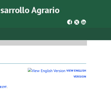
3
VIEW ENGLISH
VERSION
RECYT
.