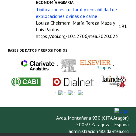
ECONOMÍA AGRARIA
Tipificación estructural y rentabilidad de
explotaciones ovinas de carne
Louiza Chekmam, María Tereza Maza y
191
Luis Pardos
https://doi.org/10.12706/itea.2020.023
BASES DE DATOS Y REPOSITORIOS
-
-
-
-
-
-
-
Avda. Montañana 930 (CITA Aragón)
50059 Zaragoza - España
administracion@aida-itea.org