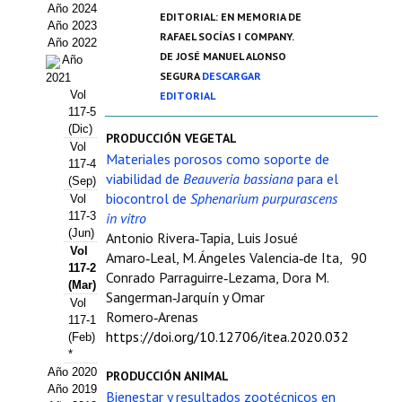
Año 2024
Estatutos
EDITORIAL: EN MEMORIA DE
Año 2023
RAFAEL SOCÍAS I COMPANY.
Año 2022
Hacerse socio
DE JOSÉ MANUEL ALONSO
Año
SEGURA
DESCARGAR
2021
Noticias
Vol
EDITORIAL
117-5
Galería de Fotos
(Dic)
PRODUCCIÓN VEGETAL
Vol
Materiales porosos como soporte de
Web AIDA 2.0
117-4
viabilidad de
Beauveria bassiana
para el
(Sep)
biocontrol de
Sphenarium purpurascens
Vol
REVISTA ITEA
117-3
in vitro
(Jun)
Antonio Rivera‑Tapia, Luis Josué
Presentación ITEA
Vol
Amaro‑Leal, M. Ángeles Valencia‑de Ita,
90
117-2
Conrado Parraguirre‑Lezama, Dora M.
Equipo Editorial
(Mar)
Sangerman‑Jarquín y Omar
Vol
Romero‑Arenas
Leer revista ITEA
117-1
https://doi.org/10.12706/itea.2020.032
(Feb)
Directrices para autores/as
*
Año 2020
PRODUCCIÓN ANIMAL
Año 2019
Políticas Editoriales
Bienestar y resultados zootécnicos en