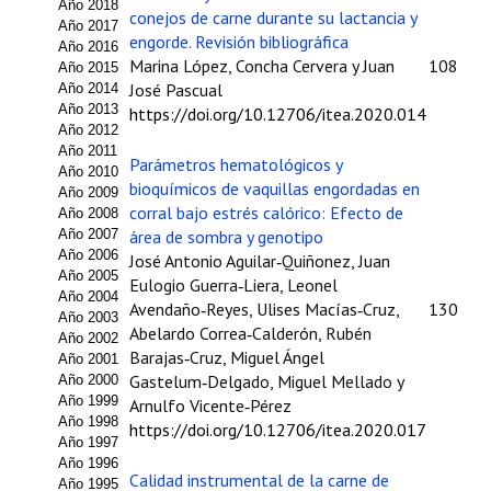
Año 2018
conejos de carne durante su lactancia y
Año 2017
Propuesta Volumen Especial
engorde. Revisión bibliográfica
Año 2016
Marina López, Concha Cervera y Juan
108
Año 2015
Sello Calidad FECYT
José Pascual
Año 2014
Año 2013
https://doi.org/10.12706/itea.2020.014
Premio Prensa Agraria
Año 2012
Año 2011
Parámetros hematológicos y
Buscador de Artículos
Año 2010
bioquímicos de vaquillas engordadas en
Año 2009
corral bajo estrés calórico: Efecto de
JORNADAS AIDA
Año 2008
Año 2007
área de sombra y genotipo
Año 2006
José Antonio Aguilar‑Quiñonez, Juan
Presentación Jornadas
Año 2005
Eulogio Guerra‑Liera, Leonel
Año 2004
Avendaño‑Reyes, Ulises Macías‑Cruz,
130
Comunicaciones
Año 2003
Abelardo Correa‑Calderón, Rubén
Año 2002
Jornadas PAM 2026
Barajas‑Cruz, Miguel Ángel
Año 2001
Gastelum‑Delgado, Miguel Mellado y
Año 2000
Premio Jóvenes Investigadores
Año 1999
Arnulfo Vicente‑Pérez
Año 1998
https://doi.org/10.12706/itea.2020.017
Año 1997
Buscador de Comunicaciones
Año 1996
Calidad instrumental de la carne de
Año 1995