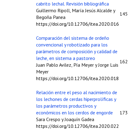
Buscador de Comunicaciones
cabrito lechal. Revisión bibliográfica
Guillermo Ripoll, María Jesús Alcalde y
CONTACTO
145
Begoña Panea
https://doi.org/10.12706/itea.2020.016
BUSCADOR
Comparación del sistema de ordeño
convencional y robotizado para los
parámetros de composición y calidad de
leche, en sistema a pastoreo
162
Juan Pablo Avilez, Pía Meyer y Jorge Luis
Meyer
https://doi.org/10.12706/itea.2020.018
Relación entre el peso al nacimiento de
los lechones de cerdas hiperprolíficas y
los parámetros productivos y
económicos en los cerdos de engorde
173
Sara Crespo y Joaquín Gadea
https://doi.org/10.12706/itea.2020.022