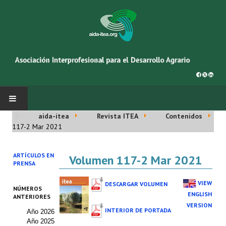
aida-itea
Revista ITEA
Contenidos
INICIO
117-2 Mar 2021
SOBRE NOSOTROS
ARTÍCULOS EN
Volumen 117-2 Mar 2021
PRENSA
Asociación AIDA
VIEW
DESCARGAR VOLUMEN
NÚMEROS
Cincuentenario AIDA
ENGLISH
ANTERIORES
VERSION
INTERIOR DE PORTADA
Año 2026
Organigrama
Año 2025