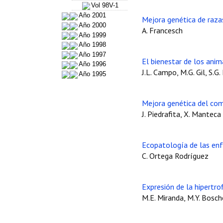
Vol 98V-1
Año 2001
Mejora genética de raza
Año 2000
A. Francesch
Año 1999
Año 1998
Año 1997
El bienestar de los ani
Año 1996
J.L. Campo, M.G. Gil, S.G.
Año 1995
Mejora genética del com
J. Piedrafita, X. Manteca
Ecopatología de las en
C. Ortega Rodríguez
Expresión de la hipertro
M.E. Miranda, M.Y. Bosche