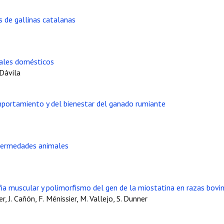
s de gallinas catalanas
males domésticos
 Dávila
portamiento y del bienestar del ganado rumiante
fermedades animales
fia muscular y polimorfismo del gen de la miostatina en razas bovi
r, J. Cañón, F. Ménissier, M. Vallejo, S. Dunner