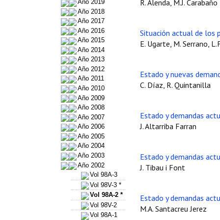
R. Alenda, M.J. Carabaño
Año 2019
Año 2018
Año 2017
Año 2016
Situación actual de los
Año 2015
E. Ugarte, M. Serrano, L.
Año 2014
Año 2013
Año 2012
Estado y nuevas demand
Año 2011
C. Díaz, R. Quintanilla
Año 2010
Año 2009
Año 2008
Estado y demandas actua
Año 2007
J. Altarriba Farran
Año 2006
Año 2005
Año 2004
Año 2003
Estado y demandas actu
Año 2002
J. Tibau i Font
Vol 98A-3
Vol 98V-3 *
Vol 98A-2 *
Estado y demandas actua
Vol 98V-2
M.A. Santacreu Jerez
Vol 98A-1