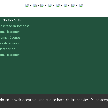
-
-
-
-
-
-
-
ORNADAS AIDA
resentación Jornadas
omunicaciones
remio Jóvenes
nvestigadores
uscador de
omunicaciones
ndo en la web acepta el uso que se hace de las cookies. Pulse acep