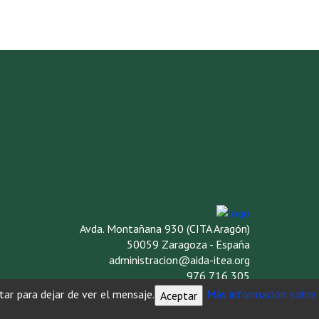
Avda. Montañana 930 (CITA Aragón)
50059 Zaragoza - España
administracion@aida-itea.org
976 716 305
tar para dejar de ver el mensaje.
Más información sobre
Aceptar
AVISO LEGAL
POLÍTICA DE PRIVACIDAD
POLÍTICA DE COOKIES