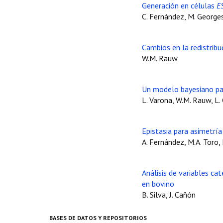
Generación en células
E
C. Fernández, M. Georges,
Cambios en la redistribu
W.M. Rauw
Un modelo bayesiano para
L. Varona, W.M. Rauw, L
Epistasia para asimetrí
A. Fernández, M.A. Toro, 
Análisis de variables c
en bovino
B. Silva, J. Cañón
BASES DE DATOS Y REPOSITORIOS