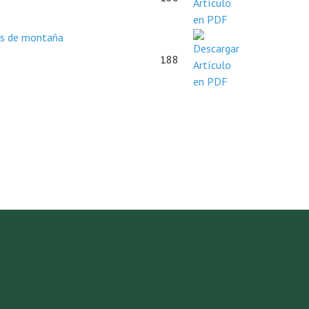
es de montaña
188