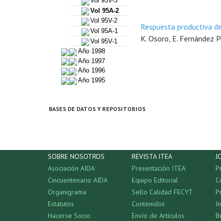
Vol 95V-3 *
Vol 95A-2
Vol 95V-2
Respuesta productiva d
Vol 95A-1
K. Osoro, E. Fernández Pr
Vol 95V-1
Año 1998
Año 1997
Año 1996
Año 1995
BASES DE DATOS Y REPOSITORIOS
SOBRE NOSOTROS
REVISTA ITEA
J
Asociación AIDA
Presentación ITEA
P
Cincuentenario AIDA
Equipo Editorial
C
Organigrama
Sello Calidad FECYT
P
Estatutos
Contenidos
I
Hacerse Socio
Envío de Artículos
B