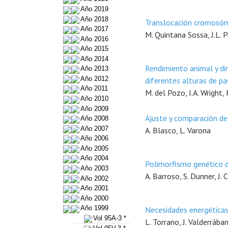
Año 2019
Año 2018
Translocación cromosómi
Año 2017
M. Quintana Sossa, J.L. P
Año 2016
Año 2015
Año 2014
Rendimiento animal y di
Año 2013
Año 2012
diferentes alturas de p
Año 2011
M. del Pozo, I.A. Wright,
Año 2010
Año 2009
Ajuste y comparación de
Año 2008
Año 2007
A. Blasco, L. Varona
Año 2006
Año 2005
Año 2004
Polimorfismo genético d
Año 2003
A. Barroso, S. Dunner, J.
Año 2002
Año 2001
Año 2000
Año 1999
Necesidades energéticas
Vol 95A-3 *
L. Torrano, J. Valderrába