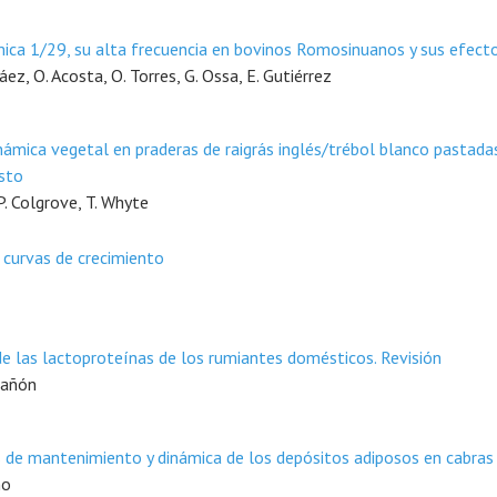
ca 1/29, su alta frecuencia en bovinos Romosinuanos y sus efecto
áez, O. Acosta, O. Torres, G. Ossa, E. Gutiérrez
námica vegetal en praderas de raigrás inglés/trébol blanco pastada
asto
 P. Colgrove, T. Whyte
 curvas de crecimiento
e las lactoproteínas de los rumiantes domésticos. Revisión
 Cañón
 de mantenimiento y dinámica de los depósitos adiposos en cabras 
no