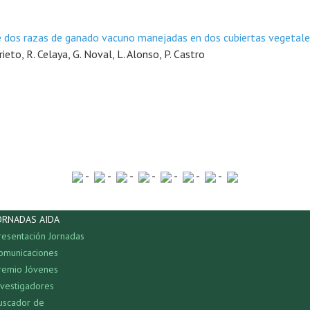
e dos razas de ganado vacuno manejadas en dos cubiertas vegetal
ieto, R. Celaya, G. Noval, L. Alonso, P. Castro
-
-
-
-
-
-
-
ORNADAS AIDA
resentación Jornadas
omunicaciones
remio Jóvenes
nvestigadores
uscador de