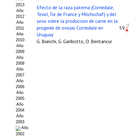
2013
Efecto de la raza paterna (Corriedale,
Propuesta Volumen Especial
Año
Texel, Île de France y Milchschaf) y del
2012
sexo sobre la produccion de carne en la
Sello Calidad FECYT
Año
progenie de ovejas Corriedale en
59
2011
Premio Prensa Agraria
Uruguay
Año
2010
G. Bianchi, G. Garibotto, O. Bentancur
Año
Buscador de Artículos
2009
Año
JORNADAS AIDA
2008
Año
Presentación Jornadas
2007
Año
2006
Comunicaciones
Año
2005
Jornadas PAM 2026
Año
2004
Premio Jóvenes Investigadores
Año
2003
Buscador de Comunicaciones
Año
2002