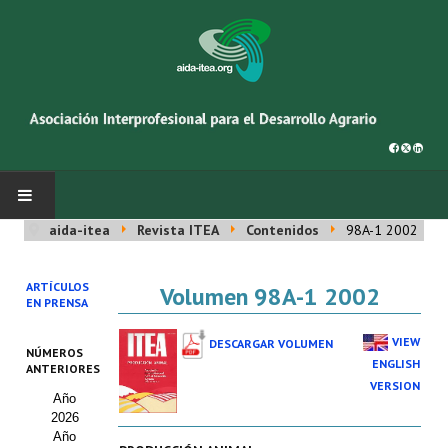
aida-itea
Revista ITEA
Contenidos
98A-1 2002
INICIO
ARTÍCULOS
Volumen 98A-1 2002
SOBRE NOSOTROS
EN PRENSA
Asociación AIDA
VIEW
DESCARGAR VOLUMEN
NÚMEROS
ENGLISH
ANTERIORES
Cincuentenario AIDA
VERSION
Año
2026
Organigrama
Año