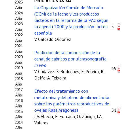
PRODUCCIÓN ANIMAL
2025
Estatutos
La Organización Común de Mercado
Año
2024
(OCM) de la leche y los productos
Hacerse socio
Año
lácteos en la reforma de la PAC según
2023
la agenda 2000 y la producción láctea
5
Noticias
Año
española
2022
V. Calcedo Ordóñez
Galería de Fotos
Año
2021
Web AIDA 2.0
Año
Predicción de la composición de la
2020
canal de cabritos por ultrasonografía
Año
REVISTA ITEA
in vivo
39
2019
V. Cadavez, S. Rodrigues, E. Pereira, R.
Año
Delfa, A. Teixeira
Presentación ITEA
2018
Año
Equipo Editorial
2017
Efecto del tratamiento con
Año
melatonina y del plano de alimentación
2016
Leer revista ITEA
sobre los parámetros reproductivos de
Año
ovejas Rasa Aragonesa
51
2015
Directrices para autores/as
J.A. Abecia, F. Forcada, O. Zúñiga, J.A.
Año
Valares
2014
Políticas Editoriales
Año