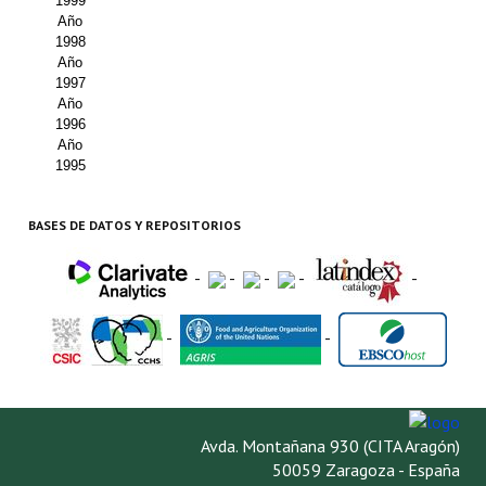
1999
Año
1998
Año
1997
Año
1996
Año
1995
BASES DE DATOS Y REPOSITORIOS
-
-
-
-
-
-
-
Avda. Montañana 930 (CITA Aragón)
50059 Zaragoza - España